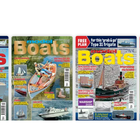
Jun-26
May-26
Acquista per
€7,99
Acquista per
€7,99