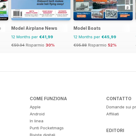
e
Model Airplane News
Model Boats
12 Months per
€41,99
12 Months per
€45,99
€59.94
Risparmio
30%
€95.88
Risparmio
52%
COME FUNZIONA
CONTATTO
Apple
Domande sui pr
Android
Affiliati
In linea
Punti Pocketmags
EDITORI
Riviste digitali