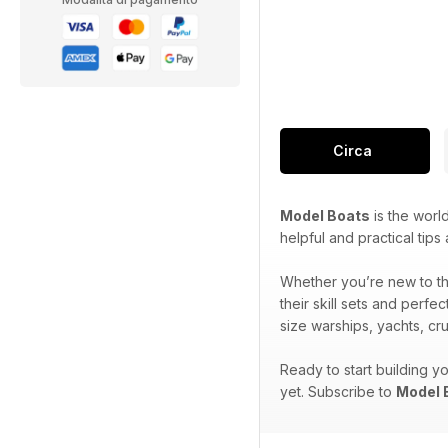
Circa
Model Boats
is the world
helpful and practical tip
Whether you’re new to t
their skill sets and perfe
size warships, yachts, cr
Ready to start building y
yet. Subscribe to
Model 