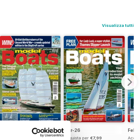
Visualizza tutti
Apr-26
Mar-26
Feb-
Acquista per
€7,99
Acquista per
€7,99
Acqui