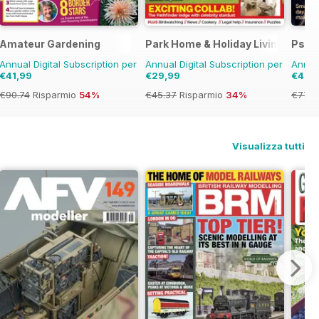
Amateur Gardening
Park Home & Holiday Living
Psyc
Annual Digital Subscription per
Annual Digital Subscription per
Annual
€41,99
€29,99
€41,9
€90.74
Risparmio
54%
€45.37
Risparmio
34%
€77.8
Visualizza tutti