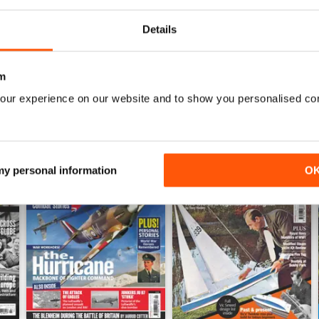
Vista
|
Al carrello
Vista
|
Al carrello
Details
m
our experience on our website and to show you personalised co
 my personal information
O