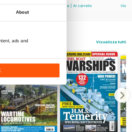
Vista
|
Al carrello
Vista
|
Al carrello
Vista
About
ntent, ads and
Visualizza tutti
K