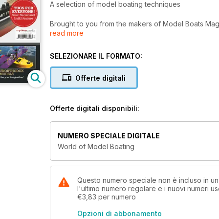
A selection of model boating techniques
Brought to you from the makers of Model Boats Mag
read more
boating techniques for the beginner to the enthusiast
to how to design your own model boat!
SELEZIONARE IL FORMATO:
Featuring kit reviews, materials and plans, this speci
Offerte digitali
Offerte digitali disponibili:
NUMERO SPECIALE DIGITALE
World of Model Boating
Questo numero speciale non è incluso in u
l'ultimo numero regolare e i nuovi numeri u
€3,83
per numero
Opzioni di abbonamento