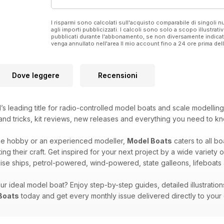
I risparmi sono calcolati sull'acquisto comparabile di singoli
agli importi pubblicizzati. I calcoli sono solo a scopo illustrati
pubblicati durante l'abbonamento, se non diversamente indic
venga annullato nell'area Il mio account fino a 24 ore prima d
Dove leggere
Recensioni
’s leading title for radio-controlled model boats and scale modelling
s and tricks, kit reviews, new releases and everything you need to 
he hobby or an experienced modeller,
Model Boats
caters to all b
cting their craft. Get inspired for your next project by a wide variety
uise ships, petrol-powered, wind-powered, state galleons, lifeboats
our ideal model boat? Enjoy step-by-step guides, detailed illustratio
Boats
today and get every monthly issue delivered directly to your