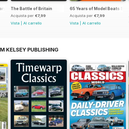
ary Special
The Battle of Britain
65 Years of Model Boats Spe
Acquista per
€7,99
Acquista per
€7,99
Vista
|
Al carrello
Vista
|
Al carrello
OM KELSEY PUBLISHING