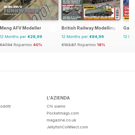
Meng AFV Modeller
British Railway Modelling (BRM)
Garde
12 Months per
€28,99
12 Months per
€84,99
12 Mo
€47.94
Risparmio
40%
€103.87
Risparmio
18%
L'AZIENDA
odotti
Chi siamo
Pocketmags.com
magazine.co.uk
JellyfishCoNNect.com