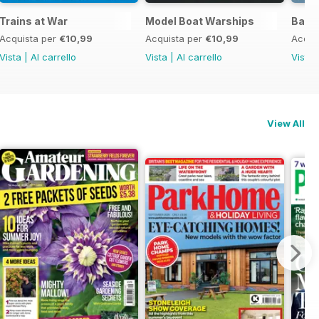
cial
Trains at War
Model Boat Warships
Battl
Acquista per
€10,99
Acquista per
€10,99
Acqui
Vista
|
Al carrello
Vista
|
Al carrello
Vista
View All