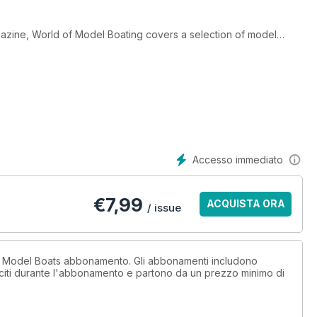
azine, World of Model Boating covers a selection of model
. This special edition features building sail and miniature models
al covers all aspects of Model Boating life.
Accesso immediato
€
7,99
ACQUISTA ORA
/ issue
n Model Boats abbonamento. Gli abbonamenti includono
sciti durante l'abbonamento e partono da un prezzo minimo di