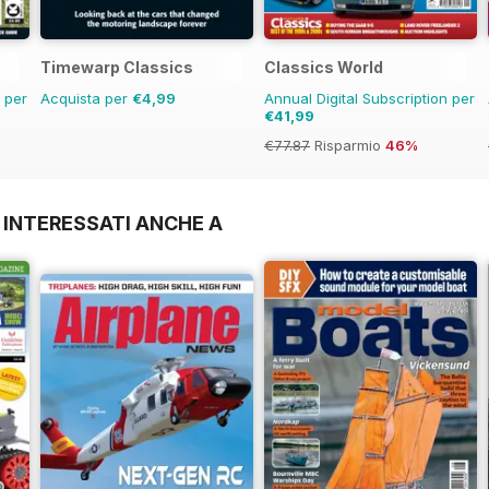
Timewarp Classics
Classics World
n per
Acquista per
€4,99
Annual Digital Subscription per
€41,99
€77.87
Risparmio
46%
 INTERESSATI ANCHE A