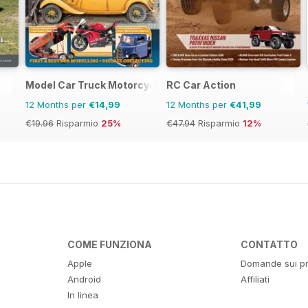
Model Car Truck Motorcycles World
RC Car Action
12 Months per
€14,99
12 Months per
€41,99
€19.96
Risparmio
25%
€47.94
Risparmio
12%
COME FUNZIONA
CONTATTO
Apple
Domande sui pr
Android
Affiliati
In linea