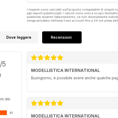
Brewster Buffalo F2A-3 - 3ª parte
I risparmi sono calcolati sull'acquisto comparabile di singoli
...e tanto altro!
agli importi pubblicizzati. I calcoli sono solo a scopo illustrati
pubblicati durante l'abbonamento, se non diversamente indic
venga annullato nell'area Il mio account fino a 24 ore prima d
Dove leggere
Recensioni
/5
MODELLISTICA INTERNATIONAL
Buongiorno, è possibile avere anche qualche pagi
ni dei
91
MODELLISTICA INTERNATIONAL