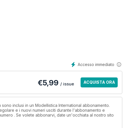
Accesso immediato
€
5,99
ACQUISTA ORA
/ issue
e
n sono inclusi in un Modellistica International abbonamento.
egolare e i nuovi numeri usciti durante l'abbonamento e
numero . Se volete abbonarvi, date un'occhiata al nostro sito