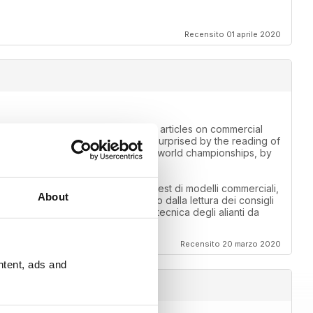
Recensito 01 aprile 2020
 for information. Those looking for articles on commercial
competition fields. I was pleasantly surprised by the reading of
f the air cargo callenge, by the F3A world championships, by
 informazioni. Chi cerca articoli su test di modelli commerciali,
About
o sono rimato piacevolmente sorpreso dalla lettura dei consigli
callenge, dai mondiali di F3A, dalla tecnica degli alianti da
Recensito 20 marzo 2020
ntent, ads and