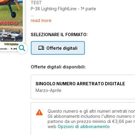
TEST
P-38 Lighting FlightLine - 1ª parte
read more
REALIZZAZIONI PERSONALI
B747 "Jumbo Jet" autocostruito - 1ª parte
SELEZIONARE IL FORMATO:
TECNICA
Come realizzare un piano di coda in composito
Offerte digitali
REPORTAGE
Foamy Cup IJMC Italia
Offerte digitali disponibili:
PRESENTAZIONE
Centralina Futaba DLPH-1
SINGOLO NUMERO ARRETRATO DIGITALE
Marzo-Aprile
TECNICA
Aerotraino - tutto quello che c’è da sapere - 1ª part
REALIZZAZIONI PERSONALI
Questo numero e gli altri numeri arretrati no
Gli abbonamenti includono l'ultimo numero r
Van’s RV-4 "Lampu"
partono da un prezzo minimo di
€3,66
per 
web
Opzioni di abbonamento
REALIZZAZIONI PERSONALI