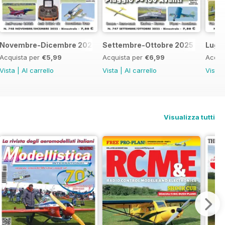
Novembre-Dicembre 2025
Settembre-Ottobre 2025
Lugl
Acquista per
€5,99
Acquista per
€6,99
Acqui
Vista
|
Al carrello
Vista
|
Al carrello
Vista
Visualizza tutti