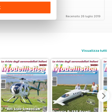
K
end
Recensito 26 luglio 2019
Visualizza tutti