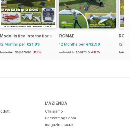
Modellistica International
RCM&E
RC Je
12 Months per
€21,99
12 Months per
€42,99
12 Mo
€35.94
Risparmio
39%
€71.88
Risparmio
40%
€41.9
L'AZIENDA
odotti
Chi siamo
Pocketmags.com
magazine.co.uk