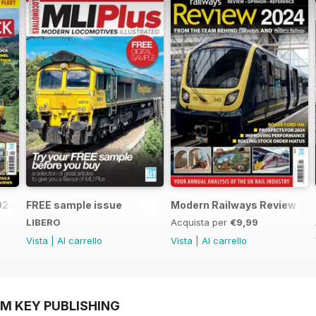
2024-25
FREE sample issue
Modern Railways Review 20
LIBERO
Acquista per
€9,99
Vista
|
Al carrello
Vista
|
Al carrello
OM KEY PUBLISHING