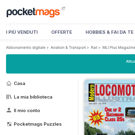
IT
I PIÙ VENDUTI
OFFERTE
HOBBIES & FAI DA TE
Abbonamento digitale
>
Aviation & Transport
>
Rail
>
MLI Plus Magazin
Attua
Casa
La mia biblioteca
Il mio conto
Pocketmags Puzzles