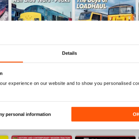
Details
Issue 268
Issue 267
m
Acquista per
€9,99
Acquista per
€9,99
our experience on our website and to show you personalised co
Vista
|
Al carrello
Vista
|
Al carrello
 my personal information
O