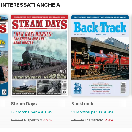
 INTERESSATI ANCHE A
Steam Days
Backtrack
12 Months per
€40,99
12 Months per
€64,99
€71.88
Risparmio
43%
€83.88
Risparmio
23%