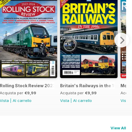
24
Rolling Stock Review 2023-2024
Britain's Railways in the 1990s
Mode
Acquista per
€9,99
Acquista per
€9,99
Acqui
Vista
|
Al carrello
Vista
|
Al carrello
Vista
View All