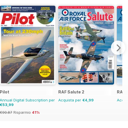
Pilot
RAF Salute 2
RAF S
Annual Digital Subscription per
Acquista per
€4,99
Acqui
€53,99
€90.87
Risparmio
41%