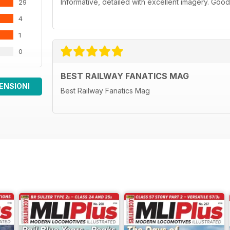
Informative, detailed with excellent imagery. Good
29
4
1
0
BEST RAILWAY FANATICS MAG
ENSIONI
Best Railway Fanatics Mag