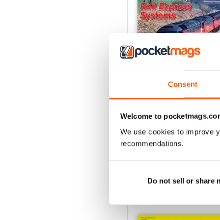
Consent
Issue 269
Welcome to pocketmags.co
Acquista per
€9,99
We use cookies to improve y
Vista
|
Al carrello
recommendations.
Do not sell or share
SPECIAL EDITIONS