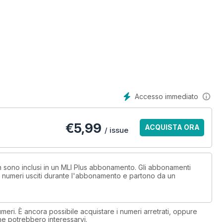
Accesso immediato
€
5,99
ACQUISTA ORA
/ issue
on sono inclusi in un MLI Plus abbonamento. Gli abbonamenti
i numeri usciti durante l'abbonamento e partono da un
eri. È ancora possibile acquistare i numeri arretrati, oppure
 che potrebbero interessarvi.