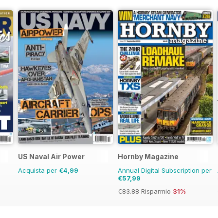
US Naval Air Power
Hornby Magazine
Acquista per
€4,99
Annual Digital Subscription per
€57,99
€83.88
Risparmio
31%