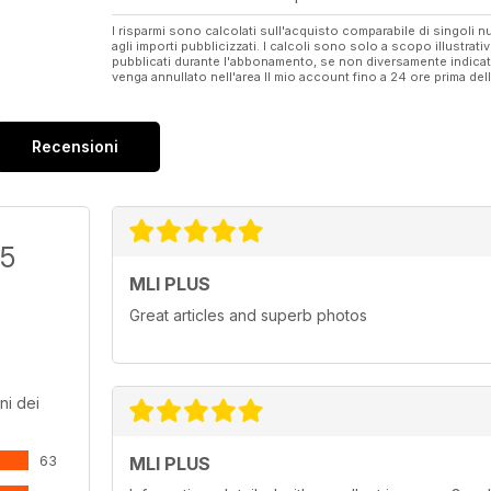
I risparmi sono calcolati sull'acquisto comparabile di singoli
agli importi pubblicizzati. I calcoli sono solo a scopo illustrati
pubblicati durante l'abbonamento, se non diversamente indic
venga annullato nell'area Il mio account fino a 24 ore prima d
Recensioni
/5
MLI PLUS
Great articles and superb photos
ni dei
63
MLI PLUS