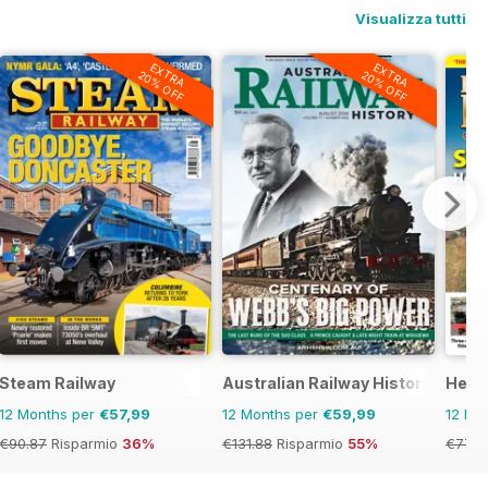
Visualizza tutti
EXTRA
EXTRA
20% OFF
20% OFF
Steam Railway
Australian Railway History
Herit
12 Months per
€57,99
12 Months per
€59,99
12 Mo
€90.87
Risparmio
36%
€131.88
Risparmio
55%
€77.8