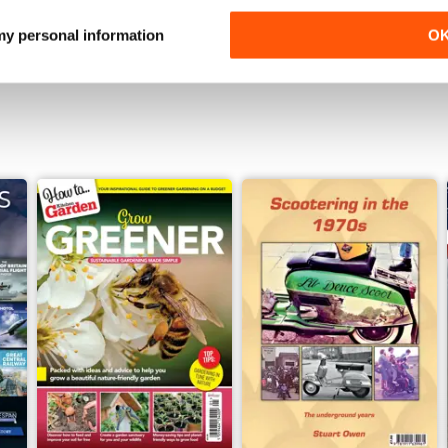
Vista
|
Al carrello
Vista
|
Al carrello
 my personal information
O