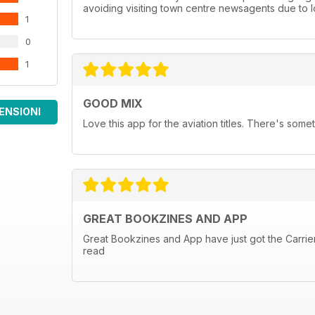
avoiding visiting town centre newsagents due to
1
0
1
GOOD MIX
ENSIONI
Love this app for the aviation titles. There's some
GREAT BOOKZINES AND APP
Great Bookzines and App have just got the Carrier 
read