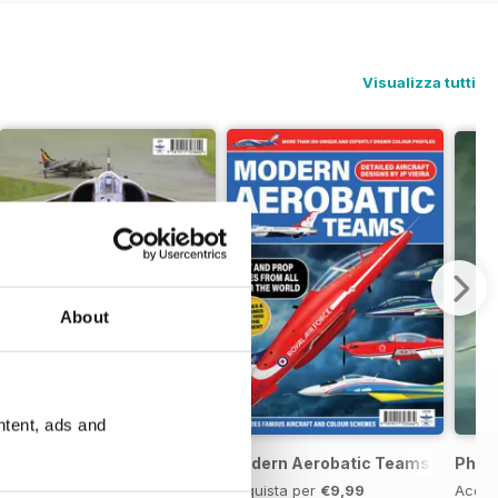
Visualizza tutti
About
ntent, ads and
ds
Harrier Boys
Modern Aerobatic Teams
Phan
Acquista per
€10,99
Acquista per
€9,99
Acqui