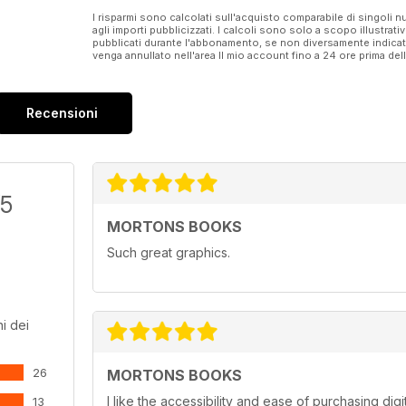
I risparmi sono calcolati sull'acquisto comparabile di singoli
agli importi pubblicizzati. I calcoli sono solo a scopo illustrati
pubblicati durante l'abbonamento, se non diversamente indic
venga annullato nell'area Il mio account fino a 24 ore prima d
Recensioni
/5
MORTONS BOOKS
Such great graphics.
i dei
26
MORTONS BOOKS
I like the accessibility and ease of purchasing dig
13