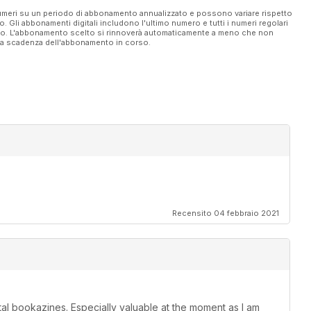
 numeri su un periodo di abbonamento annualizzato e possono variare rispetto
vo. Gli abbonamenti digitali includono l'ultimo numero e tutti i numeri regolari
ato. L'abbonamento scelto si rinnoverà automaticamente a meno che non
ella scadenza dell'abbonamento in corso.
Recensito 04 febbraio 2021
ital bookazines. Especially valuable at the moment as I am