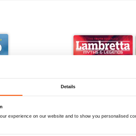
Details
m
our experience on our website and to show you personalised co
orcraft - Secret Projects & Cutting - Edge Technology
Embsay & Bolton Abbey Steam Railway
Lambretta Myths and Legen
Acquista per
€10,99
Acquista per
€10,99