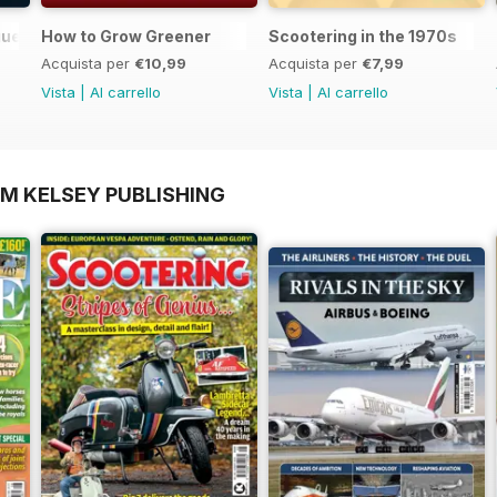
gue 2025
How to Grow Greener
Scootering in the 1970s
Acquista per
€10,99
Acquista per
€7,99
Vista
|
Al carrello
Vista
|
Al carrello
OM KELSEY PUBLISHING