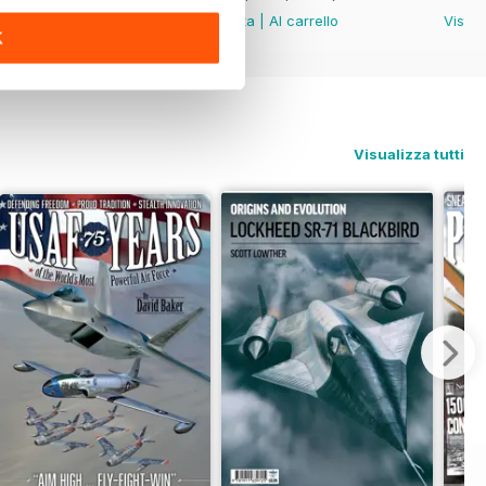
Vista
|
Al carrello
Vista
|
Al carrello
Vista
K
Visualizza tutti