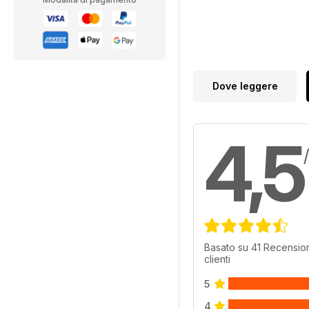
Dove leggere
4,5
Basato su 41 Recension
clienti
5
4