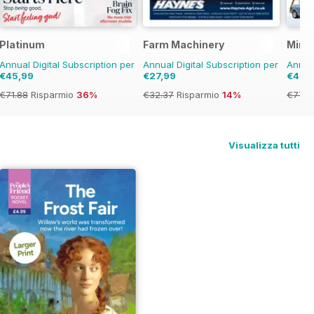
Platinum
Farm Machinery
Mini 
Annual Digital Subscription per
Annual Digital Subscription per
Annual
€45,99
€27,99
€45,
€71.88
Risparmio
36%
€32.37
Risparmio
14%
€77.8
Visualizza tutti