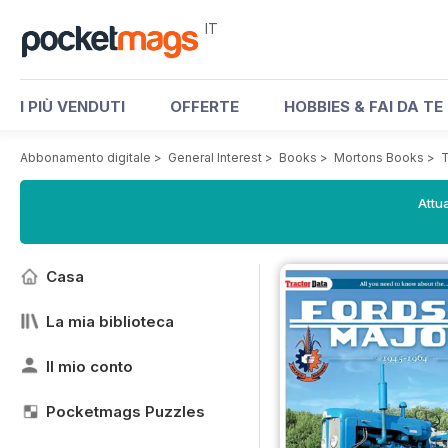
IT
I PIÙ VENDUTI
OFFERTE
HOBBIES & FAI DA TE
Abbonamento digitale
>
General Interest
>
Books
>
Mortons Books
>
T
Attua
Casa
La mia biblioteca
Il mio conto
Pocketmags Puzzles