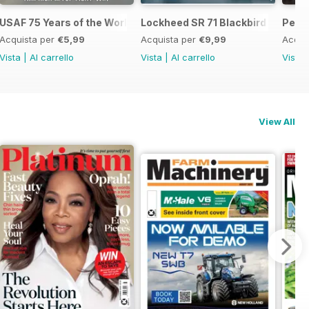
USAF 75 Years of the World's Most Powerful Airforce
Lockheed SR 71 Blackbird - Origin
Pearl
Acquista per
€5,99
Acquista per
€9,99
Acqui
Vista
|
Al carrello
Vista
|
Al carrello
Vista
View All