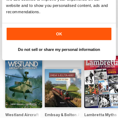
good read
website and to show you personalised content, ads and
Recensito 07 luglio 2019
recommendations.
OK
EDIZIONI INDIETRO
Visualizza tutti
Do not sell or share my personal information
Westland Aircraft & Rotorcraft - Secret Projects & Cutting
Embsay & Bolton Abbey Steam Railwa
Lambretta Myths