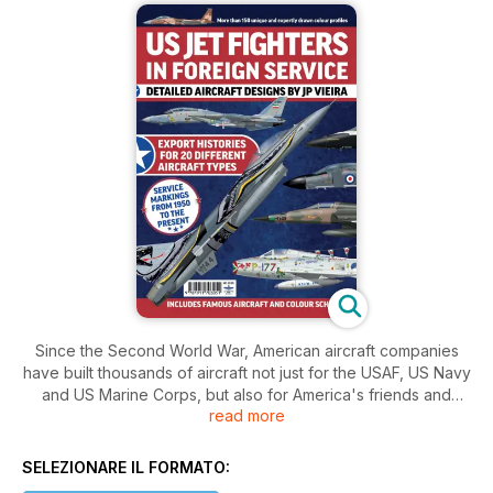
Since the Second World War, American aircraft companies
have built thousands of aircraft not just for the USAF, US Navy
and US Marine Corps, but also for America's friends and
read more
allies. For example, 4500 F-16s have been sold abroad, with
the type being operated by 25 different foreign countries,
The F/A-18 has been sold to seven countries and the F-15 to
SELEZIONARE IL FORMATO:
five. The F-35 currently as 14 customers. In service around