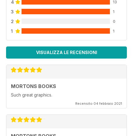
4
13
3
1
2
0
1
1
VISUALIZZA LE RECENSIONI
MORTONS BOOKS
Such great graphics.
Recensito 04 febbraio 2021
MORTONS BOOKS