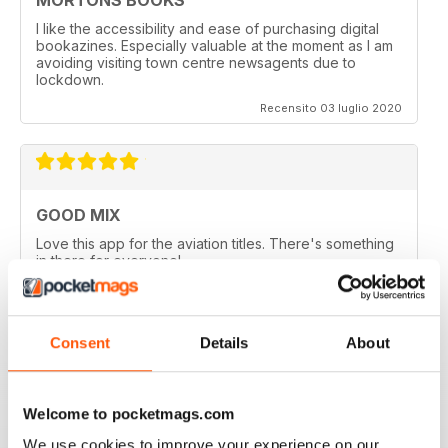
I like the accessibility and ease of purchasing digital
bookazines. Especially valuable at the moment as I am
avoiding visiting town centre newsagents due to
lockdown.
Recensito 03 luglio 2020
GOOD MIX
Love this app for the aviation titles. There's something
in there for everyone!
Recensito 24 marzo 2020
Consent
Details
About
GREAT BOOKZINES AND APP
Welcome to pocketmags.com
Great Bookzines and App have just got the Carrier
Strike paper edition, looking to add digital editions
We use cookies to improve your experience on our