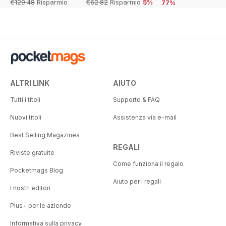
€129.48
Risparmio
€62.82
Risparmio
5%
77%
54%
ALTRI LINK
AIUTO
Tutti i titoli
Supporto & FAQ
Nuovi titoli
Assistenza via e-mail
Best Selling Magazines
REGALI
Riviste gratuite
Come funziona il regalo
Pocketmags Blog
Aiuto per i regali
I nostri editori
Plus+ per le aziende
Informativa sulla privacy