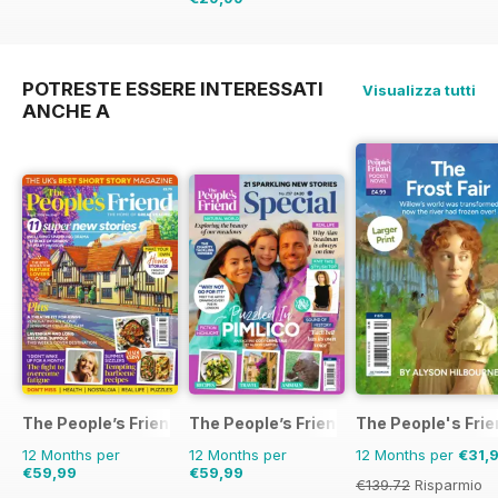
€47.94
Risparmio
37%
POTRESTE ESSERE INTERESSATI
Visualizza tutti
ANCHE A
The People’s Friend
The People’s Friend Special
The People's Fri
12 Months per
12 Months per
12 Months per
€31,
€59,99
€59,99
€139.72
Risparmio