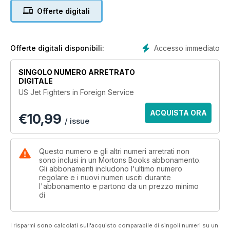
the world, these aircraft have worn some spectacular
Offerte digitali
camouflage schemes and markings - 150 examples of which
are showcased in this publication by aviation artist JP Vieira
Accesso immediato
Offerte digitali disponibili:
SINGOLO NUMERO ARRETRATO
DIGITALE
US Jet Fighters in Foreign Service
ACQUISTA ORA
€
10,99
/ issue
Questo numero e gli altri numeri arretrati non
sono inclusi in un Mortons Books abbonamento.
Gli abbonamenti includono l'ultimo numero
regolare e i nuovi numeri usciti durante
l'abbonamento e partono da un prezzo minimo
di
I risparmi sono calcolati sull'acquisto comparabile di singoli numeri su un