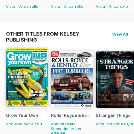
Vista
|
Al carrello
Vista
|
Al carrello
Vista
|
Al carrello
OTHER TITLES FROM KELSEY
View All
PUBLISHING
Grow Your Own
Rolls-Royce & Bentley Driver
Stranger Things
Acquista per
€7,99
Annual Digital
Acquista per
€10,9
Subscription per
€29,99