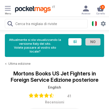
IT
0
Menu
Accesso
Carrello
Attualmente si sta visualizzando la
versione Italy del sito.
Volete passare al vostro sito
locale?
<
Ultima edizione
Mortons Books
US Jet Fighters in
Foreign Service Edizione posteriore
English
41
Recensioni