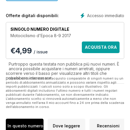
della Edisport dove è raccolto materiale iconografico e
documentale sin dal 1914.
Motociclismo d’Epoca, per I suoi ricchi contenuti e
Accesso immediato
Offerte digitali disponibili:
l’autorevolezza, è il massimo punto di riferimento per tutti gli
appassionati di moto.
SINGOLO NUMERO DIGITALE
Motociclismo d'Epoca 8-9 2017
ACQUISTA ORA
€
4,99
/ issue
Purtroppo questa testata non pubblica più nuovi numeri. È
ancora possibile acquistare i numeri arretrati, oppure
scorrere verso il basso per visualizzare altri titoli che
potrebbero interessarvi.
I risparmi sono calcolati sull'acquisto comparabile di singoli numeri su un
periodo di abbonamento annualizzato e possono variare rispetto agli
importi pubblicizzati. I calcoli sono solo a scopo illustrativo. Gli
abbonamenti digitali includono l'ultimo numero e tutti i numeri regolari
pubblicati durante l'abbonamento, se non diversamente indicato.
L'abbonamento scelto si rinnoverà automaticamente a meno che non
venga annullato nell'area Il mio account fino a 24 ore prima della scadenza
dell'abbonamento in corso.
In questo numero
Dove leggere
Recensioni