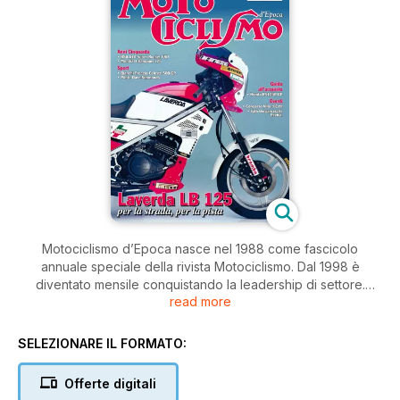
Motociclismo d’Epoca nasce nel 1988 come fascicolo
annuale speciale della rivista Motociclismo. Dal 1998 è
diventato mensile conquistando la leadership di settore.
read more
Motocislimo d’Epoca si occupa di storia, trattando ogni
aspetto dell’evoluzione della motocicletta e degli uomini che
le hanno create o portate in gara. Ogni argomento è trattato
SELEZIONARE IL FORMATO:
con estrema competenza e rigore, puntando su
approfondimenti che non hanno pari su altre riviste di settore.
Offerte digitali
In più, Motociclismo d’Epoca può contare sull’enorme archivio