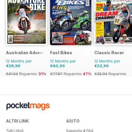
Australian Adventure Bike
Fast Bikes
Classic Racer
12 Months per
12 Months per
12 Months per
€28,99
€40,99
€22,99
€41.94
Risparmio
31%
€77.87
Risparmio
47%
€35.94
Risparmio
36%
ALTRI LINK
AIUTO
Tutti i titoli
Supporto & FAQ