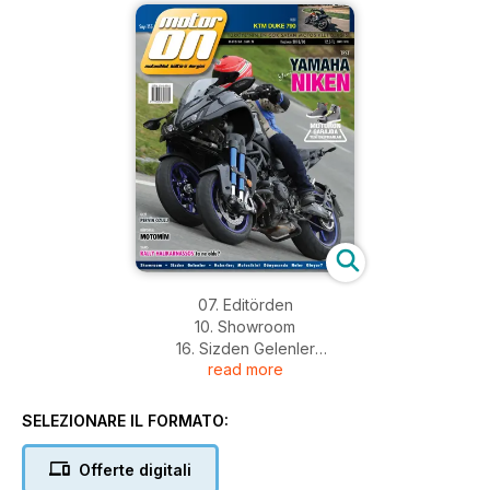
07. Editörden
10. Showroom
16. Sizden Gelenler
read more
26. Haberler
Motosiklet Dünyasında Neler Oluyor?
32. Prof. Dr. Yavuz Taşkıran;
SELEZIONARE IL FORMATO:
Okullara Motosiklet Dersi
34. Rauf Gerz;
Offerte digitali
Seçim Kampanyası