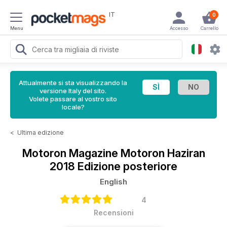
IT
0
Menu
Accesso
Carrello
Attualmente si sta visualizzando la
versione Italy del sito.
Volete passare al vostro sito
locale?
<
Ultima edizione
Motoron Magazine
Motoron Haziran
2018 Edizione posteriore
English
4
Recensioni