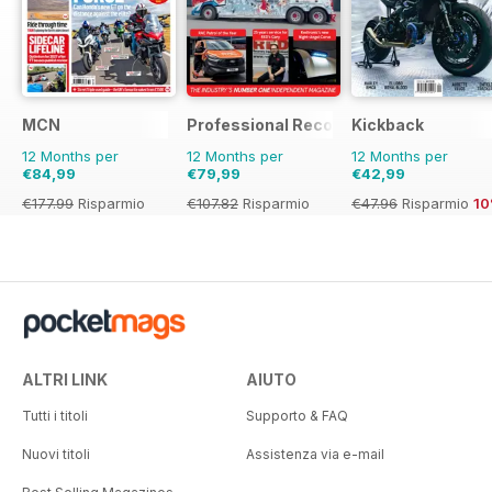
MCN
Professional Recovery Magazine
Kickback
12 Months per
12 Months per
12 Months per
€84,99
€79,99
€42,99
€177.99
Risparmio
€107.82
Risparmio
€47.96
Risparmio
1
52%
26%
ALTRI LINK
AIUTO
Tutti i titoli
Supporto & FAQ
Nuovi titoli
Assistenza via e-mail