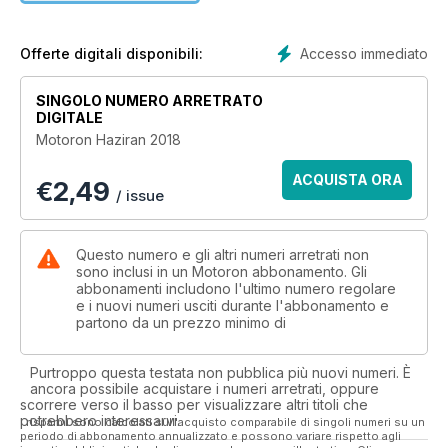
36. Pervin Ozulu;
Motorcunun Tatili
38. Alpaslan Kuzucan;
Accesso immediato
Offerte digitali disponibili:
Araçları Kılavuz Seçmek
40. Motoron Garaj;
SINGOLO NUMERO ARRETRATO
Garajda Yeni Ekipmanlar
DIGITALE
42. Test; 2018 Yamaha Niken
Motoron Haziran 2018
52. Yarış; Rally Halikarnassos
56. Gezi/Kamp; Törkiş Dolomiti
ACQUISTA ORA
€
2,49
58. Röportaj;
/ issue
Motosiklet Kiralama ve Aksesuarda
Güvenilir İsim: Motomim!
62. Test; KTM Duke 790
Questo numero e gli altri numeri arretrati non
68. Gezi; Pervin Ozulu
sono inclusi in un Motoron abbonamento. Gli
abbonamenti includono l'ultimo numero regolare
Ege-Akdeniz Son Gün
e i nuovi numeri usciti durante l'abbonamento e
76. "0" Km Motosiklet Fiyat Listesi ve
partono da un prezzo minimo di
Teknik Özellikler
Purtroppo questa testata non pubblica più nuovi numeri. È
ancora possibile acquistare i numeri arretrati, oppure
scorrere verso il basso per visualizzare altri titoli che
potrebbero interessarvi.
I risparmi sono calcolati sull'acquisto comparabile di singoli numeri su un
periodo di abbonamento annualizzato e possono variare rispetto agli