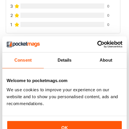
3
0
2
0
1
0
VISUALIZZA LE RECENSIONI
Consent
Details
About
RUSSIAN MOTORSPORTS MAG
Welcome to pocketmags.com
Russian Motorsports Mag - fascinating insight into the
We use cookies to improve your experience on our
sport in Russia, Russian perspectives.
website and to show you personalised content, ads and
recommendations.
Recensito 07 luglio 2019
OK