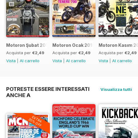
Motoron Şubat 2019
Motoron Ocak 2019
Motoron Kasım 2
Acquista per
€2,49
Acquista per
€2,49
Acquista per
€2,49
Vista
|
Al carrello
Vista
|
Al carrello
Vista
|
Al carrello
POTRESTE ESSERE INTERESSATI
Visualizza tutti
ANCHE A
EXTRA
20% OFF