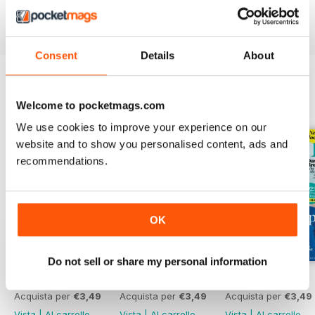
and get all the latest exclusives wherever you are, on
whatever device you have handy!
Consent
Details
About
EDIZIONI INDIETRO
Welcome to pocketmags.com
Visualizza tutti
We use cookies to improve your experience on our
website and to show you personalised content, ads and
recommendations.
OK
Do not sell or share my personal information
Mar-23
Feb-23
Jan-23
Acquista per
€3,49
Acquista per
€3,49
Acquista per
€3,49
Vista
|
Al carrello
Vista
|
Al carrello
Vista
|
Al carrello