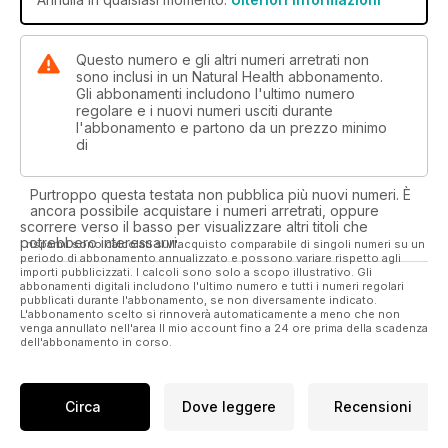
Questo numero e gli altri numeri arretrati non
sono inclusi in un Natural Health abbonamento.
Gli abbonamenti includono l'ultimo numero
regolare e i nuovi numeri usciti durante
l'abbonamento e partono da un prezzo minimo
di
Purtroppo questa testata non pubblica più nuovi numeri. È
ancora possibile acquistare i numeri arretrati, oppure
scorrere verso il basso per visualizzare altri titoli che
potrebbero interessarvi.
I risparmi sono calcolati sull'acquisto comparabile di singoli numeri su un
periodo di abbonamento annualizzato e possono variare rispetto agli
importi pubblicizzati. I calcoli sono solo a scopo illustrativo. Gli
abbonamenti digitali includono l'ultimo numero e tutti i numeri regolari
pubblicati durante l'abbonamento, se non diversamente indicato.
L'abbonamento scelto si rinnoverà automaticamente a meno che non
venga annullato nell'area Il mio account fino a 24 ore prima della scadenza
dell'abbonamento in corso.
Circa
Dove leggere
Recensioni