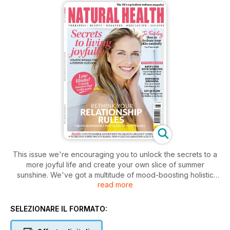
This issue we're encouraging you to unlock the secrets to a
more joyful life and create your own slice of summer
sunshine. We've got a multitude of mood-boosting holistic
read more
rituals to try, plus the lowdown on the latest happiness trend -
dopamine dressing. Look out for tips on how to transform
your breathing, and find out if energy therapies are right for
SELEZIONARE IL FORMATO:
you in this month's therapy handbook. Looking for the
perfect summer beauty buy? Don't miss our 9-page beauty