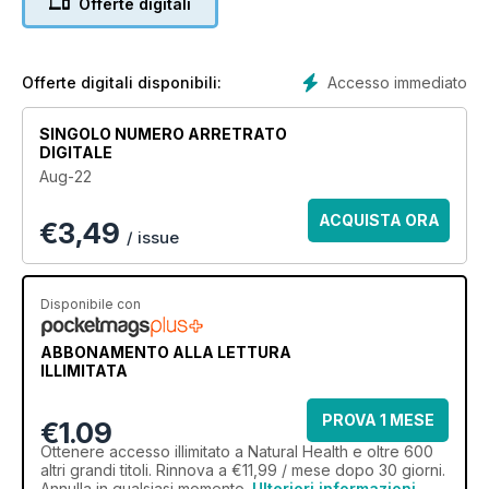
Offerte digitali
special which showcases our must-have products for the
season and top treatments to try. Enjoy!
Accesso immediato
Offerte digitali disponibili:
SINGOLO NUMERO ARRETRATO
DIGITALE
Aug-22
ACQUISTA ORA
€
3,49
/ issue
Disponibile con
ABBONAMENTO ALLA LETTURA
ILLIMITATA
PROVA 1 MESE
€1.09
Ottenere
accesso illimitato
a Natural Health e oltre 600
altri grandi titoli. Rinnova a €11,99 / mese dopo 30 giorni.
Annulla in qualsiasi momento.
Ulteriori informazioni