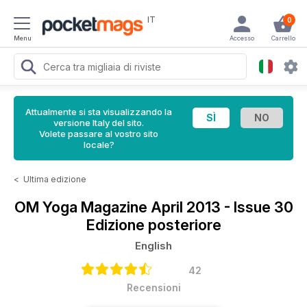
IT
0
Menu
Accesso
Carrello
Attualmente si sta visualizzando la
versione Italy del sito.
Volete passare al vostro sito
locale?
<
Ultima edizione
OM Yoga Magazine
April 2013 - Issue 30
Edizione posteriore
English
42
Recensioni