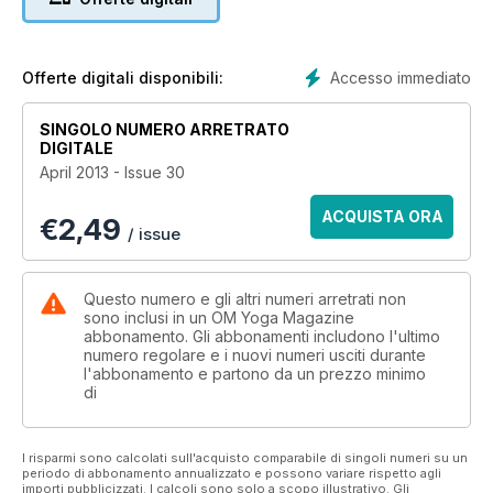
roadshow in the USA. It's going to be a magical yoga summer
ahead. Read all about it here in April's OM magazine
Accesso immediato
Offerte digitali disponibili:
SINGOLO NUMERO ARRETRATO
DIGITALE
April 2013 - Issue 30
ACQUISTA ORA
€
2,49
/ issue
Questo numero e gli altri numeri arretrati non
sono inclusi in un OM Yoga Magazine
abbonamento. Gli abbonamenti includono l'ultimo
numero regolare e i nuovi numeri usciti durante
l'abbonamento e partono da un prezzo minimo
di
I risparmi sono calcolati sull'acquisto comparabile di singoli numeri su un
periodo di abbonamento annualizzato e possono variare rispetto agli
importi pubblicizzati. I calcoli sono solo a scopo illustrativo. Gli