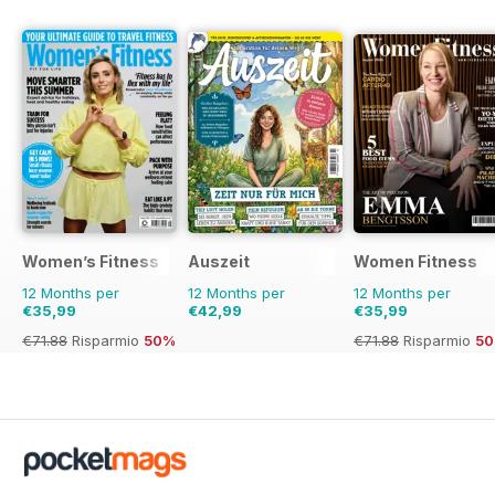
Women’s Fitness
Auszeit
Women Fitness
12 Months per
12 Months per
12 Months per
€35,99
€42,99
€35,99
€71.88
Risparmio
50%
€71.88
Risparmio
5