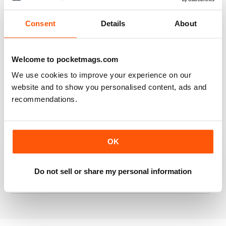
Very good
Consent
Details
About
Recensito 07 dicembre 2020
Welcome to pocketmags.com
We use cookies to improve your experience on our
OM YOGA MAGAZINE
website and to show you personalised content, ads and
Love the 360 on yoga positions.
recommendations.
Recensito 24 settembre 2020
OK
Do not sell or share my personal information
LOVE this magazine!
Recensito 23 agosto 2012