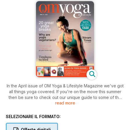
In the April issue of OM Yoga & Lifestyle Magazine we've got
all things yoga covered. If you're on the move this summer
then be sure to check out our unique guide to some of the
read more
best yoga retreats out there, from luxury tree house resorts
in the UK to the authentic spiritual yogic experience (with
modern comforts, of course) in India. On top of that, we've
SELEZIONARE IL FORMATO:
also got a report looking ahead to some of the best yoga
festivals this summer, including the fabulous Wanderlust yoga
Offerte digitali