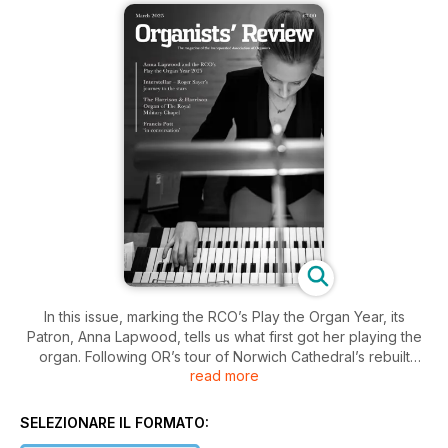
In this issue, marking the RCO’s Play the Organ Year, its
Patron, Anna Lapwood, tells us what first got her playing the
organ. Following OR’s tour of Norwich Cathedral’s rebuilt
read more
organ, Martin Ford takes us around Harrisons’ new instrument
in The Royal Military Chapel, London. We follow acclaimed
performers on international tours: Scott Brothers Duo take
SELEZIONARE IL FORMATO:
their organ and piano virtuosity to new listeners, and Roger