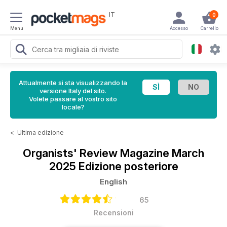
IT
0
Menu
Accesso
Carrello
Attualmente si sta visualizzando la
versione Italy del sito.
Volete passare al vostro sito
locale?
<
Ultima edizione
Organists' Review Magazine
March
2025 Edizione posteriore
English
65
Recensioni