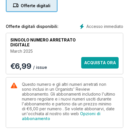
Sayer continues his sell-out performances of Hans Zimmer’s
Offerte digitali
Interstellar. We conclude our series on organ music
collections with Anna Pensaert’s survey of items within the
University of Cambridge Libraries. Acclaimed pianist-
composer Francis Pott talks to OR about his fascinating life
Accesso immediato
Offerte digitali disponibili:
and work, and we start a new series of correspondence from
around the world with a letter from Mexico City!
SINGOLO NUMERO ARRETRATO
DIGITALE
March 2025
ACQUISTA ORA
€
6,99
/ issue
Questo numero e gli altri numeri arretrati non
sono inclusi in un Organists' Review
abbonamento. Gli abbonamenti includono l'ultimo
numero regolare e i nuovi numeri usciti durante
l'abbonamento e partono da un prezzo minimo
di
€6,00
per numero . Se volete abbonarvi, date
un'occhiata al nostro sito web
Opzioni di
abbonamento