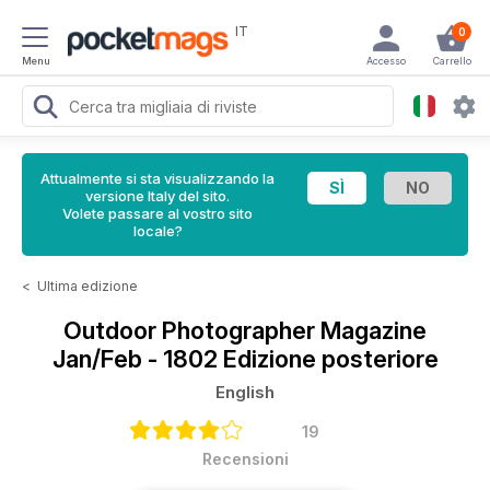
IT
0
Menu
Accesso
Carrello
Attualmente si sta visualizzando la
versione Italy del sito.
Volete passare al vostro sito
locale?
<
Ultima edizione
Outdoor Photographer Magazine
Jan/Feb - 1802 Edizione posteriore
English
19
Recensioni