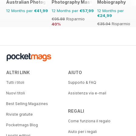
Australian Photography
Photography Masterclass Magazine
Mobiography
12 Months per
€41,99
12 Months per
€57,99
12 Months per
€24,99
€95.88
Risparmio
€35.94
Risparmio
40%
30%
ALTRI LINK
AIUTO
Tutti i titoli
Supporto & FAQ
Nuovi titoli
Assistenza via e-mail
Best Selling Magazines
REGALI
Riviste gratuite
Come funziona il regalo
Pocketmags Blog
Aiuto per i regali
I nostri editori