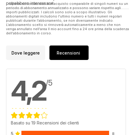
potrebbero interessarvi.
I risparmi sono calcolati sull'acquisto comparabile di singoli numeri su un
periodo di abbonamento annualizzato e possono variare rispetto agli
importi pubblicizzati. I calcoli sono solo a scopo illustrativo. Gli
abbonamenti digitali includono l'ultimo numero e tutti i numeri regolari
pubblicati durante l'abbonamento, se non diversamente indicato.
L'abbonamento scelto si rinnoverà automaticamente a meno che non
venga annullato nell'area Il mio account fino a 24 ore prima della scadenza
dell'abbonamento in corso.
Dove leggere
Recensioni
4,2
/5
Basato su 19 Recensioni dei clienti
5
8