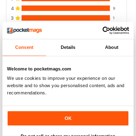
4
9
3
1
2
0
1
1
Consent
Details
About
VISUALIZZA LE RECENSIONI
Welcome to pocketmags.com
We use cookies to improve your experience on our
website and to show you personalised content, ads and
TRADE MAGAZINE
recommendations.
Interesting articles to improve your outdoor
photography
Recensito 25 aprile 2022
OK