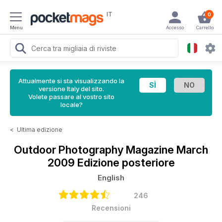
IT
0
Menu
Accesso
Carrello
Attualmente si sta visualizzando la
versione Italy del sito.
Volete passare al vostro sito
locale?
<
Ultima edizione
Outdoor Photography Magazine
March
2009 Edizione posteriore
English
246
Recensioni