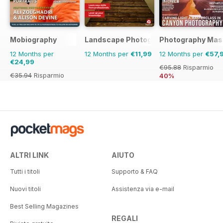
Mobiography
Landscape Photography The Complet
Photography Mas
12 Months per
12 Months per
€11,99
12 Months per
€57,
€24,99
€95.88
Risparmio
€35.94
Risparmio
40%
30%
ALTRI LINK
AIUTO
Tutti i titoli
Supporto & FAQ
Nuovi titoli
Assistenza via e-mail
Best Selling Magazines
REGALI