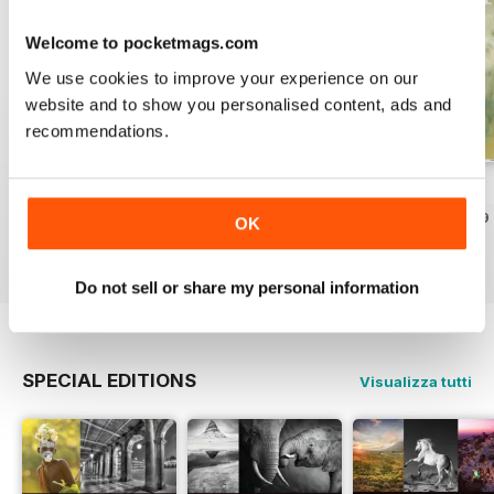
Welcome to pocketmags.com
We use cookies to improve your experience on our
website and to show you personalised content, ads and
recommendations.
Issue 331
Issue 330
Issue 329
Acquista per
€5,99
Acquista per
€5,99
Acquista per
€5,99
OK
Vista
|
Al carrello
Vista
|
Al carrello
Vista
|
Al carrello
Do not sell or share my personal information
SPECIAL EDITIONS
Visualizza tutti