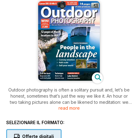
Outdoor photography is often a solitary pursuit and, let’s be
honest, sometimes that’s just the way we like it. An hour or
two taking pictures alone can be likened to meditation: we
read more
are often calm and focused, allowing events to unfold
naturally. We observe outside forces – the sun, wind, and rain
– without trying to change them. As a result, our images are
SELEZIONARE IL FORMATO:
carefully considered interpretations of the natural world.
However, outdoor photography can also be a lonely pursuit.
Offerte digitali