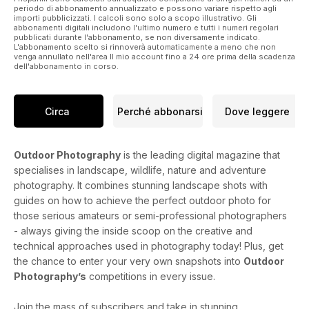
periodo di abbonamento annualizzato e possono variare rispetto agli
importi pubblicizzati. I calcoli sono solo a scopo illustrativo. Gli
abbonamenti digitali includono l'ultimo numero e tutti i numeri regolari
pubblicati durante l'abbonamento, se non diversamente indicato.
L'abbonamento scelto si rinnoverà automaticamente a meno che non
venga annullato nell'area Il mio account fino a 24 ore prima della scadenza
dell'abbonamento in corso.
Circa
Perché abbonarsi
Dove leggere
Outdoor Photography
is the leading digital magazine that
specialises in landscape, wildlife, nature and adventure
photography. It combines stunning landscape shots with
guides on how to achieve the perfect outdoor photo for
those serious amateurs or semi-professional photographers
- always giving the inside scoop on the creative and
technical approaches used in photography today! Plus, get
the chance to enter your very own snapshots into
Outdoor
Photography’s
competitions in every issue.
Join the mass of subscribers and take in stunning