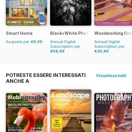
Smart Home
Black+White Photography
Woodworking Cra
Acquista per
€9,99
Annual Digital
Annual Digital
Subscription per
Subscription per
€58,99
€35,99
€71.88
Risparmio
18%
€41.94
Risparmio
14
POTRESTE ESSERE INTERESSATI
Visualizza tutti
ANCHE A