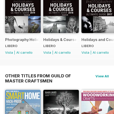
Photography Holidays & Courses Ultimate Guide 2019
Holidays & Courses Ultimate Guide 20
Holidays and Cou
LIBERO
LIBERO
LIBERO
Vista
|
Al carrello
Vista
|
Al carrello
Vista
|
Al carrello
OTHER TITLES FROM GUILD OF
View All
MASTER CRAFTSMEN