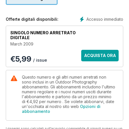
Once you’ve captured that amazing dawn or inspiring sunset,
wouldn’t it be great to share it with someone right at that
moment, rather than hours later on a computer?
Accesso immediato
Offerte digitali disponibili:
SINGOLO NUMERO ARRETRATO
DIGITALE
March 2009
ACQUISTA ORA
€
5,99
/ issue
Questo numero e gli altri numeri arretrati non
sono inclusi in un Outdoor Photography
abbonamento. Gli abbonamenti includono l'ultimo
numero regolare e i nuovi numeri usciti durante
l'abbonamento e partono da un prezzo minimo
di
€4,92
per numero . Se volete abbonarvi, date
un'occhiata al nostro sito web
Opzioni di
abbonamento
I risparmi sono calcolati sull'acquisto comparabile di singoli numeri su un