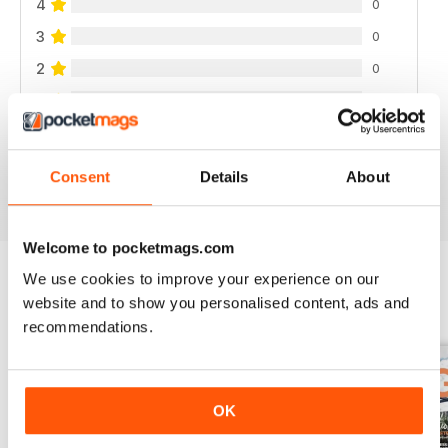
4
0
3
0
2
0
1
0
VISUALIZZA LE RECENSIONI
Consent
Details
About
Welcome to pocketmags.com
We use cookies to improve your experience on our
website and to show you personalised content, ads and
EDIZIONI INDIETRO
Visualizza tutti
recommendations.
OK