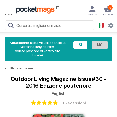
IT
0
Menu
Accesso
Carrello
Attualmente si sta visualizzando la
versione Italy del sito.
Volete passare al vostro sito
locale?
<
Ultima edizione
Outdoor Living Magazine
Issue#30 -
2016 Edizione posteriore
English
1 Recensioni