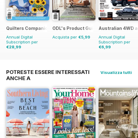
Quilters Companion
ODL's Product Guide
Australian 4WD a
Annual Digital
Acquista per
€5,99
Annual Digital
Subscription per
Subscription per
€28,99
€6,99
€41.94
Risparmio
31%
€11.98
Risparmio
42
POTRESTE ESSERE INTERESSATI
Visualizza tutti
ANCHE A