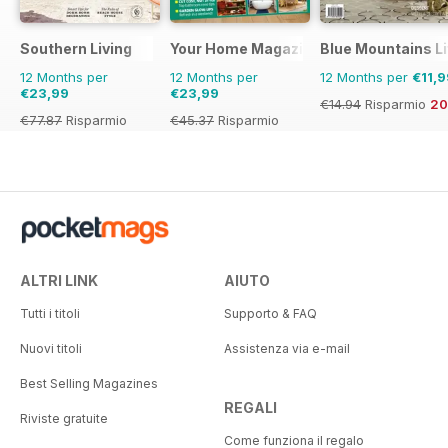
Southern Living
Your Home Magazine
Blue Mountains Li
12 Months per
12 Months per
12 Months per
€11,9
€23,99
€23,99
€14.94
Risparmio
2
€77.87
Risparmio
€45.37
Risparmio
69%
47%
ALTRI LINK
AIUTO
Tutti i titoli
Supporto & FAQ
Nuovi titoli
Assistenza via e-mail
Best Selling Magazines
REGALI
Riviste gratuite
Come funziona il regalo