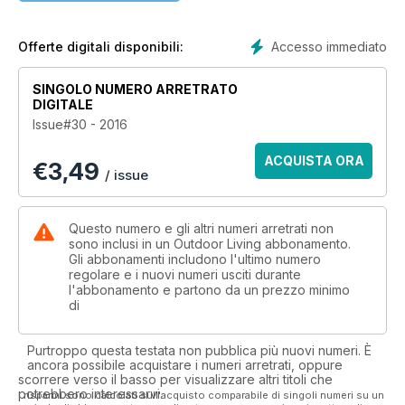
Accesso immediato
Offerte digitali disponibili:
SINGOLO NUMERO ARRETRATO
DIGITALE
Issue#30 - 2016
ACQUISTA ORA
€
3,49
/ issue
Questo numero e gli altri numeri arretrati non
sono inclusi in un Outdoor Living abbonamento.
Gli abbonamenti includono l'ultimo numero
regolare e i nuovi numeri usciti durante
l'abbonamento e partono da un prezzo minimo
di
Purtroppo questa testata non pubblica più nuovi numeri. È
ancora possibile acquistare i numeri arretrati, oppure
scorrere verso il basso per visualizzare altri titoli che
potrebbero interessarvi.
I risparmi sono calcolati sull'acquisto comparabile di singoli numeri su un