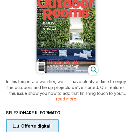
In this temperate weather, we still have plenty of time to enjoy
the outdoors and tie up projects we’ve started. Our features
this issue show you how to add that finishing touch to your
read more
outdoor room — from flooring to shading. We visit a harbour-
side home in Sydney with an impressive green wall and
escape to a hillside home in Queensland that’s a breath of
SELEZIONARE IL FORMATO:
fresh air. With plenty to inspire you, from expert advice to
exceptional projects from landscaping industry experts, this
Offerte digitali
issue is sure to inform and delight.