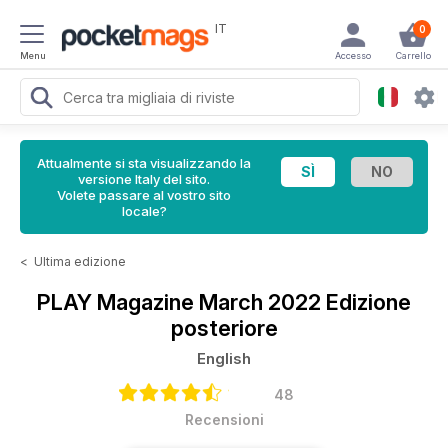
IT
0
Menu
Accesso
Carrello
Attualmente si sta visualizzando la
versione Italy del sito.
Volete passare al vostro sito
locale?
<
Ultima edizione
PLAY Magazine
March 2022 Edizione
posteriore
English
48
Recensioni