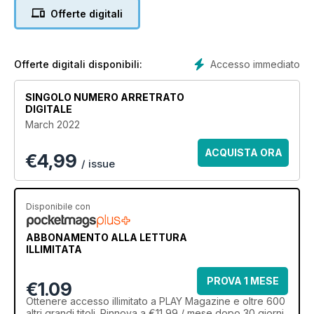
Offerte digitali
Accesso immediato
Offerte digitali disponibili:
SINGOLO NUMERO ARRETRATO
DIGITALE
March 2022
ACQUISTA ORA
€
4,99
/ issue
Disponibile con
ABBONAMENTO ALLA LETTURA
ILLIMITATA
PROVA 1 MESE
€1.09
Ottenere
accesso illimitato
a PLAY Magazine e oltre 600
altri grandi titoli. Rinnova a €11,99 / mese dopo 30 giorni.