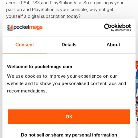
across PS4, PS3 and PlayStation Vita. So if gaming is your
passion and PlayStation is your console, why not get
yourself a digital subscription today?
Consent
Details
About
EDIZIONI INDIETRO
Visualizza tutti
Welcome to pocketmags.com
We use cookies to improve your experience on our
website and to show you personalised content, ads and
recommendations.
OK
November 2024
October 2024
September 2024
Do not sell or share my personal information
Acquista per
€4,99
Acquista per
€4,99
Acquista per
€4,99