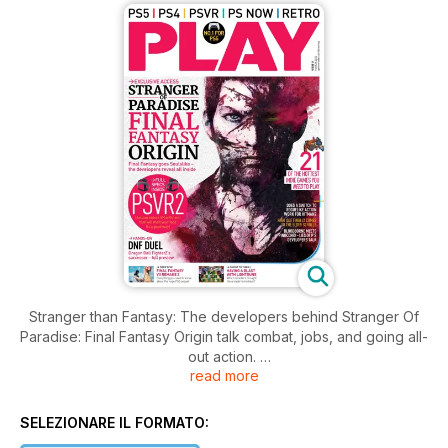
Stranger than Fantasy: The developers behind Stranger Of
Paradise: Final Fantasy Origin talk combat, jobs, and going all-
out action.
read more
Remaking It Happen
Everything you can expect, and what we hope to see, in the
SELEZIONARE IL FORMATO:
sequel to Final Fantasy VII Remake.