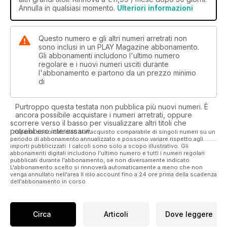
Annulla in qualsiasi momento.
Ulteriori informazioni
Questo numero e gli altri numeri arretrati non
sono inclusi in un PLAY Magazine abbonamento.
Gli abbonamenti includono l'ultimo numero
regolare e i nuovi numeri usciti durante
l'abbonamento e partono da un prezzo minimo
di
Purtroppo questa testata non pubblica più nuovi numeri. È
ancora possibile acquistare i numeri arretrati, oppure
scorrere verso il basso per visualizzare altri titoli che
potrebbero interessarvi.
I risparmi sono calcolati sull'acquisto comparabile di singoli numeri su un
periodo di abbonamento annualizzato e possono variare rispetto agli
importi pubblicizzati. I calcoli sono solo a scopo illustrativo. Gli
abbonamenti digitali includono l'ultimo numero e tutti i numeri regolari
pubblicati durante l'abbonamento, se non diversamente indicato.
L'abbonamento scelto si rinnoverà automaticamente a meno che non
venga annullato nell'area Il mio account fino a 24 ore prima della scadenza
dell'abbonamento in corso.
Circa
Articoli
Dove leggere