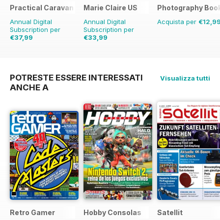
Practical Caravan
Marie Claire US
Photography Boo
Annual Digital
Annual Digital
Acquista per
€12,9
Subscription per
Subscription per
€37,99
€33,99
€45.37
Risparmio
16%
POTRESTE ESSERE INTERESSATI
Visualizza tutti
ANCHE A
Retro Gamer
Hobby Consolas
Satellit