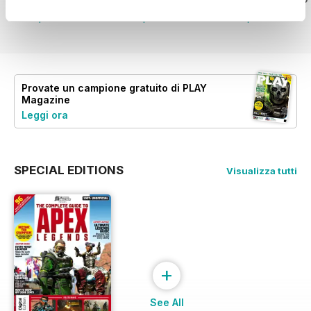
Vista
|
Al carrello
Vista
|
Al carrello
Vista
|
Al carrello
Provate un
campione gratuito
di PLAY
Magazine
Leggi ora
SPECIAL EDITIONS
Visualizza tutti
+
See All