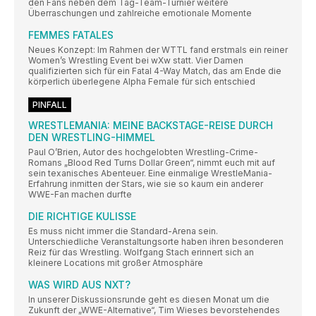
den Fans neben dem Tag-Team-Turnier weitere
Überraschungen und zahlreiche emotionale Momente
FEMMES FATALES
Neues Konzept: Im Rahmen der WTTL fand erstmals ein reiner
Women’s Wrestling Event bei wXw statt. Vier Damen
qualifizierten sich für ein Fatal 4-Way Match, das am Ende die
körperlich überlegene Alpha Female für sich entschied
PINFALL
WRESTLEMANIA: MEINE BACKSTAGE-REISE DURCH
DEN WRESTLING-HIMMEL
Paul O’Brien, Autor des hochgelobten Wrestling-Crime-
Romans „Blood Red Turns Dollar Green“, nimmt euch mit auf
sein texanisches Abenteuer. Eine einmalige WrestleMania-
Erfahrung inmitten der Stars, wie sie so kaum ein anderer
WWE-Fan machen durfte
DIE RICHTIGE KULISSE
Es muss nicht immer die Standard-Arena sein.
Unterschiedliche Veranstaltungsorte haben ihren besonderen
Reiz für das Wrestling. Wolfgang Stach erinnert sich an
kleinere Locations mit großer Atmosphäre
WAS WIRD AUS NXT?
In unserer Diskussionsrunde geht es diesen Monat um die
Zukunft der „WWE-Alternative“, Tim Wieses bevorstehendes