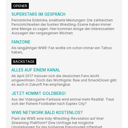
OPENER
SUPERSTARS IM GESPRÄCH
Persönliche Einblicke, knallharte Meinungen: Die zahlreichen
Persönlichkeiten der bunten Wrestling-Szene haben immer
eine Menge zu sagen. Hier kommen einige der interessanten
Aussagen der vergangenen Wochen
FANZONE
Als langjähriger WWE-Fan wollte ich schon immer ein Tattoo
haben,
BACKSTAGE
ALLES AUF EINEM KANAL
Ab April 2017 müssen sich die deutschen Fans leicht
umgewöhnen. Doch das Wichtigste: Raw und SmackDown gibt
es auch in Zukunft frei empfangbar
JETZT KOMMT GOLDBERG!
Aus der Videogame-Fantasie wird einmal mehr Realität. Traut
sich der frühere Footballer nach Suplex City?
WWE NETWORK BALD KOSTENLOS?
Plant die WWE eine Indy-Wrestling-Revolution auf ihrer
Streaming-Plattform? Eine Umfrage hat mögliche
Umstellungen für das bisherige Preismodell offenbart