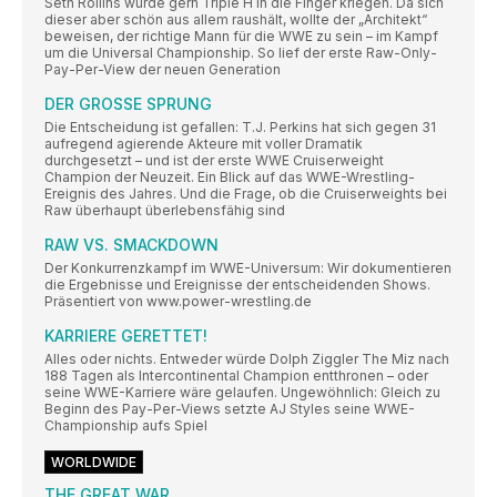
Seth Rollins würde gern Triple H in die Finger kriegen. Da sich
dieser aber schön aus allem raushält, wollte der „Architekt“
beweisen, der richtige Mann für die WWE zu sein – im Kampf
um die Universal Championship. So lief der erste Raw-Only-
Pay-Per-View der neuen Generation
DER GROSSE SPRUNG
Die Entscheidung ist gefallen: T.J. Perkins hat sich gegen 31
aufregend agierende Akteure mit voller Dramatik
durchgesetzt – und ist der erste WWE Cruiserweight
Champion der Neuzeit. Ein Blick auf das WWE-Wrestling-
Ereignis des Jahres. Und die Frage, ob die Cruiserweights bei
Raw überhaupt überlebensfähig sind
RAW VS. SMACKDOWN
Der Konkurrenzkampf im WWE-Universum: Wir dokumentieren
die Ergebnisse und Ereignisse der entscheidenden Shows.
Präsentiert von www.power-wrestling.de
KARRIERE GERETTET!
Alles oder nichts. Entweder würde Dolph Ziggler The Miz nach
188 Tagen als Intercontinental Champion entthronen – oder
seine WWE-Karriere wäre gelaufen. Ungewöhnlich: Gleich zu
Beginn des Pay-Per-Views setzte AJ Styles seine WWE-
Championship aufs Spiel
WORLDWIDE
THE GREAT WAR