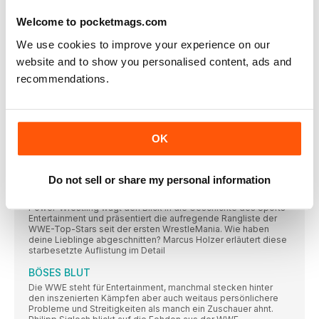
KURZ NOTIERT
Welcome to pocketmags.com
AJ LEE IST ZURÜCK: „Crazy Is My Superpower: How I
We use cookies to improve your experience on our
LET’S GO, WIESE!
website and to show you personalised content, ads and
Die WWE-Fans in München kommen in den Genuss vom
Wrestling-Debüt des früheren Bundesliga-Torwarts
recommendations.
20 FAST FACTS zusammengetragen von Philipp
Sigloch
Wie gut kennst du Sasha Banks? Erfahre auf einen Blick, was
du über den #LegitBoss wissen musst!
OK
FEATURE
Do not sell or share my personal information
DIE 50 WICHTIGSTEN WWE-SUPERSTARS DER
LETZTEN 30 JAHRE
Power-Wrestling wagt den Blick in die Geschichte des Sports-
Entertainment und präsentiert die aufregende Rangliste der
WWE-Top-Stars seit der ersten WrestleMania. Wie haben
deine Lieblinge abgeschnitten? Marcus Holzer erläutert diese
starbesetzte Auflistung im Detail
BÖSES BLUT
Die WWE steht für Entertainment, manchmal stecken hinter
den inszenierten Kämpfen aber auch weitaus persönlichere
Probleme und Streitigkeiten als manch ein Zuschauer ahnt.