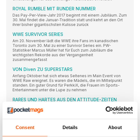
ROYAL RUMBLE MIT RUNDER NUMMER
Das Pay-Per-View-Jahr 2017 beginnt mit einem Jubiläum. Zum
30. Mal findet die Januar-Tradition statt und kehrt an den Ort
ihrer bisher gigantischsten Kulisse zurück
WWE SURVIVOR SERIES
Am 20. November lädt die WWE ihre Fans im kanadischen
Toronto zum 30. Mal zu einer Survivor Series ein. PW-
Statistiker Marcus Müller hat für Euch zum Jubiläum die
wichtigsten Rekorde aus der Vergangenheit
zusammengefasst
VON Diven ZU SUPERSTARS
Anfang Oktober hat sich etwas Seltenes im Main Event von
WWE Raw ereignet. Es waren die Mädels, die im Mittelpunkt
standen. Ein guter Grund für PerkkiX, die Frauen im Sports-
Entertainment unter die Lupe zu nehmen
RARES UND HARTES AUS DEN ATTITUDE-ZEITEN
Wir haben mal einen Blick drauf geworfen, was es Neues für
dein DVD-Regal gibt
NIE WIEDER WRESTLING
Consent
Details
About
Mit einem Tweet hat WWEWrestler Tyson Kidd noch einmal
deutlich gemacht, vor einem Jahr trotz seiner Verletzung ganz
großes Glück gehabt zu haben