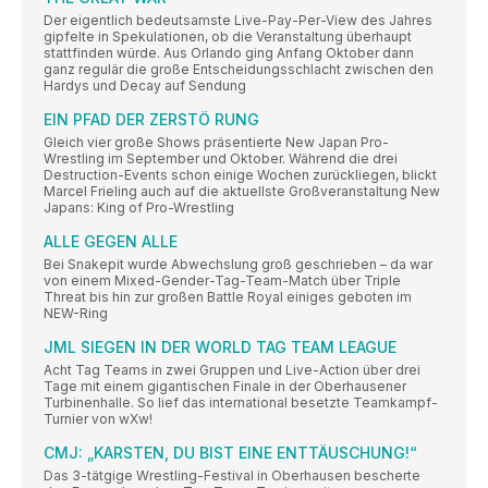
Der eigentlich bedeutsamste Live-Pay-Per-View des Jahres
gipfelte in Spekulationen, ob die Veranstaltung überhaupt
stattfinden würde. Aus Orlando ging Anfang Oktober dann
ganz regulär die große Entscheidungsschlacht zwischen den
Hardys und Decay auf Sendung
EIN PFAD DER ZERSTÖ RUNG
Gleich vier große Shows präsentierte New Japan Pro-
Wrestling im September und Oktober. Während die drei
Destruction-Events schon einige Wochen zurückliegen, blickt
Marcel Frieling auch auf die aktuellste Großveranstaltung New
Japans: King of Pro-Wrestling
ALLE GEGEN ALLE
Bei Snakepit wurde Abwechslung groß geschrieben – da war
von einem Mixed-Gender-Tag-Team-Match über Triple
Threat bis hin zur großen Battle Royal einiges geboten im
NEW-Ring
JML SIEGEN IN DER WORLD TAG TEAM LEAGUE
Acht Tag Teams in zwei Gruppen und Live-Action über drei
Tage mit einem gigantischen Finale in der Oberhausener
Turbinenhalle. So lief das international besetzte Teamkampf-
Turnier von wXw!
CMJ: „KARSTEN, DU BIST EINE ENTTÄUSCHUNG!“
Das 3-tätgige Wrestling-Festival in Oberhausen bescherte