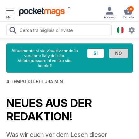
IT
0
Menu
Accesso
Carrello
Attualmente si sta visualizzando la
versione Italy del sito.
Volete passare al vostro sito
locale?
4 TEMPO DI LETTURA MIN
NEUES AUS DER
REDAKTION!
Was wir euch vor dem Lesen dieser