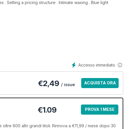
s . Setting a pricing structure . Intimate waxing . Blue light
Accesso immediato
€
2,49
ACQUISTA ORA
/ issue
€1.09
PROVA 1 MESE
 oltre 600 altri grandi titoli. Rinnova a €11,99 / mese dopo 30