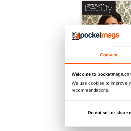
Consent
Welcome to pocketmags.co
We use cookies to improve y
June 2026
recommendations.
Acquista per
€2,49
Vista
|
Al carrello
Do not sell or share