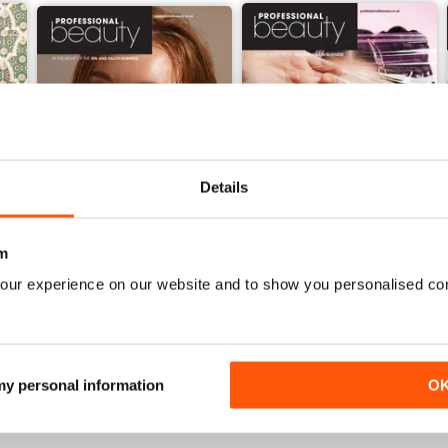
Details
m
our experience on our website and to show you personalised co
May 2026
April 2026
Acquista per
€2,49
Acquista per
€2,49
Vista
|
Al carrello
Vista
|
Al carrello
 my personal information
O