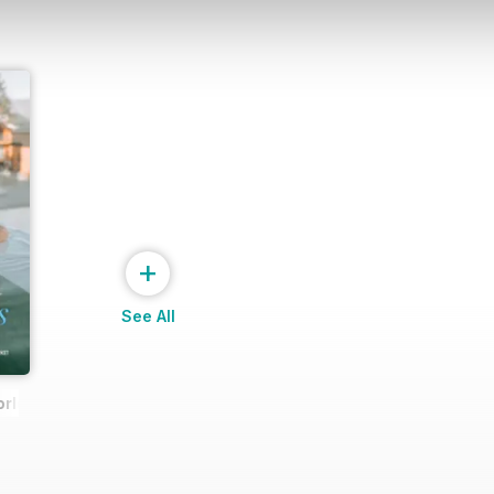
+
See All
rld Spa & Wellness Exclusive (March 2025 issue)