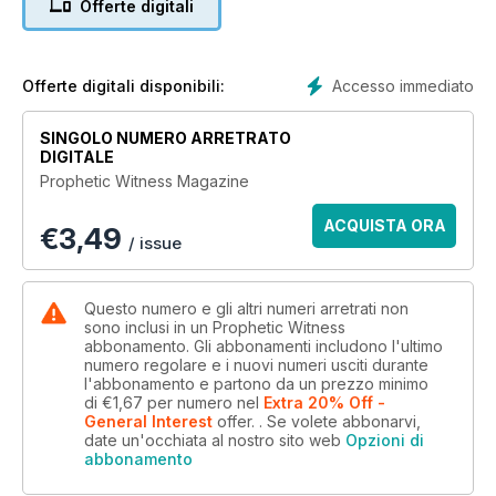
Offerte digitali
said, "let the reader understand." (Matt. 24:15). Similarly, Peter
said that we would do well to heed Bible prophecy (2 Peter
1:19).
Accesso immediato
Offerte digitali disponibili:
Prophetic Witness Movement International (PWMI) exists to
promote the Lord's return as a motivation to holiness of life,
SINGOLO NUMERO ARRETRATO
prayer and evangelism.
DIGITALE
Prophetic Witness Magazine
ACQUISTA ORA
€
3,49
/ issue
Questo numero e gli altri numeri arretrati non
sono inclusi in un Prophetic Witness
abbonamento. Gli abbonamenti includono l'ultimo
numero regolare e i nuovi numeri usciti durante
l'abbonamento e partono da un prezzo minimo
di
€1,67
per numero
nel
Extra 20% Off -
General Interest
offer.
. Se volete abbonarvi,
date un'occhiata al nostro sito web
Opzioni di
abbonamento