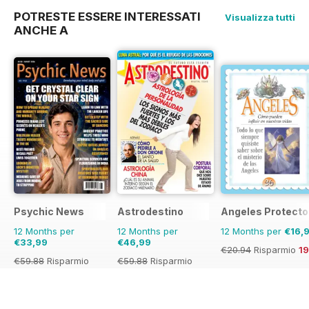
POTRESTE ESSERE INTERESSATI
Visualizza tutti
ANCHE A
Psychic News
Astrodestino
Angeles Protecto
12 Months per
12 Months per
12 Months per
€16,
€33,99
€46,99
€20.94
Risparmio
1
€59.88
Risparmio
€59.88
Risparmio
43%
22%