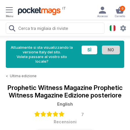
IT
0
Menu
Accesso
Carrello
Attualmente si sta visualizzando la
versione Italy del sito.
Volete passare al vostro sito
locale?
<
Ultima edizione
Prophetic Witness Magazine
Prophetic
Witness Magazine Edizione posteriore
English
7
Recensioni