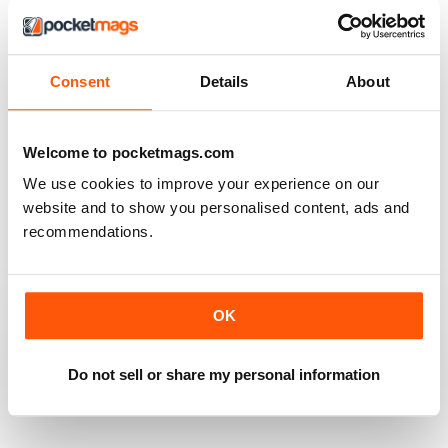
5
7
4
0
3
0
Consent
Details
About
2
0
1
0
Welcome to pocketmags.com
We use cookies to improve your experience on our
VISUALIZZA LE RECENSIONI
website and to show you personalised content, ads and
recommendations.
OK
PROPHETIC WITNESS
The Magazine is Brilliant I recommend it to all Believers
in Messiah
Do not sell or share my personal information
Recensito 18 febbraio 2025