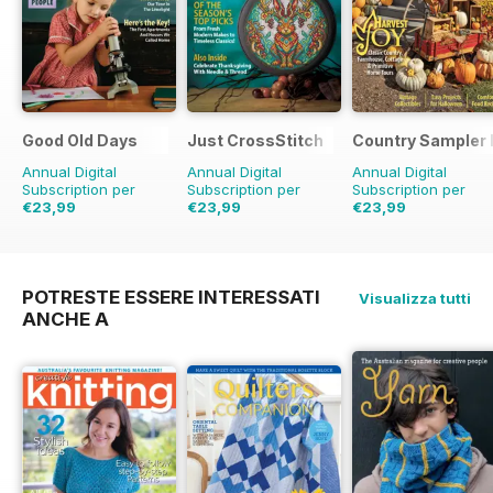
Good Old Days
Just CrossStitch
Country Sampler
Annual Digital
Annual Digital
Annual Digital
Subscription per
Subscription per
Subscription per
€23,99
€23,99
€23,99
€71.94
Risparmio
67%
€47.96
Risparmio
50%
€63.96
Risparmio
62%
POTRESTE ESSERE INTERESSATI
Visualizza tutti
ANCHE A