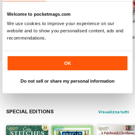
Welcome to pocketmags.com
We use cookies to improve your experience on our
Summer 2026
Spring 2026
Winter 2025
website and to show you personalised content, ads and
Acquista per
€11,99
Acquista per
€11,99
Acquista per
€11,99
recommendations.
Vista
|
Al carrello
Vista
|
Al carrello
Vista
|
Al carrello
OK
Provate un
campione gratuito
di Quilter's
World
Do not sell or share my personal information
Leggi ora
SPECIAL EDITIONS
Visualizza tutti