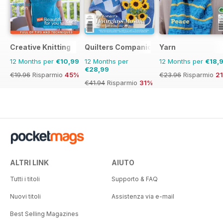
Creative Knitting
Quilters Companion
Yarn
12 Months per
€10,99
12 Months per
12 Months per
€18,
€28,99
€19.96
Risparmio
45%
€23.96
Risparmio
2
€41.94
Risparmio
31%
ALTRI LINK
AIUTO
Tutti i titoli
Supporto & FAQ
Nuovi titoli
Assistenza via e-mail
Best Selling Magazines