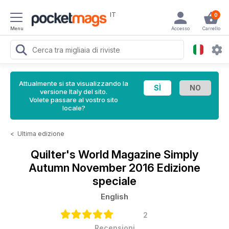
IT
0
Menu
Accesso
Carrello
Attualmente si sta visualizzando la
versione Italy del sito.
Volete passare al vostro sito
locale?
<
Ultima edizione
Quilter's World Magazine
Simply
Autumn November 2016 Edizione
speciale
English
2
Recensioni