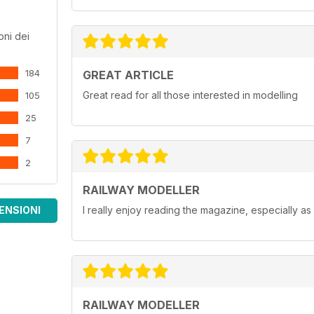
oni dei
184
GREAT ARTICLE
Great read for all those interested in modelling
105
25
7
2
RAILWAY MODELLER
ENSIONI
I really enjoy reading the magazine, especially as
RAILWAY MODELLER