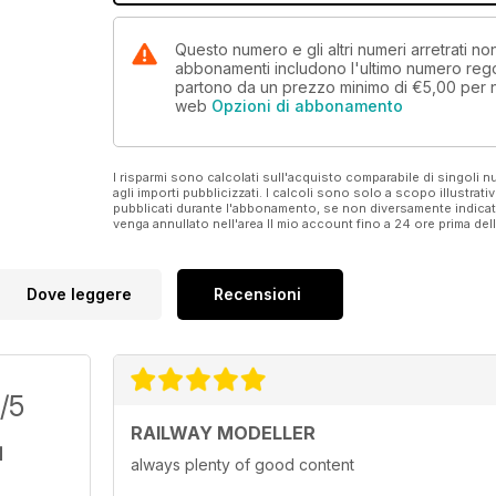
Questo numero e gli altri numeri arretrati n
abbonamenti includono l'ultimo numero rego
partono da un prezzo minimo di
€5,00
per 
web
Opzioni di abbonamento
I risparmi sono calcolati sull'acquisto comparabile di singoli
agli importi pubblicizzati. I calcoli sono solo a scopo illustrati
pubblicati durante l'abbonamento, se non diversamente indic
venga annullato nell'area Il mio account fino a 24 ore prima d
Dove leggere
Recensioni
/5
RAILWAY MODELLER
always plenty of good content