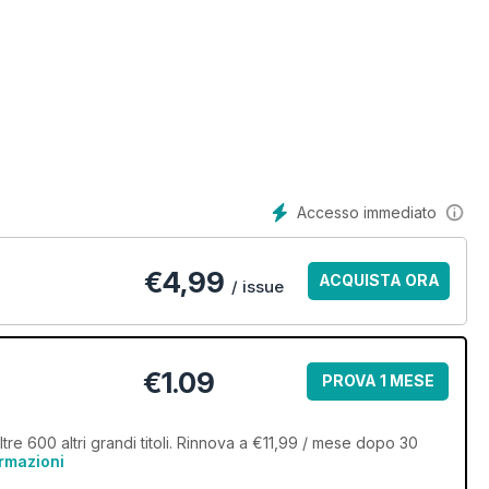
Accesso immediato
€
4,99
ACQUISTA ORA
/ issue
€1.09
PROVA 1 MESE
tre 600 altri grandi titoli. Rinnova a €11,99 / mese dopo 30
ormazioni