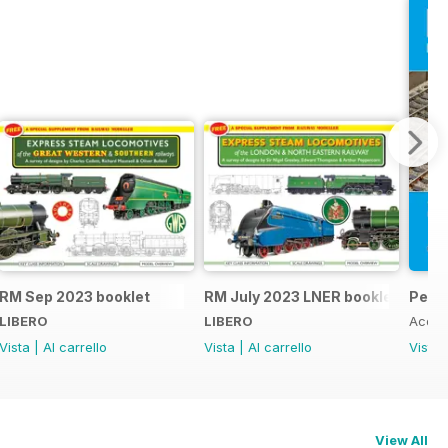
RM Sep 2023 booklet
RM July 2023 LNER booklet
Peco
LIBERO
LIBERO
Acqui
Vista
|
Al carrello
Vista
|
Al carrello
Vista
View All