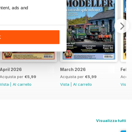
ntent, ads and
K
April 2026
March 2026
Febr
Acquista per
€5,99
Acquista per
€5,99
Acqui
Vista
|
Al carrello
Vista
|
Al carrello
Vista
Visualizza tutti