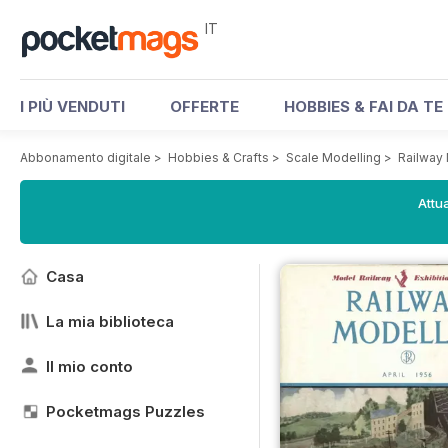
IT
I PIÙ VENDUTI
OFFERTE
HOBBIES & FAI DA TE
Abbonamento digitale
>
Hobbies & Crafts
>
Scale Modelling
>
Railway
Attua
Casa
La mia biblioteca
Il mio conto
Pocketmags Puzzles