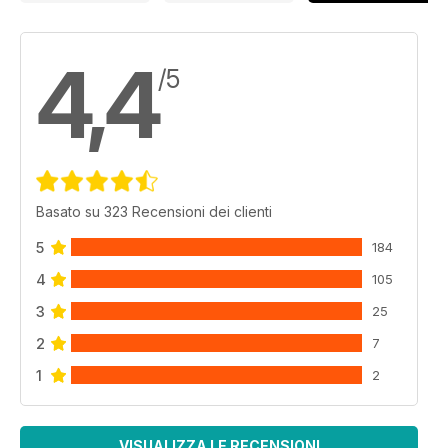
4,4
/5
Basato su 323 Recensioni dei clienti
5
184
4
105
3
25
2
7
1
2
VISUALIZZA LE RECENSIONI