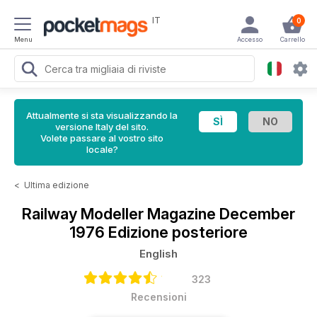
IT
0
Menu
Accesso
Carrello
Attualmente si sta visualizzando la
versione Italy del sito.
Volete passare al vostro sito
locale?
<
Ultima edizione
Railway Modeller Magazine
December
1976 Edizione posteriore
English
323
Recensioni