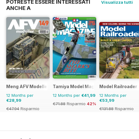
POTRESTE ESSERE INTERESSATI
Visualizza tutti
ANCHE A
Meng AFV Modeller
Tamiya Model Magazine
Model Railroader
12 Months per
12 Months per
€41,99
12 Months per
€28,99
€53,99
€71.88
Risparmio
42%
€47.94
Risparmio
€131.88
Risparmio
40%
59%