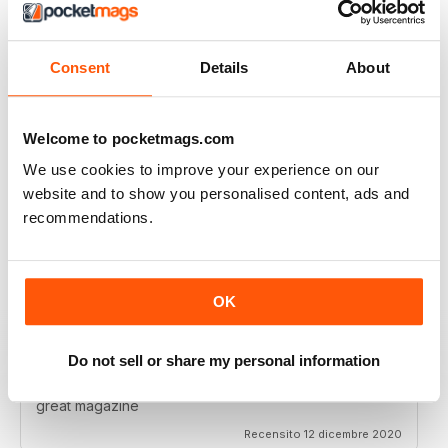
I really enjoy reading the magazine, especially as we
are all in lock down now.
Consent
Details
About
Recensito 11 febbraio 2021
Welcome to pocketmags.com
We use cookies to improve your experience on our
RAILWAY MODELLER
website and to show you personalised content, ads and
Good range of articles on model railway layouts,
recommendations.
information on new products and articles on how to
construct or modify items
Recensito 26 gennaio 2021
OK
Do not sell or share my personal information
RAILWAY MODELLER
great magazine
Recensito 12 dicembre 2020