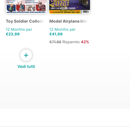
Toy Soldier Collector and Historical Figures
Model Airplane International
12 Months per
12 Months per
€23,99
€41,99
€71.88
Risparmio
42%
+
Vedi tutti