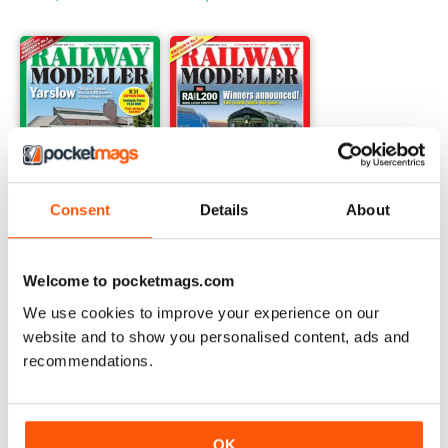
Consent
Details
About
January 2026
December 2025
Acquista per
€5,99
Acquista per
€5,99
Welcome to pocketmags.com
Vista
|
Al carrello
Vista
|
Al carrello
We use cookies to improve your experience on our
website and to show you personalised content, ads and
recommendations.
OK