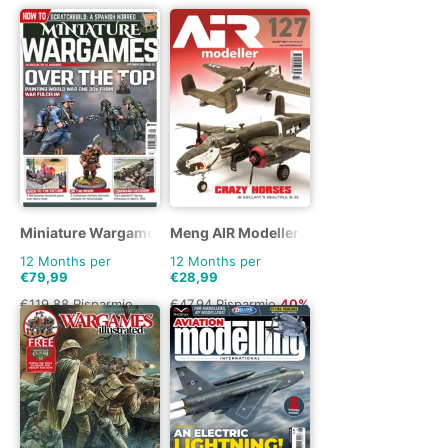
Miniature Wargames
Meng AIR Modeller
12 Months per
12 Months per
€79,99
€28,99
€119.88
Risparmio
€47.94
Risparmio
40%
33%