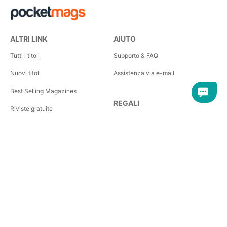
ALTRI LINK
AIUTO
Tutti i titoli
Supporto & FAQ
Nuovi titoli
Assistenza via e-mail
Best Selling Magazines
REGALI
Riviste gratuite
Come funziona il regalo
Pocketmags Blog
Aiuto per i regali
I nostri editori
Plus+ per le aziende
Informativa sulla privacy
California e USA Privacy
Termini e condizioni