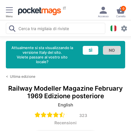
IT
0
Menu
Accesso
Carrello
Attualmente si sta visualizzando la
versione Italy del sito.
Volete passare al vostro sito
locale?
<
Ultima edizione
Railway Modeller Magazine
February
1969 Edizione posteriore
English
323
Recensioni