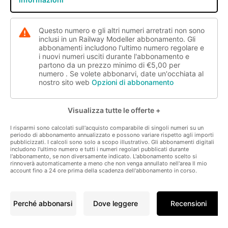
Questo numero e gli altri numeri arretrati non sono
inclusi in un Railway Modeller abbonamento. Gli
abbonamenti includono l'ultimo numero regolare e
i nuovi numeri usciti durante l'abbonamento e
partono da un prezzo minimo di
€5,00
per
numero . Se volete abbonarvi, date un'occhiata al
nostro sito web
Opzioni di abbonamento
Visualizza tutte le offerte +
Vedi altre offerte +
I risparmi sono calcolati sull'acquisto comparabile di singoli numeri su un
periodo di abbonamento annualizzato e possono variare rispetto agli importi
Nascondere le offerte extra -
pubblicizzati. I calcoli sono solo a scopo illustrativo. Gli abbonamenti digitali
includono l'ultimo numero e tutti i numeri regolari pubblicati durante
l'abbonamento, se non diversamente indicato. L'abbonamento scelto si
rinnoverà automaticamente a meno che non venga annullato nell'area Il mio
account fino a 24 ore prima della scadenza dell'abbonamento in corso.
Perché abbonarsi
Dove leggere
Recensioni