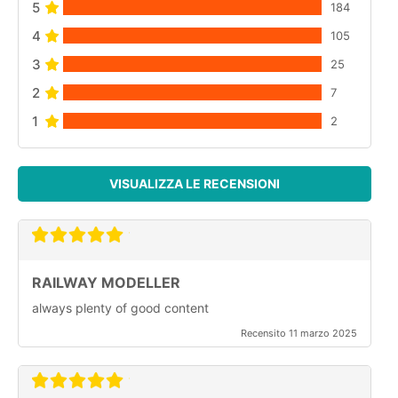
5
184
4
105
3
25
2
7
1
2
VISUALIZZA LE RECENSIONI
RAILWAY MODELLER
always plenty of good content
Recensito 11 marzo 2025