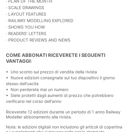
· PLAN OF THE MONTH
· SCALE DRAWINGS
· LAYOUT FEATURES
· RAILWAY MODELLING EXPLORED
· SHOWS YOU HOW
· READERS’ LETTERS
· PRODUCT REVIEWS AND NEWS
COME ABBONATI RICEVERETE I SEGUENTI
VANTAGGI:
• Uno sconto sul prezzo di vendita della rivista
• Nuove edizioni consegnate sul tuo dispositivo il giorno
stesso dell'uscita
• Non perderete mai un numero
• Siete protetti dagli aumenti di prezzo che potrebbero
verificarsi nel corso dell'anno
Riceverete 12 edizioni durante un periodo di 1 anno Railway
Modeller abbonamento alla rivista.
Nota: le edizioni digitali non includono gli articoli di copertina
o i supplementi che si trovano nelle copie stampate.