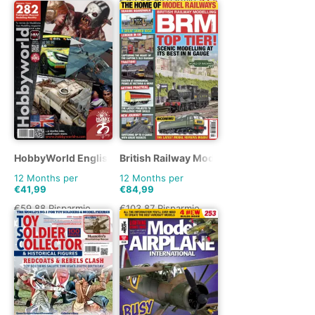
HobbyWorld English
British Railway Modelling (BRM)
12 Months per
12 Months per
€41,99
€84,99
€59.88
Risparmio
€103.87
Risparmio
30%
18%