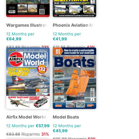
Wargames Illustrated
Phoenix Aviation Modelling
12 Months per
12 Months per
€64,99
€41,99
€83.88
Risparmio
23%
€71.88
Risparmio
42%
Airfix Model World
Model Boats
12 Months per
€57,99
12 Months per
€45,99
€83.88
Risparmio
31%
€95.88
Risparmio
52%