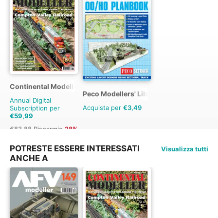
Continental Modeller
Peco Modellers' Library
Annual Digital
Acquista per
€3,49
Subscription per
€59,99
€83.88
Risparmio
28%
POTRESTE ESSERE INTERESSATI
Visualizza tutti
ANCHE A