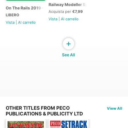
Railway Modeller Special 2019
On The Rails 2019 – booklet free with RM June 2019
Acquista per
€7,99
LIBERO
Vista
|
Al carrello
Vista
|
Al carrello
+
See All
OTHER TITLES FROM PECO
View All
PUBLICATIONS & PUBLICITY LTD