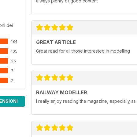
always plenty of good content
oni dei
184
GREAT ARTICLE
Great read for all those interested in modelling
105
25
7
2
RAILWAY MODELLER
ENSIONI
I really enjoy reading the magazine, especially as