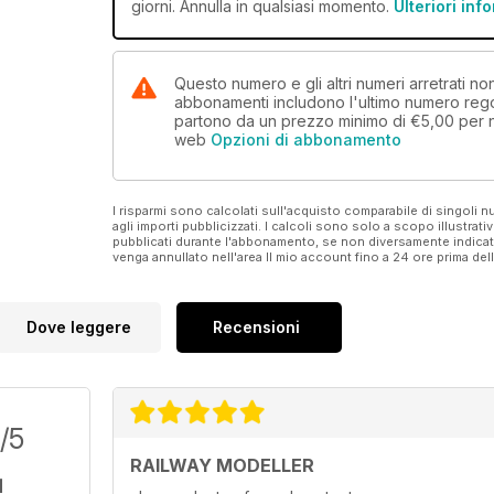
giorni. Annulla in qualsiasi momento.
Ulteriori inf
Questo numero e gli altri numeri arretrati n
abbonamenti includono l'ultimo numero rego
partono da un prezzo minimo di
€5,00
per 
web
Opzioni di abbonamento
I risparmi sono calcolati sull'acquisto comparabile di singoli
agli importi pubblicizzati. I calcoli sono solo a scopo illustrati
pubblicati durante l'abbonamento, se non diversamente indic
venga annullato nell'area Il mio account fino a 24 ore prima d
Dove leggere
Recensioni
/5
RAILWAY MODELLER