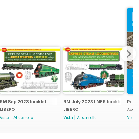
RM Sep 2023 booklet
RM July 2023 LNER booklet
Peco
LIBERO
LIBERO
Acqui
Vista
|
Al carrello
Vista
|
Al carrello
Vista