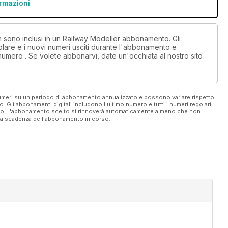
ormazioni
on sono inclusi in un Railway Modeller abbonamento. Gli
lare e i nuovi numeri usciti durante l'abbonamento e
numero . Se volete abbonarvi, date un'occhiata al nostro sito
 numeri su un periodo di abbonamento annualizzato e possono variare rispetto
vo. Gli abbonamenti digitali includono l'ultimo numero e tutti i numeri regolari
ato. L'abbonamento scelto si rinnoverà automaticamente a meno che non
ella scadenza dell'abbonamento in corso.