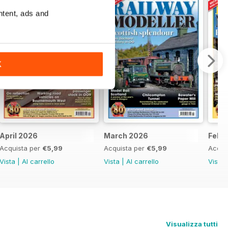
ntent, ads and
K
April 2026
March 2026
Febr
Acquista per
€5,99
Acquista per
€5,99
Acqui
Vista
|
Al carrello
Vista
|
Al carrello
Vista
Visualizza tutti