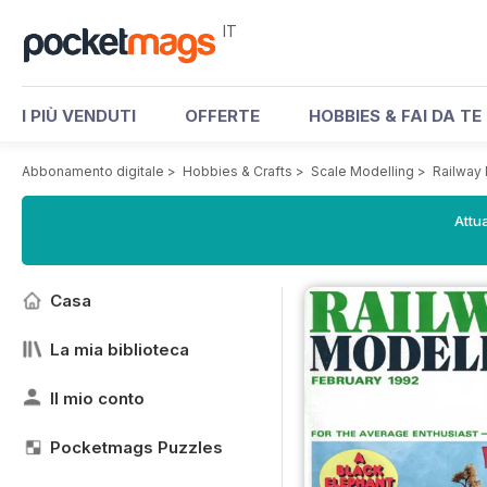
IT
I PIÙ VENDUTI
OFFERTE
HOBBIES & FAI DA TE
Abbonamento digitale
>
Hobbies & Crafts
>
Scale Modelling
>
Railway
Attua
Casa
La mia biblioteca
Il mio conto
Pocketmags Puzzles