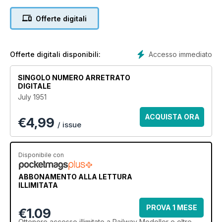
Offerte digitali
Accesso immediato
Offerte digitali disponibili:
SINGOLO NUMERO ARRETRATO
DIGITALE
July 1951
ACQUISTA ORA
€
4,99
/ issue
Disponibile con
ABBONAMENTO ALLA LETTURA
ILLIMITATA
PROVA 1 MESE
€1.09
Ottenere
accesso illimitato
a Railway Modeller e oltre