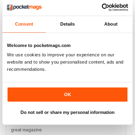
RAILWAY MODELLER
I really enjoy reading the magazine, especially as we
are all in lock down now.
Consent
Details
About
Recensito 11 febbraio 2021
Welcome to pocketmags.com
We use cookies to improve your experience on our
RAILWAY MODELLER
website and to show you personalised content, ads and
recommendations.
Good range of articles on model railway layouts,
information on new products and articles on how to
construct or modify items
Recensito 26 gennaio 2021
OK
Do not sell or share my personal information
RAILWAY MODELLER
great magazine