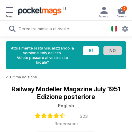
IT
0
Menu
Accesso
Carrello
Attualmente si sta visualizzando la
versione Italy del sito.
Volete passare al vostro sito
locale?
<
Ultima edizione
Railway Modeller Magazine
July 1951
Edizione posteriore
English
323
Recensioni