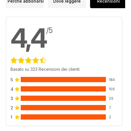
Perché abbonarsi
Dove leggere
Recensioni
4,4
/5
Basato su 323 Recensioni dei clienti
5
184
4
105
3
25
2
7
1
2