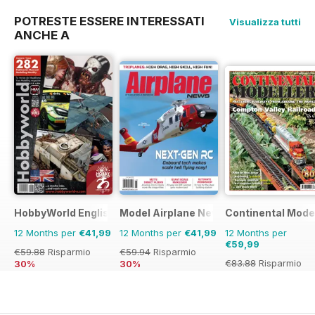
POTRESTE ESSERE INTERESSATI
Visualizza tutti
ANCHE A
HobbyWorld English
Model Airplane News
Continental Mode
12 Months per
€41,99
12 Months per
€41,99
12 Months per
€59,99
€59.88
Risparmio
€59.94
Risparmio
€83.88
Risparmio
30%
30%
28%