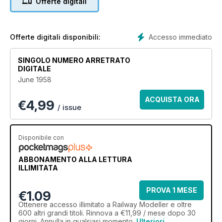
Offerte digitali
Accesso immediato
Offerte digitali disponibili:
SINGOLO NUMERO ARRETRATO
DIGITALE
June 1958
ACQUISTA ORA
€
4,99
/ issue
Disponibile con
ABBONAMENTO ALLA LETTURA
ILLIMITATA
PROVA 1 MESE
€1.09
Ottenere
accesso illimitato
a Railway Modeller e oltre
600 altri grandi titoli. Rinnova a €11,99 / mese dopo 30
giorni. Annulla in qualsiasi momento.
Ulteriori