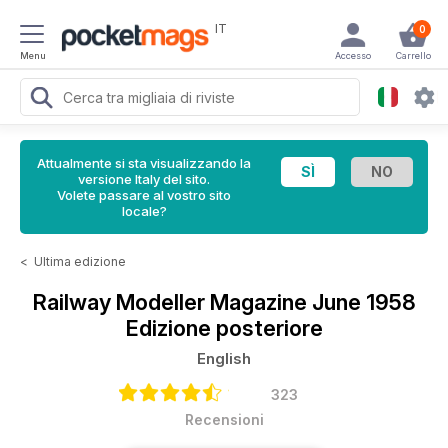
IT
0
Menu
Accesso
Carrello
Attualmente si sta visualizzando la
versione Italy del sito.
Volete passare al vostro sito
locale?
<
Ultima edizione
Railway Modeller Magazine
June 1958
Edizione posteriore
English
323
Recensioni