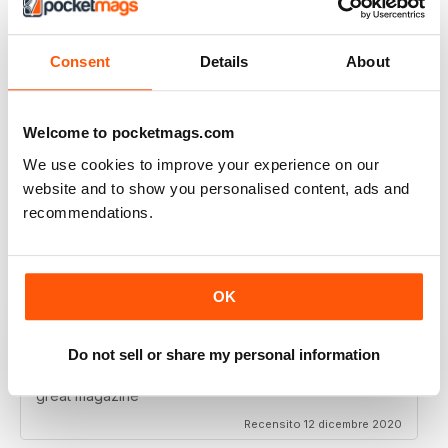
I really enjoy reading the magazine, especially as we
are all in lock down now.
Consent
Details
About
Recensito 11 febbraio 2021
Welcome to pocketmags.com
We use cookies to improve your experience on our
RAILWAY MODELLER
website and to show you personalised content, ads and
Good range of articles on model railway layouts,
recommendations.
information on new products and articles on how to
construct or modify items
Recensito 26 gennaio 2021
OK
Do not sell or share my personal information
RAILWAY MODELLER
great magazine
Recensito 12 dicembre 2020