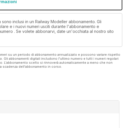
ormazioni
on sono inclusi in un Railway Modeller abbonamento. Gli
lare e i nuovi numeri usciti durante l'abbonamento e
numero . Se volete abbonarvi, date un'occhiata al nostro sito
 numeri su un periodo di abbonamento annualizzato e possono variare rispetto
vo. Gli abbonamenti digitali includono l'ultimo numero e tutti i numeri regolari
ato. L'abbonamento scelto si rinnoverà automaticamente a meno che non
ella scadenza dell'abbonamento in corso.