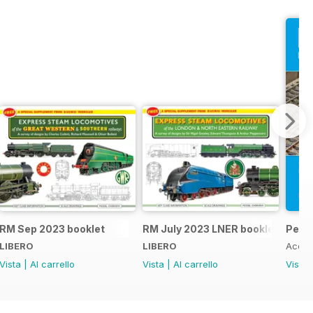
RM Sep 2023 booklet
RM July 2023 LNER booklet
Peco
LIBERO
LIBERO
Acqui
Vista
|
Al carrello
Vista
|
Al carrello
Vista