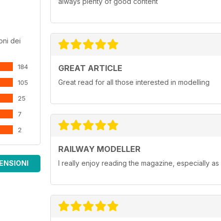
always plenty of good content
oni dei
184
GREAT ARTICLE
Great read for all those interested in modelling
105
25
7
2
RAILWAY MODELLER
ENSIONI
I really enjoy reading the magazine, especially as