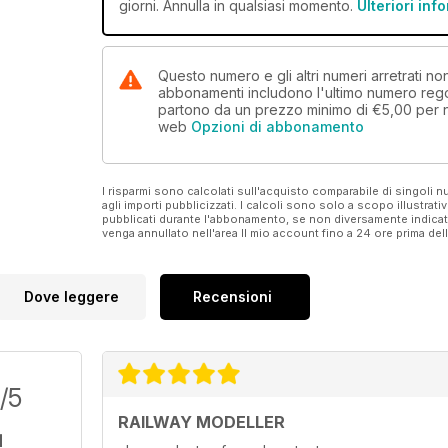
giorni. Annulla in qualsiasi momento.
Ulteriori inf
Questo numero e gli altri numeri arretrati n
abbonamenti includono l'ultimo numero rego
partono da un prezzo minimo di
€5,00
per 
web
Opzioni di abbonamento
I risparmi sono calcolati sull'acquisto comparabile di singoli
agli importi pubblicizzati. I calcoli sono solo a scopo illustrati
pubblicati durante l'abbonamento, se non diversamente indic
venga annullato nell'area Il mio account fino a 24 ore prima d
Dove leggere
Recensioni
/5
RAILWAY MODELLER