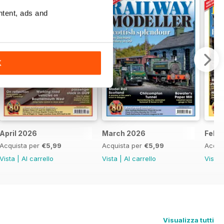
ntent, ads and
K
April 2026
March 2026
Febr
Acquista per
€5,99
Acquista per
€5,99
Acqui
Vista
|
Al carrello
Vista
|
Al carrello
Vista
Visualizza tutti