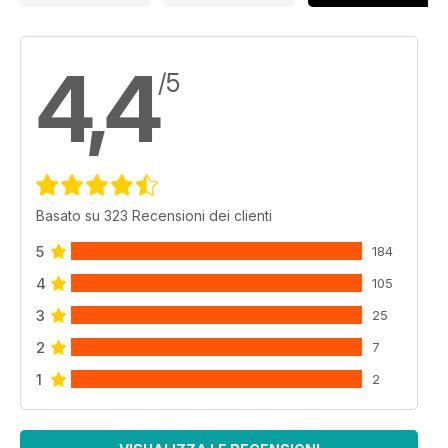
4,4
/5
Basato su 323 Recensioni dei clienti
5
184
4
105
3
25
2
7
1
2