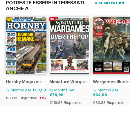
POTRESTE ESSERE INTERESSATI
Visualizza tutti
ANCHE A
Hornby Magazine
Miniature Wargames
Wargames Illustr
12 Months per
€57,99
12 Months per
12 Months per
€79,99
€64,99
€83.88
Risparmio
31%
€119.88
Risparmio
€83.88
Risparmio
33%
23%