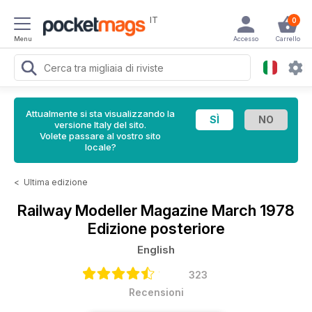
IT
0
Menu
Accesso
Carrello
Attualmente si sta visualizzando la
versione Italy del sito.
Volete passare al vostro sito
locale?
<
Ultima edizione
Railway Modeller Magazine
March 1978
Edizione posteriore
English
323
Recensioni