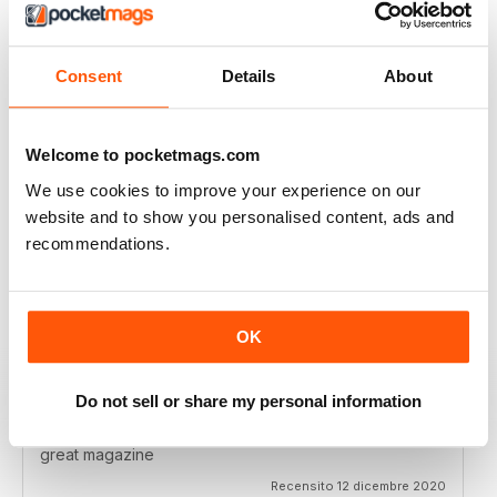
RAILWAY MODELLER
I really enjoy reading the magazine, especially as we
are all in lock down now.
Consent
Details
About
Recensito 11 febbraio 2021
Welcome to pocketmags.com
We use cookies to improve your experience on our
RAILWAY MODELLER
website and to show you personalised content, ads and
Good range of articles on model railway layouts,
recommendations.
information on new products and articles on how to
construct or modify items
Recensito 26 gennaio 2021
OK
Do not sell or share my personal information
RAILWAY MODELLER
great magazine
Recensito 12 dicembre 2020