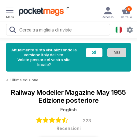
IT
0
Menu
Accesso
Carrello
Attualmente si sta visualizzando la
versione Italy del sito.
Volete passare al vostro sito
locale?
<
Ultima edizione
Railway Modeller Magazine
May 1955
Edizione posteriore
English
323
Recensioni