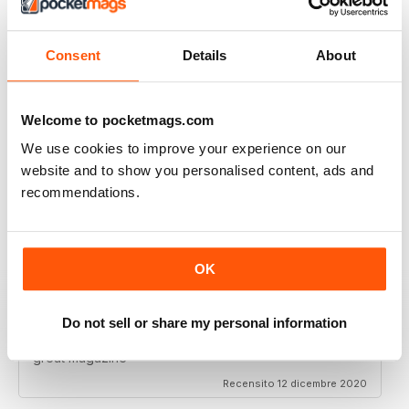
I really enjoy reading the magazine, especially as we
are all in lock down now.
Recensito 11 febbraio 2021
Consent
Details
About
Welcome to pocketmags.com
We use cookies to improve your experience on our
RAILWAY MODELLER
website and to show you personalised content, ads and
Good range of articles on model railway layouts,
recommendations.
information on new products and articles on how to
construct or modify items
Recensito 26 gennaio 2021
OK
Do not sell or share my personal information
RAILWAY MODELLER
great magazine
Recensito 12 dicembre 2020