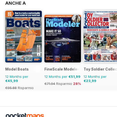
ANCHE A
Model Boats
FineScale Modeler
Toy Soldier Collec
12 Months per
12 Months per
€51,99
12 Months per
€45,99
€23,99
€71.94
Risparmio
28%
€95.88
Risparmio
52%