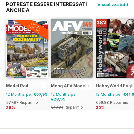
POTRESTE ESSERE INTERESSATI
Visualizza tutti
ANCHE A
EXTRA
20% OFF
Model Rail
Meng AFV Modeller
HobbyWorld Engli
12 Months per
€57,99
12 Months per
12 Months per
€41,
€28,99
€77.87
Risparmio
€59.88
Risparmio
€47.94
Risparmio
26%
30%
40%