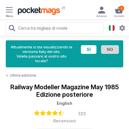
IT
0
Menu
Accesso
Carrello
Attualmente si sta visualizzando la
versione Italy del sito.
Volete passare al vostro sito
locale?
<
Ultima edizione
Railway Modeller Magazine
May 1985
Edizione posteriore
English
323
Recensioni