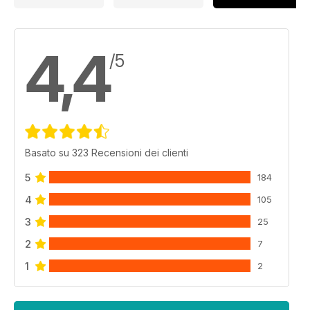
4,4
/5
Basato su 323 Recensioni dei clienti
5
184
4
105
3
25
2
7
1
2