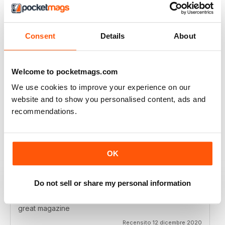
RAILWAY MODELLER
I really enjoy reading the magazine, especially as we
are all in lock down now.
Consent
Details
About
Recensito 11 febbraio 2021
Welcome to pocketmags.com
We use cookies to improve your experience on our
RAILWAY MODELLER
website and to show you personalised content, ads and
Good range of articles on model railway layouts,
recommendations.
information on new products and articles on how to
construct or modify items
Recensito 26 gennaio 2021
OK
Do not sell or share my personal information
RAILWAY MODELLER
great magazine
Recensito 12 dicembre 2020