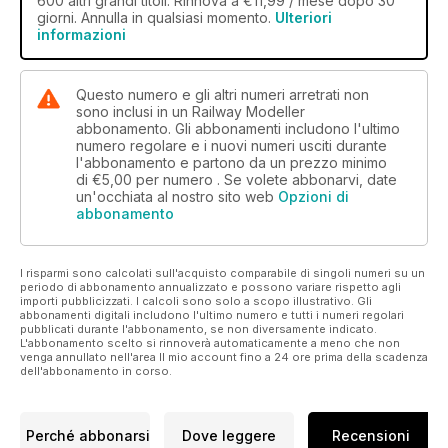
600 altri grandi titoli. Rinnova a €11,99 / mese dopo 30
giorni. Annulla in qualsiasi momento.
Ulteriori
informazioni
Questo numero e gli altri numeri arretrati non
sono inclusi in un Railway Modeller
abbonamento. Gli abbonamenti includono l'ultimo
numero regolare e i nuovi numeri usciti durante
l'abbonamento e partono da un prezzo minimo
di
€5,00
per numero . Se volete abbonarvi, date
un'occhiata al nostro sito web
Opzioni di
abbonamento
I risparmi sono calcolati sull'acquisto comparabile di singoli numeri su un
periodo di abbonamento annualizzato e possono variare rispetto agli
importi pubblicizzati. I calcoli sono solo a scopo illustrativo. Gli
abbonamenti digitali includono l'ultimo numero e tutti i numeri regolari
pubblicati durante l'abbonamento, se non diversamente indicato.
L'abbonamento scelto si rinnoverà automaticamente a meno che non
venga annullato nell'area Il mio account fino a 24 ore prima della scadenza
dell'abbonamento in corso.
Perché abbonarsi
Dove leggere
Recensioni