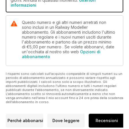
giorni. Annulla in qualsiasi momento.
Ulteriori
informazioni
Questo numero e gli altri numeri arretrati non
sono inclusi in un Railway Modeller
abbonamento. Gli abbonamenti includono l'ultimo
numero regolare e i nuovi numeri usciti durante
l'abbonamento e partono da un prezzo minimo
di
€5,00
per numero . Se volete abbonarvi, date
un'occhiata al nostro sito web
Opzioni di
abbonamento
I risparmi sono calcolati sull'acquisto comparabile di singoli numeri su un
periodo di abbonamento annualizzato e possono variare rispetto agli
importi pubblicizzati. I calcoli sono solo a scopo illustrativo. Gli
abbonamenti digitali includono l'ultimo numero e tutti i numeri regolari
pubblicati durante l'abbonamento, se non diversamente indicato.
L'abbonamento scelto si rinnoverà automaticamente a meno che non
venga annullato nell'area Il mio account fino a 24 ore prima della scadenza
dell'abbonamento in corso.
Perché abbonarsi
Dove leggere
Recensioni