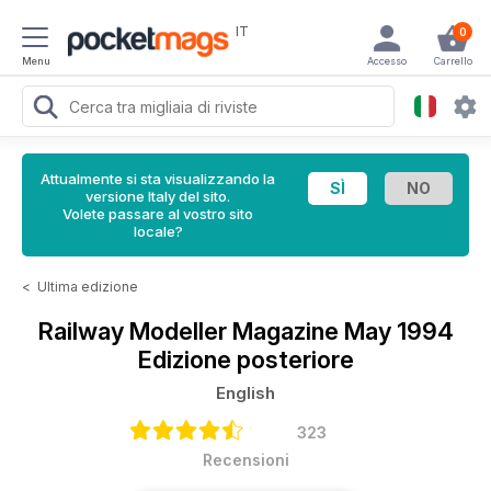
IT
0
Menu
Accesso
Carrello
Attualmente si sta visualizzando la
versione Italy del sito.
Volete passare al vostro sito
locale?
<
Ultima edizione
Railway Modeller Magazine
May 1994
Edizione posteriore
English
323
Recensioni