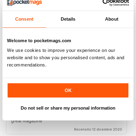
I really enjoy reading the magazine, especially as we
are all in lock down now.
Consent
Details
About
Recensito 11 febbraio 2021
Welcome to pocketmags.com
We use cookies to improve your experience on our
RAILWAY MODELLER
website and to show you personalised content, ads and
Good range of articles on model railway layouts,
recommendations.
information on new products and articles on how to
construct or modify items
Recensito 26 gennaio 2021
OK
Do not sell or share my personal information
RAILWAY MODELLER
great magazine
Recensito 12 dicembre 2020