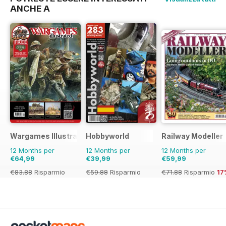
ANCHE A
Wargames Illustrated
Hobbyworld
Railway Modeller
12 Months per
12 Months per
12 Months per
€64,99
€39,99
€59,99
€83.88
Risparmio
€59.88
Risparmio
€71.88
Risparmio
17
23%
33%