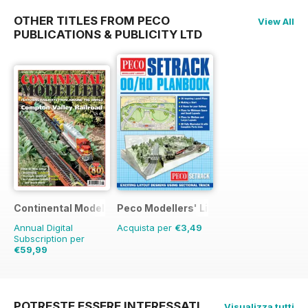
OTHER TITLES FROM PECO
View All
PUBLICATIONS & PUBLICITY LTD
Continental Modeller
Peco Modellers' Library
Annual Digital
Acquista per
€3,49
Subscription per
€59,99
€83.88
Risparmio
28%
POTRESTE ESSERE INTERESSATI
Visualizza tutti