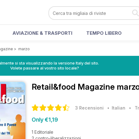
AVIAZIONE & TRASPORTI
TEMPO LIBERO
agazine
>
marzo
lmente si sta visualizzando la versione Italy del sito.
Volete passare al vostro sito locale?
Retail&food Magazine
marzo
3 Recensioni
• Italian
•
T
Only €1,19
1 Editoriale
2 contro-liberalizzazioni