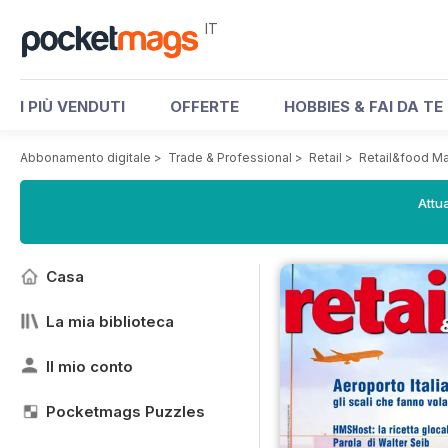
IT
I PIÙ VENDUTI
OFFERTE
HOBBIES & FAI DA TE
Abbonamento digitale
>
Trade & Professional
>
Retail
>
Retail&food M
Attua
Casa
La mia biblioteca
Il mio conto
Pocketmags Puzzles