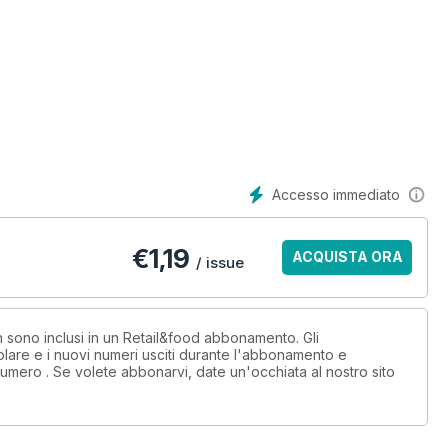
Accesso immediato
€
1,19
ACQUISTA ORA
/ issue
titivo
on sono inclusi in un Retail&food abbonamento. Gli
lare e i nuovi numeri usciti durante l'abbonamento e
umero . Se volete abbonarvi, date un'occhiata al nostro sito