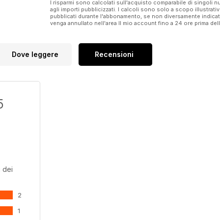
I risparmi sono calcolati sull'acquisto comparabile di singoli
per 18 ipermercati
agli importi pubblicizzati. I calcoli sono solo a scopo illustrati
44 dossier shopping mall long life
pubblicati durante l'abbonamento, se non diversamente indic
venga annullato nell'area Il mio account fino a 24 ore prima d
Bicocca Village: eat & fun col botto
48 focus logistica
Kasanova, una supply chain
da Nord a Sud
Dove leggere
Recensioni
50 nuovi stili alimentari
L’alleanza tra food retail
e delivery
54 analisi di mercato
5
La cura della persona
al centro
58 neonata
La Tiellla: non solo riso,
patate e cozze
60 focus pavimenti
& rivestimenti
 dei
Il layout cambia parole
d’ordine: resina e decorazioni
64 News servizi e fornitori
2
66 News International
68 Vetrina
1