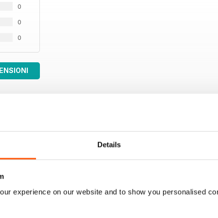
70 La foto
0
72 Contrarian
La fine degli A380
0
0
RUBRICHE
8 STOCK OPTION
10 NEW MARKETS OUTLOOK
14 LA RUBRICA LEGALE
ENSIONI
37 DUTY FREE WORLD
Details
m
our experience on our website and to show you personalised co