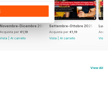
K
Novembre-Dicembre 2025
Settembre-Ottobre 2025
Lugl
Acquista per
€1,19
Acquista per
€1,19
Acqui
Vista
|
Al carrello
Vista
|
Al carrello
Vista
View All