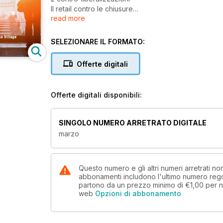
Il retail contro le chiusure
read more
domenicali
8 News
21 News opening
SELEZIONARE IL FORMATO:
26 Star Trek sportswear
Destinazione Salewa
Offerte digitali
28 parola di
walter seib
HMSHost International,
Offerte digitali disponibili:
la ricetta glocal del TR
32 dossier aeroporti
Aeroporto Italia, gli scali
SINGOLO NUMERO ARRETRATO DIGITALE
che fanno volare il Paese
marzo
36 World travel retail
38 NETCOMM
Tecnologie e comportamenti
di consumo guidano l’evoluzione del contesto compe
Questo numero e gli altri numeri arretrati n
abbonamenti includono l'ultimo numero rego
40 gdo & somministrazione
partono da un prezzo minimo di
€1,00
per n
Fiorfood dall’esperienza
web
Opzioni di abbonamento
Nova Coop
42 l’accordo quadro
IGD - COOP: alleanza