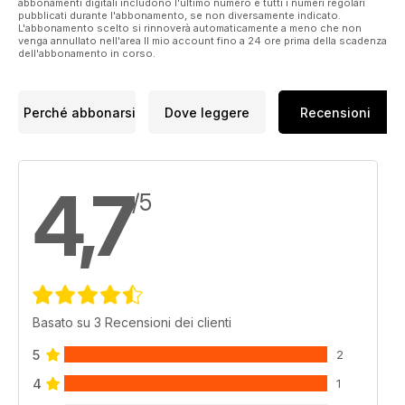
abbonamenti digitali includono l'ultimo numero e tutti i numeri regolari
Rapporto Coop 2017 54
pubblicati durante l'abbonamento, se non diversamente indicato.
L'abbonamento scelto si rinnoverà automaticamente a meno che non
Le ristrutturazioni catalizzano
venga annullato nell'area Il mio account fino a 24 ore prima della scadenza
gli investimenti
dell'abbonamento in corso.
Omnichannel retailing 57
L’evoluzione dello store on e off line
NEWS TECH & ARREDO 61
Perché abbonarsi
Dove leggere
Recensioni
INTERNATIONAL 64
VETRINA 68
la foto 71
la PULCE NELL’ORECCHIO 72
4,7
STOCK OPTION 4
/5
NEW MARKETS OUTLOOK 6
LA RUBRICA LEGALE 10
DUTY FREE WORLD 64
Basato su 3 Recensioni dei clienti
5
2
4
1