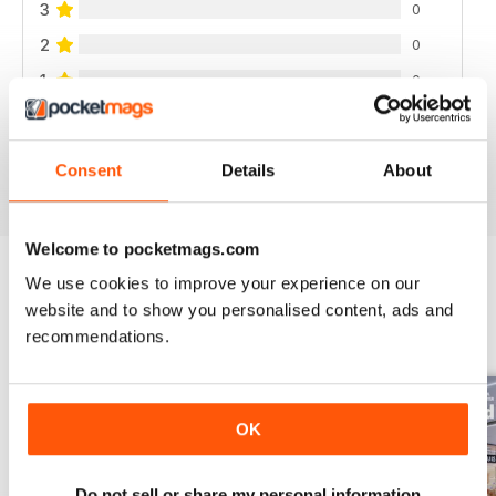
3
0
2
0
1
0
VISUALIZZA LE RECENSIONI
Consent
Details
About
Welcome to pocketmags.com
We use cookies to improve your experience on our
website and to show you personalised content, ads and
EDIZIONI INDIETRO
Visualizza tutti
recommendations.
OK
Do not sell or share my personal information