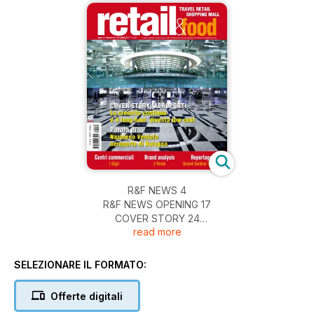
R&F NEWS 4
R&F NEWS OPENING 17
COVER STORY 24
read more
Malpensa torna
tra i primi della classe
Parola di... 26
SELEZIONARE IL FORMATO:
Nazareno Ventola. AEROPORTO DI BOLOGNA:
«Strategia focalizzata su un mix di traffico salutare»
Offerte digitali
CASE HISTORY 28