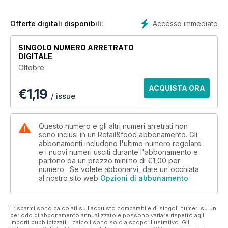
Volare è più dolce con Venchi 1878
OSSERVATORIO PREZZI 30
Malpensa: i benchmark
Accesso immediato
Offerte digitali disponibili:
del retail e del food & beverage
Dossier aeroporti 32
SINGOLO NUMERO ARRETRATO
Pisa morde il freno
DIGITALE
World Travel Retail 36
Ottobre
STAR TREK BORSE & ACCESSORI 38
Destinazione O bag
ACQUISTA ORA
€
1,19
BRAND ANALYSIS 40
/ issue
L’Oréal Italia accelera
nel retail con NYX
SCIENZE & RETAIL 42
Questo numero e gli altri numeri arretrati non
Le decisioni dei consumatori
sono inclusi in un Retail&food abbonamento. Gli
abbonamenti includono l'ultimo numero regolare
nel punto vendita
e i nuovi numeri usciti durante l'abbonamento e
Dossier shopping mall 45
partono da un prezzo minimo di
€1,00
per
LONG LIFE
numero . Se volete abbonarvi, date un'occhiata
I Gigli: obiettivo 20 milioni di visitatori
al nostro sito web
Opzioni di abbonamento
LE MAPPE DEL RETAIL 50
Roma, una fornace di nuovi mall
REPORTAGE 52
I risparmi sono calcolati sull'acquisto comparabile di singoli numeri su un
Grand Central: food gourmet
periodo di abbonamento annualizzato e possono variare rispetto agli
importi pubblicizzati. I calcoli sono solo a scopo illustrativo. Gli
in banchina