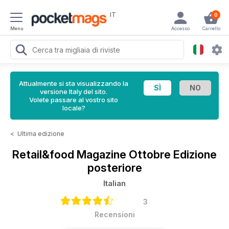
IT
0
Menu
Accesso
Carrello
Attualmente si sta visualizzando la
versione Italy del sito.
Volete passare al vostro sito
locale?
<
Ultima edizione
Retail&food Magazine
Ottobre Edizione
posteriore
Italian
3
Recensioni