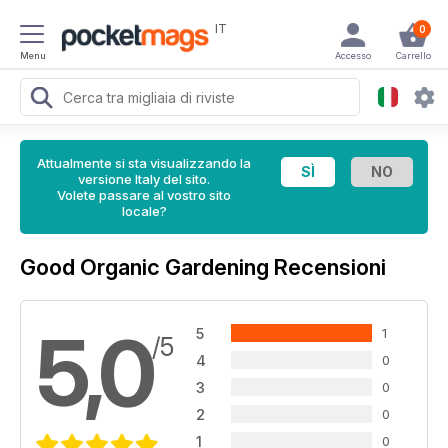
IT
0
Menu
Accesso
Carrello
Attualmente si sta visualizzando la
versione Italy del sito.
Volete passare al vostro sito
locale?
Good Organic Gardening Recensioni
5,0
5
1
/5
4
0
3
0
2
0
1
0