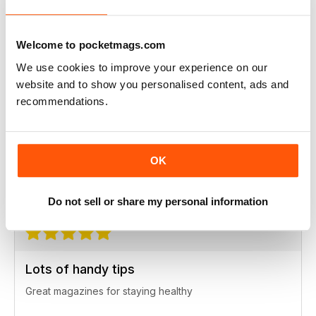
Always inspiring
Great read for the health conscious with articles from the
experts!
Welcome to pocketmags.com
Recensito giovedì 25 luglio 2019
We use cookies to improve your experience on our
website and to show you personalised content, ads and
recommendations.
Full of good ideas
OK
Really great magazine for health
Recensito sabato 20 luglio 2019
Do not sell or share my personal information
Lots of handy tips
Great magazines for staying healthy