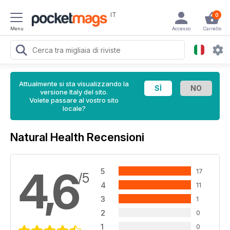
IT
0
Menu
Accesso
Carrello
Attualmente si sta visualizzando la
versione Italy del sito.
Volete passare al vostro sito
locale?
Natural Health Recensioni
4,6
5
17
/5
4
11
3
1
2
0
1
0