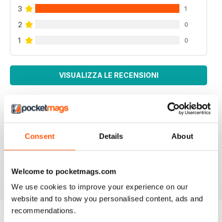
3
1
2
0
1
0
VISUALIZZA LE RECENSIONI
ROCK AND ICE
Consent
Details
About
The Rock and Ice mag is the next best thing to the real
deal
Recensito 30 marzo 2020
Welcome to pocketmags.com
We use cookies to improve your experience on our
website and to show you personalised content, ads and
recommendations.