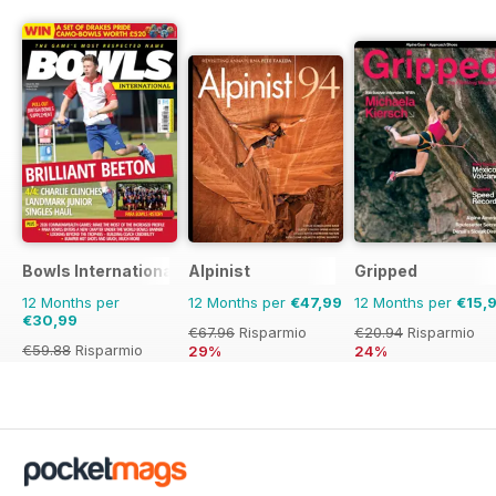
Bowls International
Alpinist
Gripped
12 Months per
12 Months per
€47,99
12 Months per
€15,
€30,99
€67.96
Risparmio
€20.94
Risparmio
€59.88
Risparmio
29%
24%
48%