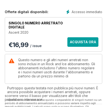
ARTIFACTS: Revere the gear of Yosemite climbing in the
golden age. By Dean Fidelman.
FINDING TOM BALLARD: When the 30-year-old- British
Accesso immediato
Offerte digitali disponibili:
climber disappeared on Nanga Parbat, it was tragedy
compounded on tragedy. By Michael Levy
SINGOLO NUMERO ARRETRATO
DIGITALE
Ascent 2020
ACQUISTA ORA
€
16,99
/ issue
Questo numero e gli altri numeri arretrati non
sono inclusi in un Rock and Ice abbonamento. Gli
abbonamenti includono l'ultimo numero regolare
e i nuovi numeri usciti durante l'abbonamento e
partono da un prezzo minimo di
Purtroppo questa testata non pubblica più nuovi numeri. È
ancora possibile acquistare i numeri arretrati, oppure
scorrere verso il basso per visualizzare altri titoli che
potrebbero interessarvi.
I risparmi sono calcolati sull'acquisto comparabile di singoli numeri su un
periodo di abbonamento annualizzato e possono variare rispetto agli
importi pubblicizzati. I calcoli sono solo a scopo illustrativo. Gli