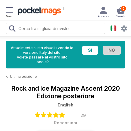
IT
0
Menu
Accesso
Carrello
Attualmente si sta visualizzando la
versione Italy del sito.
Volete passare al vostro sito
locale?
<
Ultima edizione
Rock and Ice Magazine
Ascent 2020
Edizione posteriore
English
29
Recensioni