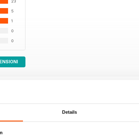
23
5
1
0
0
ENSIONI
Details
m