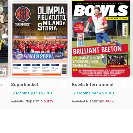
tor Magazine
Superbasket
Bowls International
12 Months per
€21,99
12 Months per
€30,99
€27.39
Risparmio
20%
€59.88
Risparmio
48%