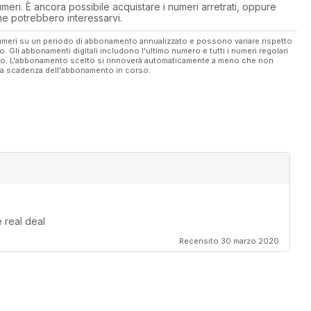
eri. È ancora possibile acquistare i numeri arretrati, oppure
 che potrebbero interessarvi.
 numeri su un periodo di abbonamento annualizzato e possono variare rispetto
vo. Gli abbonamenti digitali includono l'ultimo numero e tutti i numeri regolari
ato. L'abbonamento scelto si rinnoverà automaticamente a meno che non
ella scadenza dell'abbonamento in corso.
 real deal
Recensito 30 marzo 2020