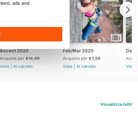
ntent, ads and
K
Ascent 2020
Feb/Mar 2020
Dec/
Acquista per
€16,99
Acquista per
€7,99
Acqui
Vista
|
Al carrello
Vista
|
Al carrello
Vista
Visualizza tutti