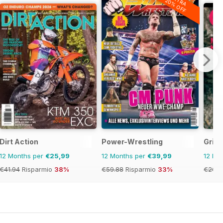
EXTRA
20% OFF
Dirt Action
Power-Wrestling
Grip
12 Months per
€25,99
12 Months per
€39,99
12 Mo
€41.94
Risparmio
38%
€59.88
Risparmio
33%
€20.9