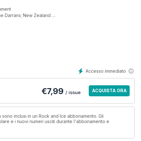
inment
The Darrans; New Zealand
d is Raising Eyebrows and Standards
Accesso immediato
€
7,99
ACQUISTA ORA
/ issue
on sono inclusi in un Rock and Ice abbonamento. Gli
lare e i nuovi numeri usciti durante l'abbonamento e