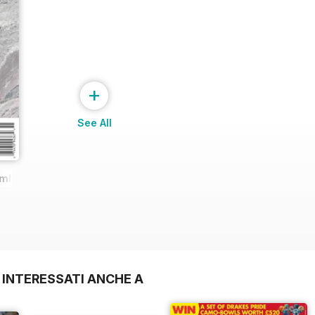
+
See All
imb
 INTERESSATI ANCHE A