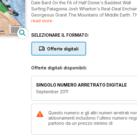
Dale Bard On the FA of Half Dome's Baddest Wall
Surfing Patagonia Josh Wharton's Real-Deal Encha
Georgeous Granit The Mountains of Middle Earth: 
read more
No Spain No Gain New Crucible in the Climbing Worl
SELEZIONARE IL FORMATO:
Offerte digitali
Offerte digitali disponibili:
SINGOLO NUMERO ARRETRATO DIGITALE
September 2011
Questo numero e gli altri numeri arretrati n
abbonamenti includono l'ultimo numero rego
partono da un prezzo minimo di