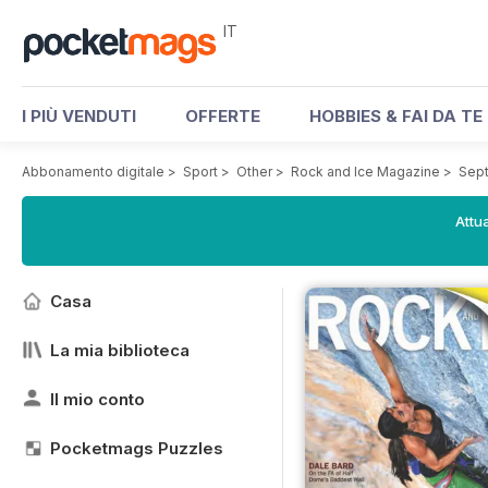
IT
I PIÙ VENDUTI
OFFERTE
HOBBIES & FAI DA TE
Abbonamento digitale
>
Sport
>
Other
>
Rock and Ice Magazine
>
Sep
Attua
Casa
La mia biblioteca
Il mio conto
Pocketmags Puzzles