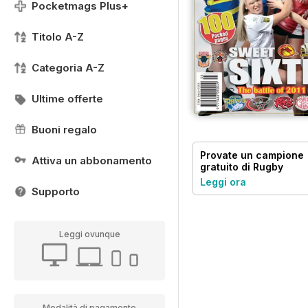
Pocketmags Plus+
Titolo A-Z
Categoria A-Z
Ultime offerte
Buoni regalo
Provate un
campione
Attiva un abbonamento
gratuito
di Rugby
League World
Leggi ora
Supporto
Leggi ovunque
Modalità di pagamento