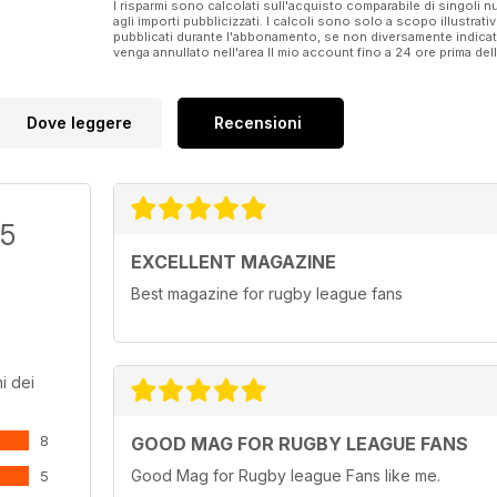
I risparmi sono calcolati sull'acquisto comparabile di singoli
agli importi pubblicizzati. I calcoli sono solo a scopo illustrati
pubblicati durante l'abbonamento, se non diversamente indic
venga annullato nell'area Il mio account fino a 24 ore prima d
Dove leggere
Recensioni
/5
EXCELLENT MAGAZINE
Best magazine for rugby league fans
i dei
8
GOOD MAG FOR RUGBY LEAGUE FANS
Good Mag for Rugby league Fans like me.
5