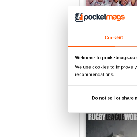
Consent
522
Acquista per
€6,99
Welcome to pocketmags.co
Vista
|
Al carrello
We use cookies to improve y
recommendations.
Do not sell or share
SPECIAL EDITIONS