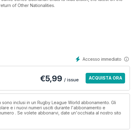
turn of Other Nationalities.
Accesso immediato
€
5,99
ACQUISTA ORA
/ issue
non sono inclusi in un Rugby League World abbonamento. Gli
lare e i nuovi numeri usciti durante l'abbonamento e
numero . Se volete abbonarvi, date un'occhiata al nostro sito