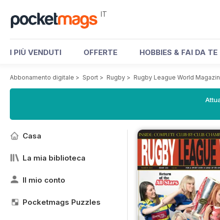
IT
I PIÙ VENDUTI
OFFERTE
HOBBIES & FAI DA TE
Abbonamento digitale
>
Sport
>
Rugby
>
Rugby League World Magazi
Attua
Casa
La mia biblioteca
Il mio conto
Pocketmags Puzzles