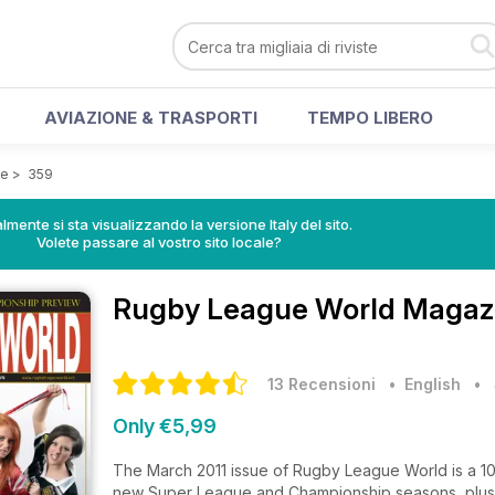
AVIAZIONE & TRASPORTI
TEMPO LIBERO
ne
>
359
lmente si sta visualizzando la versione Italy del sito.
Volete passare al vostro sito locale?
Rugby League World Magaz
13 Recensioni
• English
•
Only €5,99
The March 2011 issue of Rugby League World is a 100
new Super League and Championship seasons, plus J