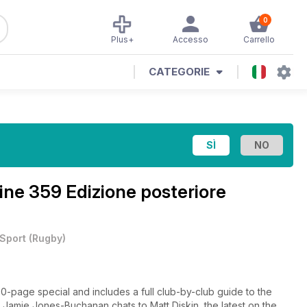
0
Plus+
Accesso
Carrello
CATEGORIE
ine
359 Edizione posteriore
Sport
(
Rugby
)
-page special and includes a full club-by-club guide to the
amie Jones-Buchanan chats to Matt Diskin, the latest on the