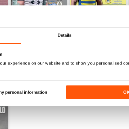
Details
521
520
Acquista per
€5,99
Acquista per
€5,99
m
Vista
|
Al carrello
Vista
|
Al carrello
our experience on our website and to show you personalised co
 my personal information
O