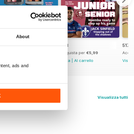
About
519
518
517
Acquista per
€5,99
Acquista per
€5,99
Acqui
Vista
|
Al carrello
Vista
|
Al carrello
Vista
ntent, ads and
K
Visualizza tutti