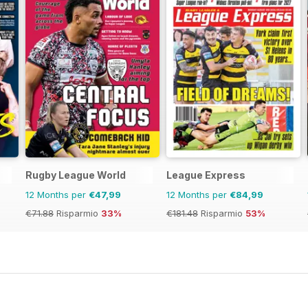
Rugby League World
League Express
12 Months per
€47,99
12 Months per
€84,99
€71.88
Risparmio
33%
€181.48
Risparmio
53%