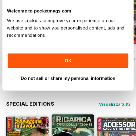
Welcome to pocketmags.com
We use cookies to improve your experience on our
website and to show you personalised content, ads and
recommendations.
Caccia Magazine Agosto 2020
July 2020
Caccia Magazine 
Acquista per
€4,99
Acquista per
€4,99
Acquista per
€4,99
OK
Vista
|
Al carrello
Vista
|
Al carrello
Vista
|
Al carrello
Do not sell or share my personal information
SPECIAL EDITIONS
Visualizza tutti