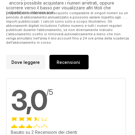
ancora possibile acquistare i numeri arretrati, oppure
scorrere verso il basso per visualizzare altri titoli che
potrebbero interessarvi.
I risparmi sono calcolati sull'acquisto comparabile di singoli numeri su un
periodo di abbonamento annualizzato e possono variare rispetto agli
importi pubblicizzati. I calcoli sono solo a scopo illustrativo. Gli
abbonamenti digitali includono l'ultimo numero e tutti i numeri regolari
pubblicati durante l'abbonamento, se non diversamente indicato.
L'abbonamento scelto si rinnoverà automaticamente a meno che non
venga annullato nell'area Il mio account fino a 24 ore prima della scadenza
dell'abbonamento in corso.
Dove leggere
Recensioni
3,0
/5
Basato su 2 Recensioni dei clienti