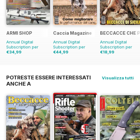
ARMI SHOP
Caccia Magazine
BECCACCE CHE 
Annual Digital
Annual Digital
Annual Digital
Subscription per
Subscription per
Subscription per
€34,99
€44,99
€18,99
€41.88
Risparmio
16%
€59.88
Risparmio
€19.96
Risparmio
5
25%
POTRESTE ESSERE INTERESSATI
Visualizza tutti
ANCHE A