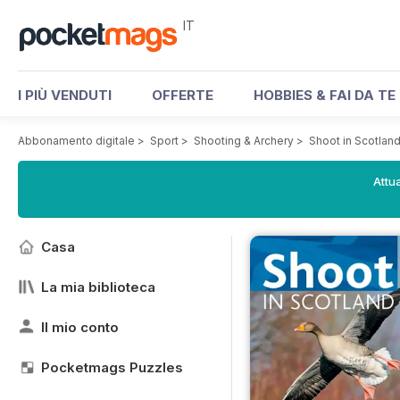
IT
I PIÙ VENDUTI
OFFERTE
HOBBIES & FAI DA TE
Abbonamento digitale
>
Sport
>
Shooting & Archery
>
Shoot in Scotlan
Attua
Casa
La mia biblioteca
Il mio conto
Pocketmags Puzzles