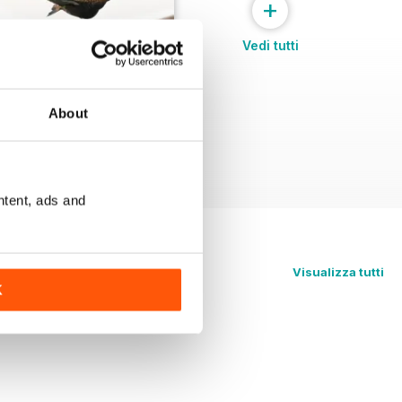
+
Vedi tutti
About
Shoot in Scotland 2011
Acquista per
€5,99
Vista
|
Al carrello
ntent, ads and
Visualizza tutti
K