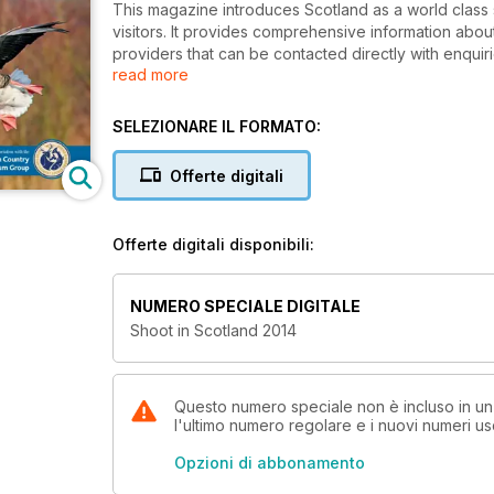
This magazine introduces Scotland as a world class s
visitors. It provides comprehensive information about
providers that can be contacted directly with enquirie
read more
overseas.
We hope you find the magazine of great help and lo
trip. Visit the website www.countrysportscotland.com
SELEZIONARE IL FORMATO:
Offerte digitali
Offerte digitali disponibili:
NUMERO SPECIALE DIGITALE
Shoot in Scotland 2014
Questo numero speciale non è incluso in u
l'ultimo numero regolare e i nuovi numeri u
Opzioni di abbonamento