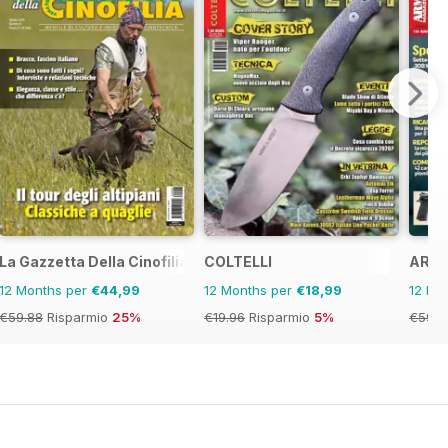
La Gazzetta Della Cinofilia Venatoria
COLTELLI
ARMI
12 Months per
€44,99
12 Months per
€18,99
12 Mo
€59.88
Risparmio
25%
€19.96
Risparmio
5%
€59.8