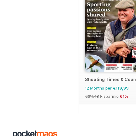
Shooting Times & Coun
12 Months per
€119,99
€311.48
Risparmio
61%