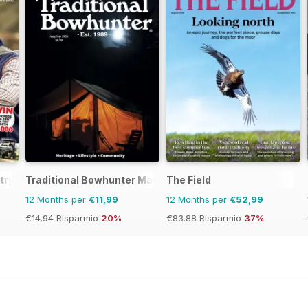
try
Traditional Bowhunter Magazine
The Field
12 Months per
€11,99
12 Months per
€52,99
€14.94
Risparmio
20%
€83.88
Risparmio
37%