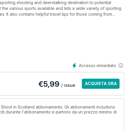
porting shooting and deerstalking destination to potential
 the various sports available and lists a wide variety of sporting
s. It also contains helpful travel tips for those coming from
ok forward to welcoming you to Scotland on your next sporting
 for more information and sporting opportunities.
Accesso immediato
€
5,99
ACQUISTA ORA
/ issue
n Shoot in Scotland abbonamento. Gli abbonamenti includono
sciti durante l'abbonamento e partono da un prezzo minimo di