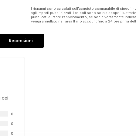
I risparmi sono calcolati sull'acquisto comparabile di singoli
agli importi pubblicizzati. I calcoli sono solo a scopo illustrati
pubblicati durante l'abbonamento, se non diversamente indic
venga annullato nell'area Il mio account fino a 24 ore prima d
Recensioni
 dei
0
0
0