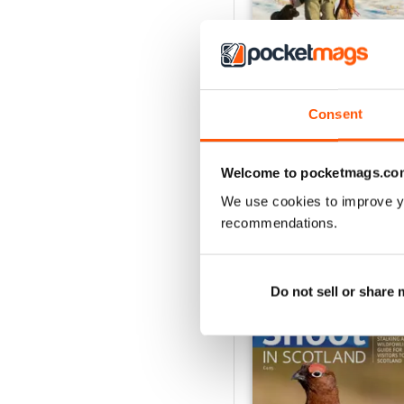
Consent
Shoot in Scotland 2012
Acquista per
€5,99
Vista
|
Al carrello
Welcome to pocketmags.co
We use cookies to improve y
recommendations.
SPECIAL EDITIONS
Do not sell or share