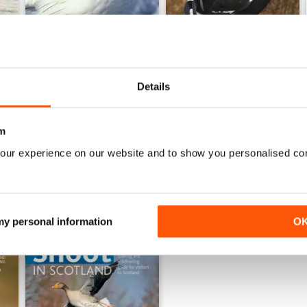
Details
Shoot in Scotland 2009
Shoot in Scotland 2010
Acquista per
€5,99
Acquista per
€5,99
Vista
|
Al carrello
Vista
|
Al carrello
m
our experience on our website and to show you personalised co
 my personal information
O