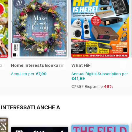
zine
Home Interests Bookazine
What HiFi
Acquista per
€7,99
Annual Digital Subscription per
€41,99
€77.87
Risparmio
46%
 INTERESSATI ANCHE A