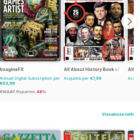
ImagineFX
All About History Book of Assass
All A
Annual Digital Subscription per
Acquista per
€7,99
Acqui
€53,99
€103.87
Risparmio
48%
Visualizza tutti