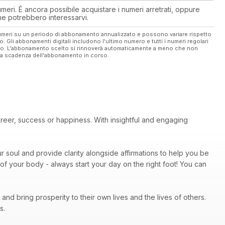
eri. È ancora possibile acquistare i numeri arretrati, oppure
 che potrebbero interessarvi.
 numeri su un periodo di abbonamento annualizzato e possono variare rispetto
vo. Gli abbonamenti digitali includono l'ultimo numero e tutti i numeri regolari
ato. L'abbonamento scelto si rinnoverà automaticamente a meno che non
ella scadenza dell'abbonamento in corso.
areer, success or happiness. With insightful and engaging
r soul and provide clarity alongside affirmations to help you be
of your body - always start your day on the right foot! You can
nd bring prosperity to their own lives and the lives of others.
ps.