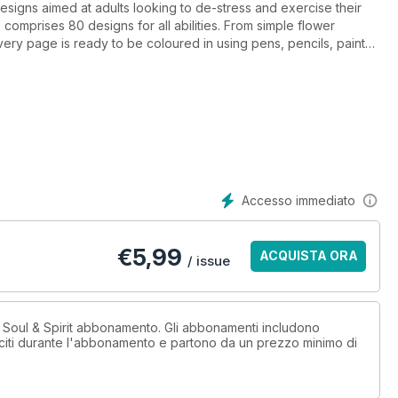
 designs aimed at adults looking to de-stress and exercise their
comprises 80 designs for all abilities. From simple flower
every page is ready to be coloured in using pens, pencils, paints
Accesso immediato
€
5,99
ACQUISTA ORA
/ issue
 Soul & Spirit abbonamento. Gli abbonamenti includono
sciti durante l'abbonamento e partono da un prezzo minimo di