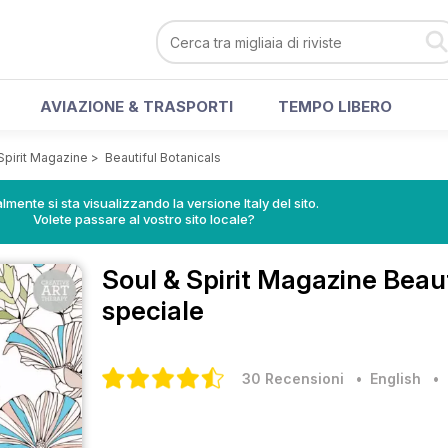
AVIAZIONE & TRASPORTI
TEMPO LIBERO
Spirit Magazine
>
Beautiful Botanicals
lmente si sta visualizzando la versione Italy del sito.
Volete passare al vostro sito locale?
Soul & Spirit Magazine
Beaut
speciale
30 Recensioni
• English