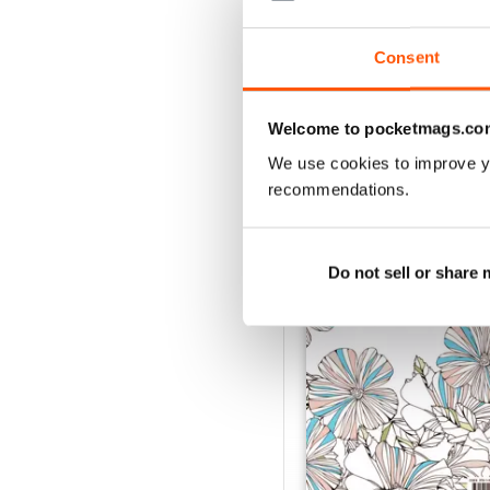
Acquista per
€5,99
Vista
|
Al carrello
Consent
Welcome to pocketmags.co
We use cookies to improve y
SPECIAL EDITIONS
recommendations.
Do not sell or share