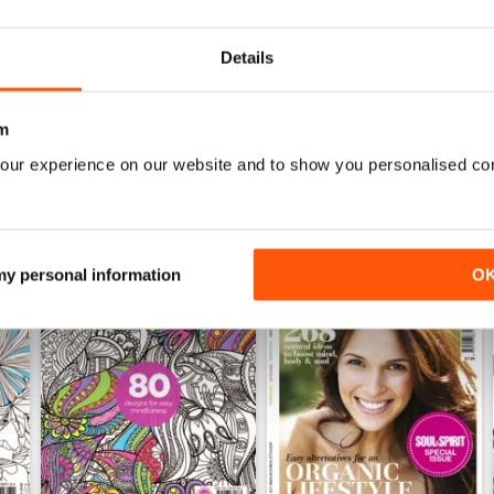
Acquista per
€5,99
Acquista per
€5,99
Vista
|
Al carrello
Vista
|
Al carrello
Details
m
our experience on our website and to show you personalised co
 my personal information
O