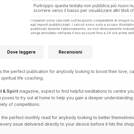
Purtroppo questa testata non pubblica più nuovi num
scorrere verso il basso per visualizzare altri titoli
I risparmi sono calcolati sull'acquisto comparabile di singoli
agli importi pubblicizzati. I calcoli sono solo a scopo illustrati
pubblicati durante l'abbonamento, se non diversamente indic
venga annullato nell'area Il mio account fino a 24 ore prima d
Dove leggere
Recensioni
s the perfect publication for anybody looking to boost their love, c
spiritual life coaching.
l & Spirit
magazine, expect to find helpful meditations to centre you
a poses to try out at home to help you gain a deeper understanding 
iety of competitions.
the perfect monthly read for anybody looking to better themselves a
very issue delivered directly to your device before it hits the sho