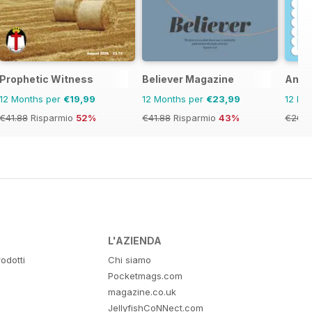
Prophetic Witness
Believer Magazine
Ange
12 Months per
€19,99
12 Months per
€23,99
12 Mo
€41.88
Risparmio
52%
€41.88
Risparmio
43%
€20.9
L'AZIENDA
odotti
Chi siamo
Pocketmags.com
magazine.co.uk
JellyfishCoNNect.com