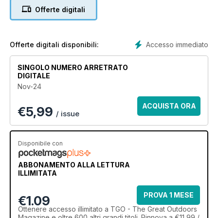
Offerte digitali
Accesso immediato
Offerte digitali disponibili:
SINGOLO NUMERO ARRETRATO
DIGITALE
Nov-24
ACQUISTA ORA
€
5,99
/ issue
Disponibile con
ABBONAMENTO ALLA LETTURA
ILLIMITATA
PROVA 1 MESE
€1.09
Ottenere
accesso illimitato
a TGO - The Great Outdoors
Magazine e oltre 600 altri grandi titoli. Rinnova a €11,99 /