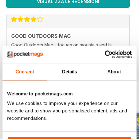
VISUALIZZA LE RECENSIONI
GOOD OUTDOORS MAG
Good Outdoors Mag - focues on mountain and hill
walking
Recensito 21 agosto 2022
Consent
Details
About
Welcome to pocketmags.com
EDIZIONI INDIETRO
Visualizza tutti
We use cookies to improve your experience on our
website and to show you personalised content, ads and
recommendations.