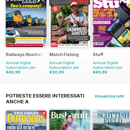
Railways Illustrated
Match Fishing
Stuff
Annual Digital
Annual Digital
Annual Digital
Subscription per
Subscription per
Subscription per
€40,99
€30,99
€45,99
€71.88
Risparmio
43%
€71.88
Risparmio
57%
€77.87
Risparmio
4
POTRESTE ESSERE INTERESSATI
Visualizza tutti
ANCHE A