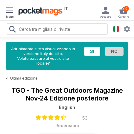
IT
0
Menu
Accesso
Carrello
Attualmente si sta visualizzando la
versione Italy del sito.
Volete passare al vostro sito
locale?
<
Ultima edizione
TGO - The Great Outdoors Magazine
Nov-24 Edizione posteriore
English
53
Recensioni