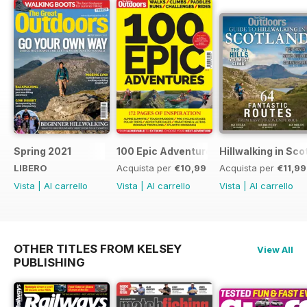
Spring 2021
100 Epic Adventures (by The Great Ou
Hillwalking in Sco
LIBERO
Acquista per
€10,99
Acquista per
€11,99
Vista
|
Al carrello
Vista
|
Al carrello
Vista
|
Al carrello
OTHER TITLES FROM KELSEY
View All
PUBLISHING