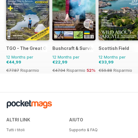
TGO - The Great Outdoors Magazine
Bushcraft & Survival Skills Magazine
Scottish Field
12 Months per
12 Months per
12 Months per
€44,99
€22,99
€33,99
€77.87
Risparmio
€47.94
Risparmio
52%
€59.88
Risparmio
42%
43%
ALTRI LINK
AIUTO
Tutti i titoli
Supporto & FAQ