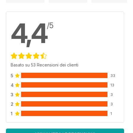
4,4
/5
Basato su 53 Recensioni dei clienti
5
33
4
13
3
3
2
3
1
1