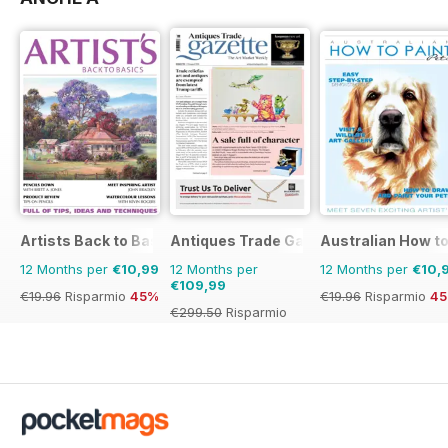
Artists Back to Basics
Antiques Trade Gazette
Australian How to
12 Months per
€10,99
12 Months per
12 Months per
€10,
€109,99
€19.96
Risparmio
45%
€19.96
Risparmio
4
€299.50
Risparmio
63%