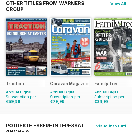
OTHER TITLES FROM WARNERS
View All
GROUP
Traction
Caravan Magazine
Family Tree
Annual Digital
Annual Digital
Annual Digital
Subscription per
Subscription per
Subscription per
€59,99
€79,99
€84,99
€77.87
Risparmio
€83.88
Risparmio
5%
€95.88
Risparmio
1
23%
POTRESTE ESSERE INTERESSATI
Visualizza tutti
ANCHE A