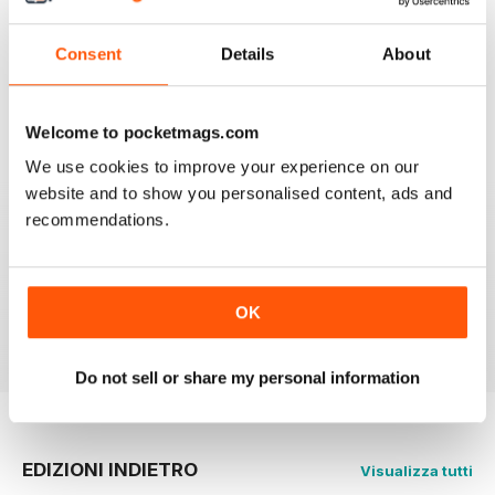
THE ARTIST
Consent
Details
About
varied content ,
Recensito 14 luglio 2020
Welcome to pocketmags.com
We use cookies to improve your experience on our
website and to show you personalised content, ads and
recommendations.
THE ARTIST
For me there is to much of a focus on watercolour
painting; I would like mor3 material on oil painting
OK
Recensito 11 luglio 2020
Do not sell or share my personal information
EDIZIONI INDIETRO
Visualizza tutti