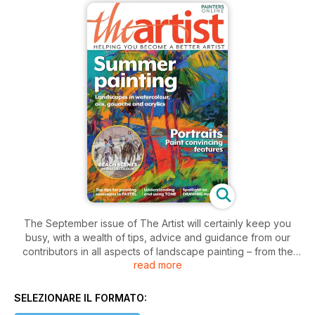
The September issue of The Artist will certainly keep you
busy, with a wealth of tips, advice and guidance from our
contributors in all aspects of landscape painting – from the
read more
tropical island of Maui, and the drama of the Lake District, to
seaside nostalgia and a moonlit landscape – and in a range of
media including oils, watercolours, gouache and acrylics. If
SELEZIONARE IL FORMATO:
animals are your thing, there are demonstrations of a cow in