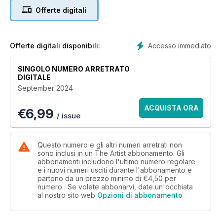
acrylics and a barn owl in watercolour, and for those who
Offerte digitali
want to explore subjects in depth, find out how an
understanding of tone can dramatically improve your
paintings, discover what drawing media is available and the
range of expressive marks each can make, learn how to
Accesso immediato
Offerte digitali disponibili:
paint convincing facial features, and learn why narrative can
be an important element of your painting. Download the issue
SINGOLO NUMERO ARRETRATO
today and get ready to start painting! Jane
DIGITALE
September 2024
ACQUISTA ORA
€
6,99
/ issue
Questo numero e gli altri numeri arretrati non
sono inclusi in un The Artist abbonamento. Gli
abbonamenti includono l'ultimo numero regolare
e i nuovi numeri usciti durante l'abbonamento e
partono da un prezzo minimo di
€4,50
per
numero . Se volete abbonarvi, date un'occhiata
al nostro sito web
Opzioni di abbonamento