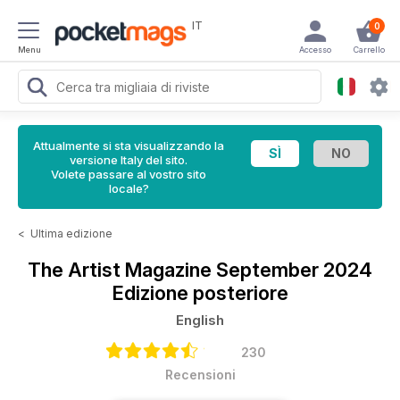
IT
0
Menu
Accesso
Carrello
Attualmente si sta visualizzando la
versione Italy del sito.
Volete passare al vostro sito
locale?
<
Ultima edizione
The Artist Magazine
September 2024
Edizione posteriore
English
230
Recensioni