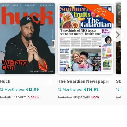
EXTRA
20% OFF
Huck
The Guardian Newspaper
Skep
12 Months per
€12,99
12 Months per
€114,99
12 Mo
€31.98
Risparmio
59%
€747.00
Risparmio
85%
€27.9