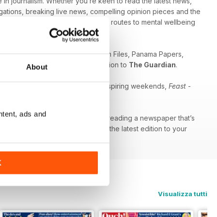
ce in journalism. Whether you’re keen to read the latest news,
igations, breaking live news, compelling opinion pieces and the
Burkeman’s weekly investigations on routes to mental wellbeing
s did their coverage of the Snowden Files, Panama Papers,
can expect with a digital subscription to
The Guardian
.
About
 providing you all you need for inspiring weekends,
Feast
-
ntent, ads and
ss and holding power to account or reading a newspaper that’s
digital subscription
- download the latest edition to your
K
Visualizza tutti