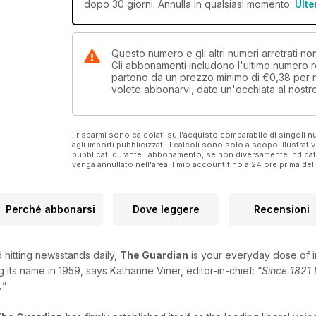
dopo 30 giorni. Annulla in qualsiasi momento.
Ulte
Questo numero e gli altri numeri arretrati
Gli abbonamenti includono l'ultimo numero r
partono da un prezzo minimo di
€0,38
per
volete abbonarvi, date un'occhiata al nostr
I risparmi sono calcolati sull'acquisto comparabile di singoli
agli importi pubblicizzati. I calcoli sono solo a scopo illustrati
pubblicati durante l'abbonamento, se non diversamente indic
venga annullato nell'area Il mio account fino a 24 ore prima d
Perché abbonarsi
Dove leggere
Recensioni
d hitting newsstands daily,
The Guardian
is your everyday dose of 
its name in 1959, says Katharine Viner, editor-in-chief: “
Since 1821 
.
”