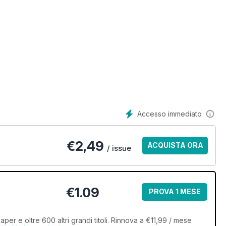
Accesso immediato
€
2,49
ACQUISTA ORA
/ issue
€1.09
PROVA 1 MESE
r e oltre 600 altri grandi titoli. Rinnova a €11,99 / mese