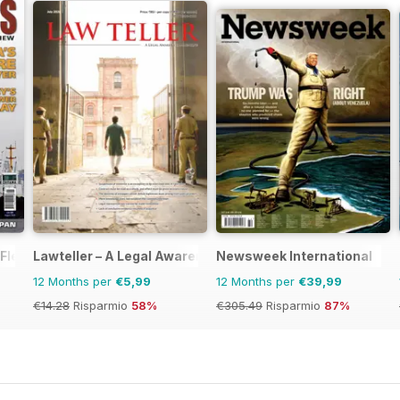
 Fleet Review
Lawteller – A Legal Awareness Magazine
Newsweek International
12 Months per
€5,99
12 Months per
€39,99
€14.28
Risparmio
58%
€305.49
Risparmio
87%