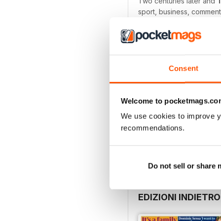
Two centuries later and
sport, business, comment,
freshest take on the zeit
and Tim Dowling’s weekl
Their unparalleled inves
Cambridge Analytica Files
Consent
With a multitude of week
your weekly cookbook 
Welcome to pocketmags.co
We use cookies to improve y
Whether you’re looking fo
recommendations.
entirely free from politica
device today to be in th
Do not sell or share
EDIZIONI INDIETRO