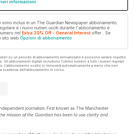
riori informazioni
 non sono inclusi in un The Guardian Newspaper abbonamento.
egolare e i nuovi numeri usciti durante l'abbonamento e
 numero
nel
Extra 20% Off - General Interest
offer.
. Se
o sito web
Opzioni di abbonamento
 numeri su un periodo di abbonamento annualizzato e possono variare rispetto
vo. Gli abbonamenti digitali includono l'ultimo numero e tutti i numeri regolari
ato. L'abbonamento scelto si rinnoverà automaticamente a meno che non
ella scadenza dell'abbonamento in corso.
independent journalism. First known as The Manchester
the mission of the Guardian has been to use clarity and