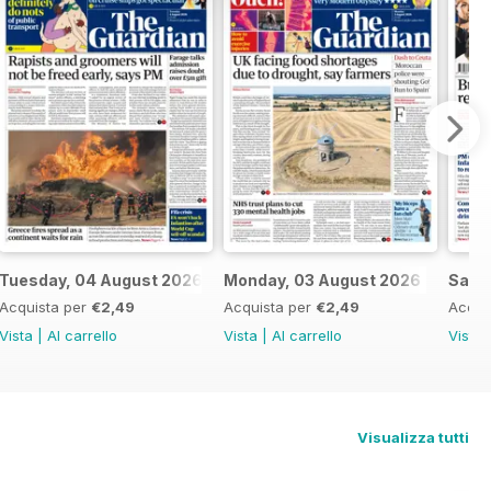
6
Tuesday, 04 August 2026
Monday, 03 August 2026
Satur
Acquista per
€2,49
Acquista per
€2,49
Acqui
Vista
|
Al carrello
Vista
|
Al carrello
Vista
Visualizza tutti