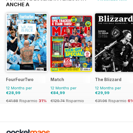
ANCHE A
FourFourTwo
Match
The Blizzard
12 Months per
12 Months per
12 Months per
€28,99
€84,99
€29,99
€41.88
Risparmio
31%
€129.74
Risparmio
€31.96
Risparmio
6
34%