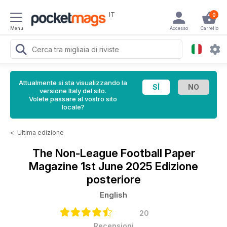
IT
0
Menu
Accesso
Carrello
Attualmente si sta visualizzando la
versione Italy del sito.
Volete passare al vostro sito
locale?
<
Ultima edizione
The Non-League Football Paper
Magazine
1st June 2025 Edizione
posteriore
English
20
Recensioni