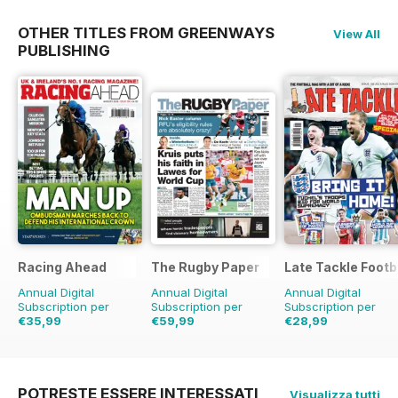
OTHER TITLES FROM GREENWAYS
View All
PUBLISHING
Racing Ahead
The Rugby Paper
Late Tackle Footb
Annual Digital
Annual Digital
Annual Digital
Subscription per
Subscription per
Subscription per
€35,99
€59,99
€28,99
€59.88
Risparmio
€129.48
Risparmio
€39.92
Risparmio
40%
54%
27%
POTRESTE ESSERE INTERESSATI
Visualizza tutti