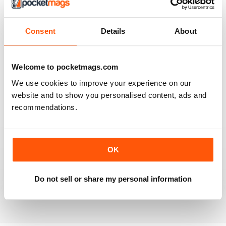
Consent
Details
About
BEST MAG FOR NON LEAGUE PLAYERS
Welcome to pocketmags.com
Best Mag for Non League Players making the
headlines.
We use cookies to improve your experience on our
Recensito 25 febbraio 2021
website and to show you personalised content, ads and
recommendations.
THE NON-LEAGUE FOOTBALL PAPER
OK
Very interesting detailed paper for Non League
enthusiast.From time to time distribution problems but
now buy On Line
Do not sell or share my personal information
Recensito 27 marzo 2020