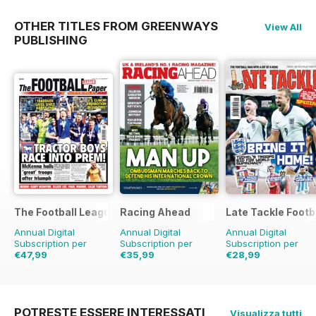
OTHER TITLES FROM GREENWAYS
View All
PUBLISHING
The Football League Paper
Racing Ahead
Late Tackle Footb
Annual Digital
Annual Digital
Annual Digital
Subscription per
Subscription per
Subscription per
€47,99
€35,99
€28,99
€99.60
Risparmio
€59.88
Risparmio
€39.92
Risparmio
52%
40%
27%
POTRESTE ESSERE INTERESSATI
Visualizza tutti