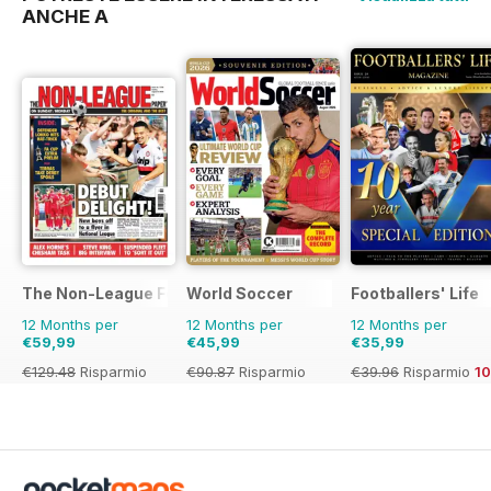
ANCHE A
The Non-League Football Paper
World Soccer
Footballers' Life
12 Months per
12 Months per
12 Months per
€59,99
€45,99
€35,99
€129.48
Risparmio
€90.87
Risparmio
€39.96
Risparmio
1
54%
49%