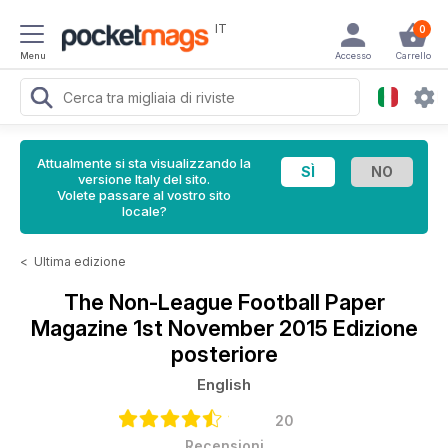
IT
0
Menu
Accesso
Carrello
Attualmente si sta visualizzando la
versione Italy del sito.
Volete passare al vostro sito
locale?
<
Ultima edizione
The Non-League Football Paper
Magazine
1st November 2015 Edizione
posteriore
English
20
Recensioni