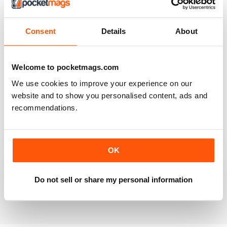
Consent
Details
About
BEST MAG FOR NON LEAGUE PLAYERS
Welcome to pocketmags.com
Best Mag for Non League Players making the
headlines.
We use cookies to improve your experience on our
Recensito 25 febbraio 2021
website and to show you personalised content, ads and
recommendations.
THE NON-LEAGUE FOOTBALL PAPER
OK
Very interesting detailed paper for Non League
enthusiast.From time to time distribution problems but
now buy On Line
Do not sell or share my personal information
Recensito 27 marzo 2020