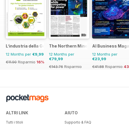
L’industria della Gomma
The Northern Miner
AI Business Maga
12 Months per
€9,99
12 Months per
12 Months per
€79,99
€23,99
€11.90
Risparmio
16%
€143.76
Risparmio
€41.88
Risparmio
4
44%
ALTRI LINK
AIUTO
Tutti i titoli
Supporto & FAQ