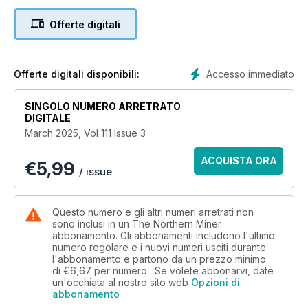
of exploration and mining developments in the industry.
Coverage also includes regulatory issues, stock markets,
Offerte digitali
political climates and more!
Accesso immediato
Offerte digitali disponibili:
SINGOLO NUMERO ARRETRATO
DIGITALE
March 2025, Vol 111 Issue 3
ACQUISTA ORA
€
5,99
/ issue
Questo numero e gli altri numeri arretrati non
sono inclusi in un The Northern Miner
abbonamento. Gli abbonamenti includono l'ultimo
numero regolare e i nuovi numeri usciti durante
l'abbonamento e partono da un prezzo minimo
di
€6,67
per numero . Se volete abbonarvi, date
un'occhiata al nostro sito web
Opzioni di
abbonamento