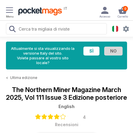
IT
0
Menu
Accesso
Carrello
Attualmente si sta visualizzando la
versione Italy del sito.
Volete passare al vostro sito
locale?
<
Ultima edizione
The Northern Miner Magazine
March
2025, Vol 111 Issue 3 Edizione posteriore
English
4
Recensioni