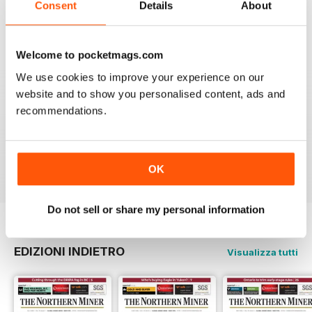
Consent
Details
About
5
2
4
1
Welcome to pocketmags.com
3
0
We use cookies to improve your experience on our
2
0
website and to show you personalised content, ads and
1
1
recommendations.
VISUALIZZA LE RECENSIONI
OK
Do not sell or share my personal information
EDIZIONI INDIETRO
Visualizza tutti