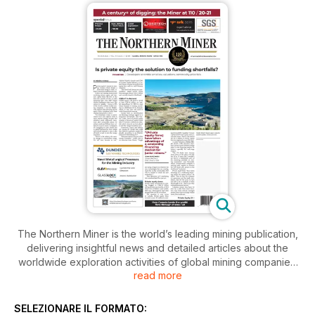
The Northern Miner is the world’s leading mining publication,
delivering insightful news and detailed articles about the
worldwide exploration activities of global mining companies.
read more
The Northern Miner’s journalists visit mining sites regularly
and report their unbiased findings to the paper’s readers on
a biweekly basis. They provide concise and expert findings
SELEZIONARE IL FORMATO: