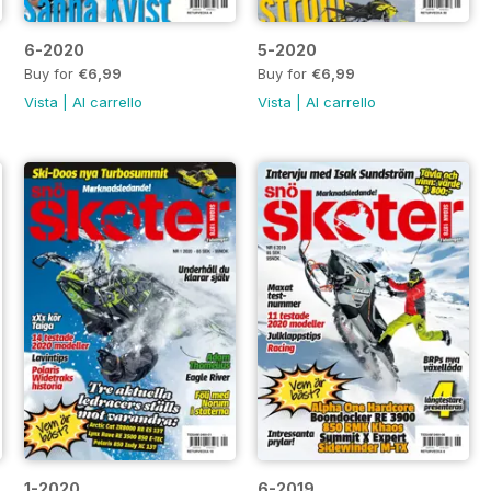
6-2020
5-2020
Buy for
€6,99
Buy for
€6,99
Vista
|
Al carrello
Vista
|
Al carrello
1-2020
6-2019