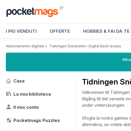
IT
I PIÙ VENDUTI
OFFERTE
HOBBIES & FAI DA TE
Abbonamento digitale
>
Tidningen Snöskoter
>
Digital Back Issues
Attua
Tidningen Snö
Casa
Välkommen till Tidningen 
La mia biblioteca
tillgång till det senaste
under vintersäsongen.
Il mio conto
Sfoglia la nostra gamma di
Pocketmags Puzzles
alternativa, se volete abb