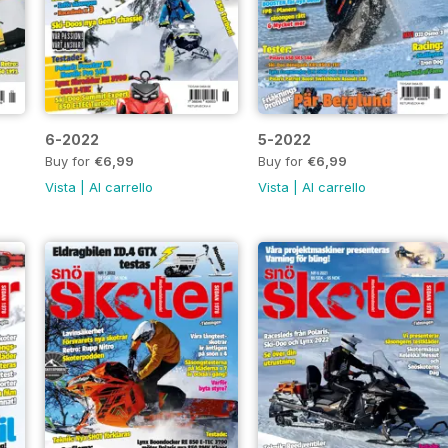
6-2022
5-2022
Buy for
€6,99
Buy for
€6,99
Vista
|
Al carrello
Vista
|
Al carrello