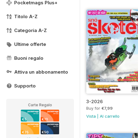
Pocketmags Plus+
Titolo A-Z
Categoria A-Z
Ultime offerte
Buoni regalo
Attiva un abbonamento
Supporto
3-2026
Carte Regalo
Buy for
€7,99
Vista
|
Al carrello
€5
€10
€25
€50