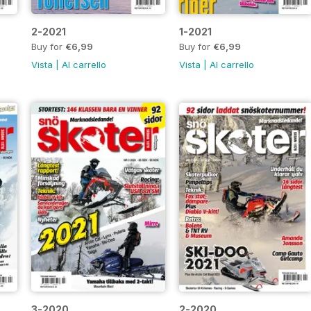
2-2021
1-2021
Buy for
€6,99
Buy for
€6,99
Vista
|
Al carrello
Vista
|
Al carrello
3-2020
2-2020