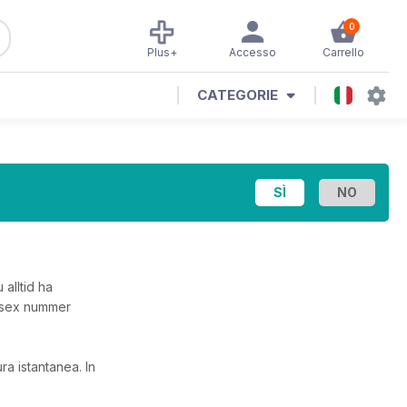
0
Plus+
Accesso
Carrello
CATEGORIE
alltid ha
d sex nummer
ura istantanea.
In