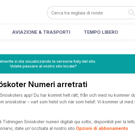
AVIAZIONE & TRASPORTI
TEMPO LIBERO
lmente si sta visualizzando la versione Italy del sito.
Volete passare al vostro sito locale?
skoter Numeri arretrati
Snöskoters app! Du har kommit helt rätt, från och med nu kommer du 
 inom snöskotrar – vart som helst och när som helst!. Vi kommer ut me
 Tidningen Snöskoter numeri digitali qui sotto, disponibili per la lett
onarvi, date un'occhiata al nostro sito
Opzioni di abbonamento