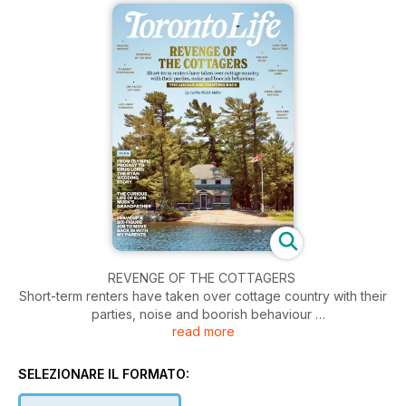
REVENGE OF THE COTTAGERS
Short-term renters have taken over cottage country with their
parties, noise and boorish behaviour
read more
The Locals Are Fighting Back
Plus: From Olympic Prodigy to Drug Lord: The Ryan Wedding
Story
SELEZIONARE IL FORMATO:
The Curious Life of Elon Musk's Grandfather
I Gave up a Six-Figure Job to Move Back in with my Parents