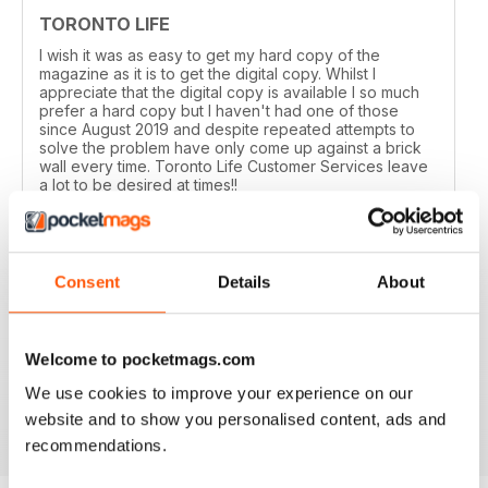
TORONTO LIFE
I wish it was as easy to get my hard copy of the
magazine as it is to get the digital copy. Whilst I
appreciate that the digital copy is available I so much
prefer a hard copy but I haven't had one of those
since August 2019 and despite repeated attempts to
solve the problem have only come up against a brick
wall every time. Toronto Life Customer Services leave
a lot to be desired at times!!
Recensito 11 febbraio 2020
Consent
Details
About
GREAT FOR TOURISTS
Welcome to pocketmags.com
All the information you need about Toronto
We use cookies to improve your experience on our
Recensito 16 ottobre 2018
website and to show you personalised content, ads and
recommendations.