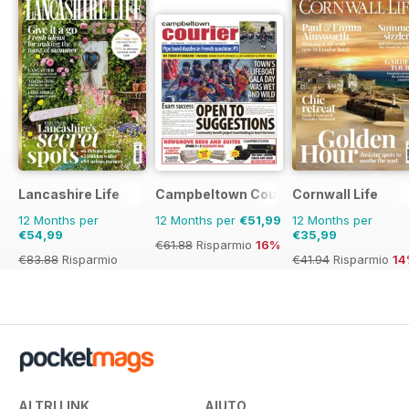
Lancashire Life
Campbeltown Courier
Cornwall Life
12 Months per
12 Months per
€51,99
12 Months per
€54,99
€35,99
€61.88
Risparmio
16%
€83.88
Risparmio
€41.94
Risparmio
14
34%
ALTRI LINK
AIUTO