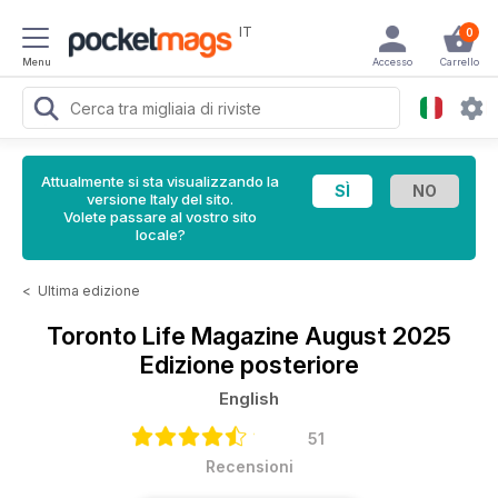
IT
0
Menu
Accesso
Carrello
Attualmente si sta visualizzando la
versione Italy del sito.
Volete passare al vostro sito
locale?
<
Ultima edizione
Toronto Life Magazine
August 2025
Edizione posteriore
English
51
Recensioni