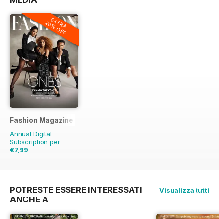
MEDIA
EXTRA
20% OFF
Fashion Magazine
Annual Digital
Subscription per
€7,99
€59.90
Risparmio
87%
POTRESTE ESSERE INTERESSATI
Visualizza tutti
ANCHE A