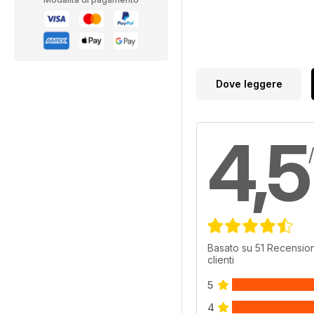
Dove leggere
4,5
Basato su 51 Recension
clienti
5
4