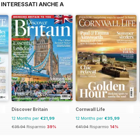
 INTERESSATI ANCHE A
Discover Britain
Cornwall Life
12 Months per
€21,99
12 Months per
€35,99
€35.94
Risparmio
39%
€41.94
Risparmio
14%