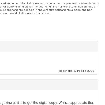
 numeri su un periodo di abbonamento annualizzato e possono variare rispetto
vo. Gli abbonamenti digitali includono l'ultimo numero e tutti i numeri regolari
ato. L'abbonamento scelto si rinnoverà automaticamente a meno che non
ella scadenza dell'abbonamento in corso.
Recensito 27 maggio 2026
azine as it is to get the digital copy. Whilst I appreciate that