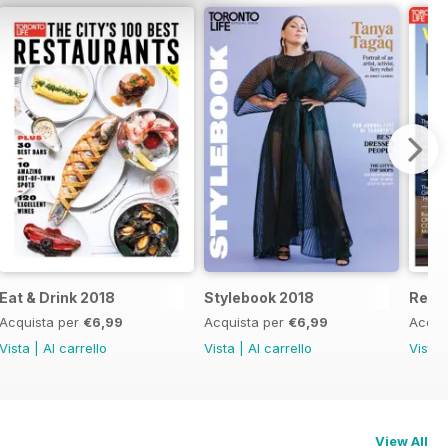
Eat & Drink 2018
Stylebook 2018
Real 
Acquista per
€6,99
Acquista per
€6,99
Acqui
Vista
|
Al carrello
Vista
|
Al carrello
Vista
View All