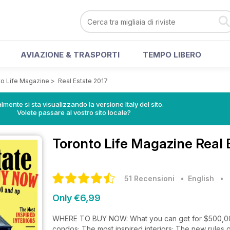
AVIAZIONE & TRASPORTI
TEMPO LIBERO
to Life Magazine
>
Real Estate 2017
lmente si sta visualizzando la versione Italy del sito.
Volete passare al vostro sito locale?
Toronto Life Magazine
Real 
51 Recensioni
• English
•
Only €6,99
WHERE TO BUY NOW: What you can get for $500,000 a
condos; The most inspired interiors; The new rules 