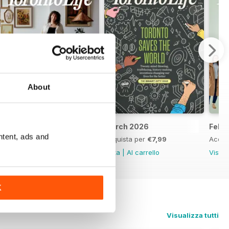
About
April 2026
March 2026
Febr
ntent, ads and
Acquista per
€7,99
Acquista per
€7,99
Acqui
Vista
|
Al carrello
Vista
|
Al carrello
Vista
K
Visualizza tutti