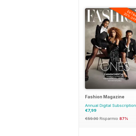
EXTR
20% OF
Fashion Magazine
Annual Digital Subscriptio
€7,99
€59.90
Risparmio
87%