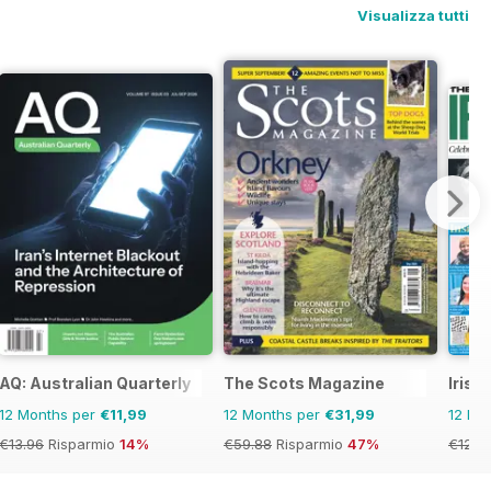
Visualizza tutti
AQ: Australian Quarterly
The Scots Magazine
Irish
12 Months per
€11,99
12 Months per
€31,99
12 Mo
€13.96
Risparmio
14%
€59.88
Risparmio
47%
€129.