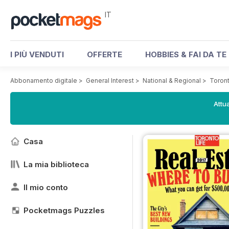
IT
I PIÙ VENDUTI
OFFERTE
HOBBIES & FAI DA TE
Abbonamento digitale
>
General Interest
>
National & Regional
>
Toron
Attua
Casa
La mia biblioteca
Il mio conto
Pocketmags Puzzles