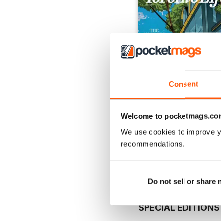
Consent
Welcome to pocketmags.co
July 2026
We use cookies to improve y
Acquista per
€7,99
recommendations.
Vista
|
Al carrello
Do not sell or share
SPECIAL EDITIONS