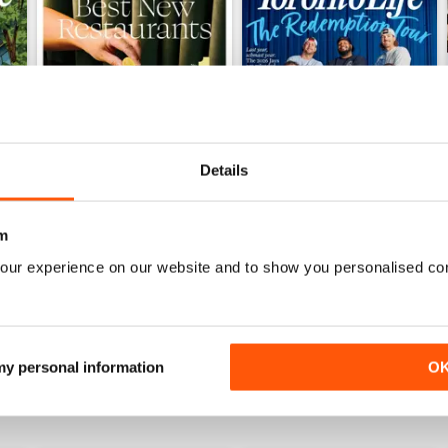
Details
m
June 2026
May 2026
our experience on our website and to show you personalised co
Acquista per
€7,99
Acquista per
€7,99
Vista
|
Al carrello
Vista
|
Al carrello
 my personal information
O