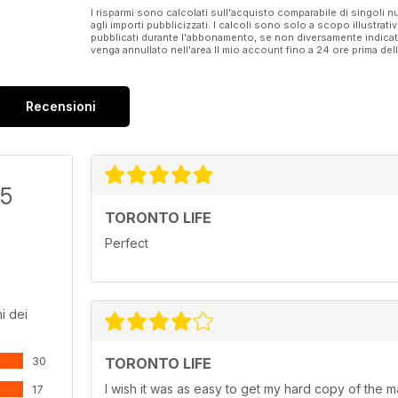
I risparmi sono calcolati sull'acquisto comparabile di singoli
agli importi pubblicizzati. I calcoli sono solo a scopo illustrati
pubblicati durante l'abbonamento, se non diversamente indic
venga annullato nell'area Il mio account fino a 24 ore prima d
Recensioni
/5
TORONTO LIFE
Perfect
i dei
30
TORONTO LIFE
I wish it was as easy to get my hard copy of the mag
17