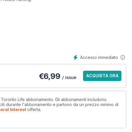
Accesso immediato
€
6,99
ACQUISTA ORA
/ issue
n Toronto Life abbonamento. Gli abbonamenti includono
sciti durante l'abbonamento e partono da un prezzo minimo di
eral Interest
offerta
.