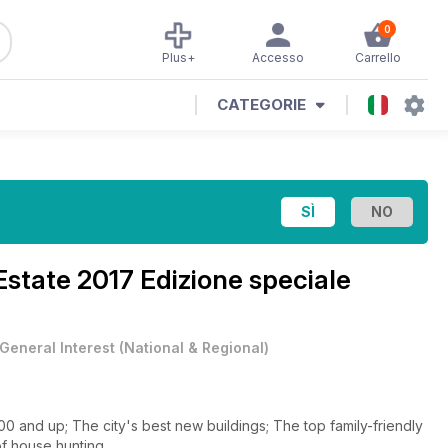
0
Plus+
Accesso
Carrello
CATEGORIE
Estate 2017 Edizione speciale
General Interest
(
National & Regional
)
nd up; The city's best new buildings; The top family-friendly
of house hunting.