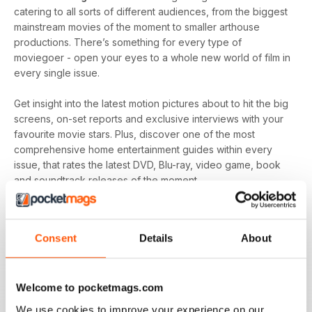
catering to all sorts of different audiences, from the biggest
mainstream movies of the moment to smaller arthouse
productions. There’s something for every type of
moviegoer - open your eyes to a whole new world of film in
every single issue.
Get insight into the latest motion pictures about to hit the big
screens, on-set reports and exclusive interviews with your
favourite movie stars. Plus, discover one of the most
comprehensive home entertainment guides within every
issue, that rates the latest DVD, Blu-ray, video game, book
and soundtrack releases of the moment.
Every month, enjoy trivia questions to make you a master of
the movie round in any pub quiz, plus exclusive first-look
Consent
Details
About
film set pictures that you won’t find anywhere else! It is
Total Film
’s mission to watch and discuss everything, from
why they’re remaking that movie to why that actor turned
Welcome to pocketmags.com
down the role of a lifetime - don’t miss out!
We use cookies to improve your experience on our