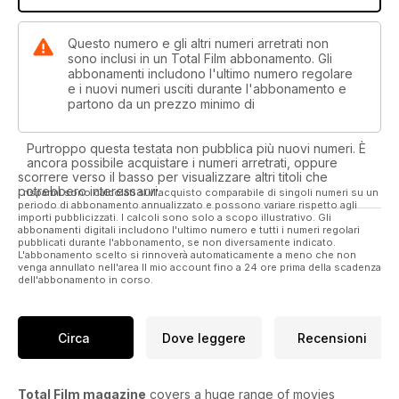
Questo numero e gli altri numeri arretrati non
sono inclusi in un Total Film abbonamento. Gli
abbonamenti includono l'ultimo numero regolare
e i nuovi numeri usciti durante l'abbonamento e
partono da un prezzo minimo di
Purtroppo questa testata non pubblica più nuovi numeri. È
ancora possibile acquistare i numeri arretrati, oppure
scorrere verso il basso per visualizzare altri titoli che
potrebbero interessarvi.
I risparmi sono calcolati sull'acquisto comparabile di singoli numeri su un
periodo di abbonamento annualizzato e possono variare rispetto agli
importi pubblicizzati. I calcoli sono solo a scopo illustrativo. Gli
abbonamenti digitali includono l'ultimo numero e tutti i numeri regolari
pubblicati durante l'abbonamento, se non diversamente indicato.
L'abbonamento scelto si rinnoverà automaticamente a meno che non
venga annullato nell'area Il mio account fino a 24 ore prima della scadenza
dell'abbonamento in corso.
Circa
Dove leggere
Recensioni
Total Film magazine
covers a huge range of movies