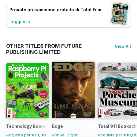
Provate un
campione gratuito
di Total Film
Leggi ora
OTHER TITLES FROM FUTURE
View All
PUBLISHING LIMITED
Technology Bookazine
Edge
Total 911 Bookazi
Acquista per
€10,99
Annual Digital
Acquista per
€10,9