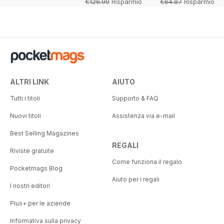
€126.99
Risparmio
€64.87
Risparmio
49%
48%
ALTRI LINK
AIUTO
Tutti i titoli
Supporto & FAQ
Nuovi titoli
Assistenza via e-mail
Best Selling Magazines
REGALI
Riviste gratuite
Come funziona il regalo
Pocketmags Blog
Aiuto per i regali
I nostri editori
Plus+ per le aziende
Informativa sulla privacy