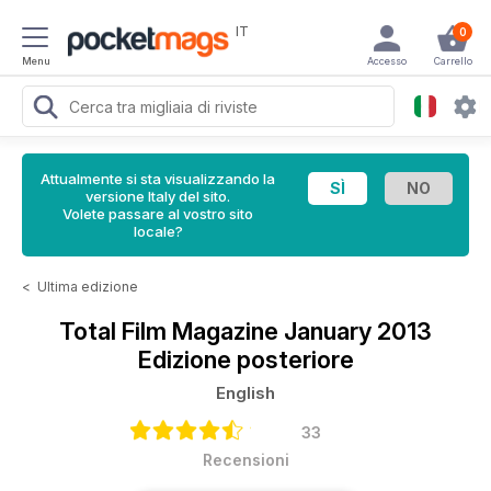
IT
0
Menu
Accesso
Carrello
Attualmente si sta visualizzando la
versione Italy del sito.
Volete passare al vostro sito
locale?
<
Ultima edizione
Total Film Magazine
January 2013
Edizione posteriore
English
33
Recensioni