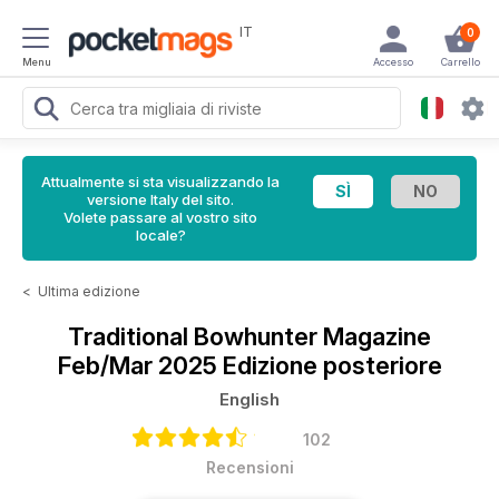
IT
0
Menu
Accesso
Carrello
Attualmente si sta visualizzando la
versione Italy del sito.
Volete passare al vostro sito
locale?
<
Ultima edizione
Traditional Bowhunter Magazine
Feb/Mar 2025 Edizione posteriore
English
102
Recensioni