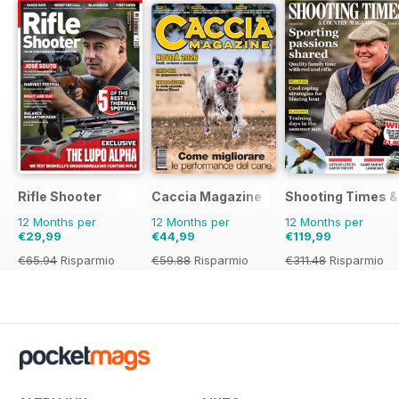
Rifle Shooter
Caccia Magazine
Shooting Times &
12 Months per
12 Months per
12 Months per
€29,99
€44,99
€119,99
€65.94
Risparmio
€59.88
Risparmio
€311.48
Risparmio
55%
25%
61%