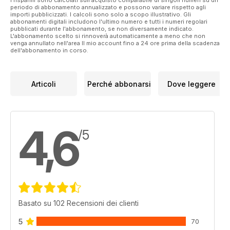
I risparmi sono calcolati sull'acquisto comparabile di singoli numeri su un
periodo di abbonamento annualizzato e possono variare rispetto agli
importi pubblicizzati. I calcoli sono solo a scopo illustrativo. Gli
abbonamenti digitali includono l'ultimo numero e tutti i numeri regolari
pubblicati durante l'abbonamento, se non diversamente indicato.
L'abbonamento scelto si rinnoverà automaticamente a meno che non
venga annullato nell'area Il mio account fino a 24 ore prima della scadenza
dell'abbonamento in corso.
Articoli
Perché abbonarsi
Dove leggere
4,6
/5
Basato su 102 Recensioni dei clienti
5
70