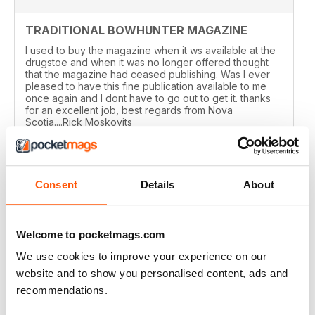
TRADITIONAL BOWHUNTER MAGAZINE
I used to buy the magazine when it ws available at the
drugstoe and when it was no longer offered thought
that the magazine had ceased publishing. Was I ever
pleased to have this fine publication available to me
once again and I dont have to go out to get it. thanks
for an excellent job, best regards from Nova
Scotia....Rick Moskovits
Recensito 19 dicembre 2020
Consent
Details
About
TRADITIONAL BOWHUNTER MAGAZINE
Welcome to pocketmags.com
like the reading.
We use cookies to improve your experience on our
Recensito 09 dicembre 2020
website and to show you personalised content, ads and
recommendations.